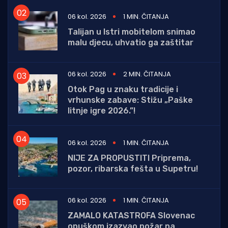
06 kol. 2026
1 MIN. ČITANJA
Talijan u Istri mobitelom snimao
malu djecu, uhvatio ga zaštitar
06 kol. 2026
2 MIN. ČITANJA
Otok Pag u znaku tradicije i
vrhunske zabave: Stižu „Paške
litnje igre 2026.”!
06 kol. 2026
1 MIN. ČITANJA
NIJE ZA PROPUSTITI Priprema,
pozor, ribarska fešta u Supetru!
06 kol. 2026
1 MIN. ČITANJA
ZAMALO KATASTROFA Slovenac
opuškom izazvao požar na