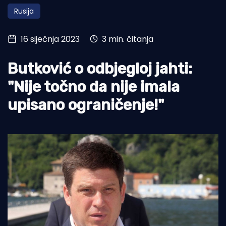
Rusija
Turizam i nautika
Pomorstvo
16 siječnja 2023
3 min. čitanja
Ribolov
Butković o odbjegloj jahti:
Ekologija
"Nije točno da nije imala
Tradicija i kultura
upisano ograničenje!"