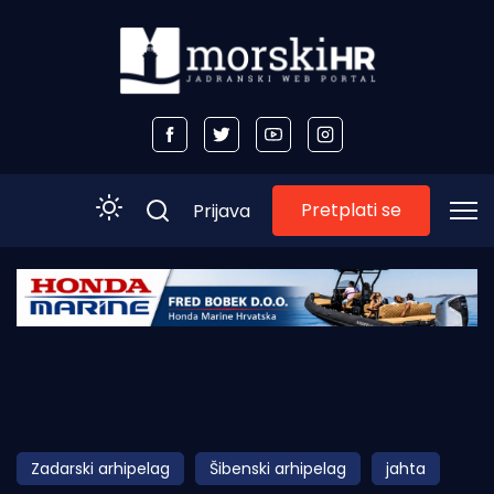
Pretplati se
Prijava
Početna
Morski plus
Morski TV
Obala
Zadarski arhipelag
Šibenski arhipelag
jahta
Otoci