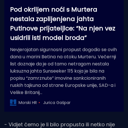
Pod okriljem noći s Murtera
nestala zaplijenjena jahta
Putinove prijateljice: “Na njen vez
usidrili isti model broda”
Nevjerojatan sigurnosni propust dogodio se ovih
dana u marini Betina na otoku Murteru. Večernji
list doznaje da je od tamo netragom nestala
luksuzna jahta Sunseeker 115 koja je bila na
popisu “zamrznute” imovine sankcioniranih
ruskih tajkuna od strane Europske unije, SAD-a i
Velike Britanij…
Morski HR
Jurica Gašpar
- Vidjet ćemo je li bilo propusta ili netko nije