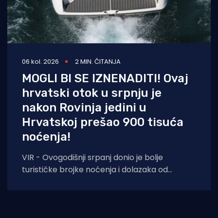
06 kol. 2026
2 MIN. ČITANJA
MOGLI BI SE IZNENADITI! Ovaj
hrvatski otok u srpnju je
nakon Rovinja jedini u
Hrvatskoj prešao 900 tisuća
noćenja!
VIR - Ovogodišnji srpanj donio je bolje
turističke brojke noćenja i dolazaka od
lanjskih: tijekom srpnja na otoku Viru
ostvareno je