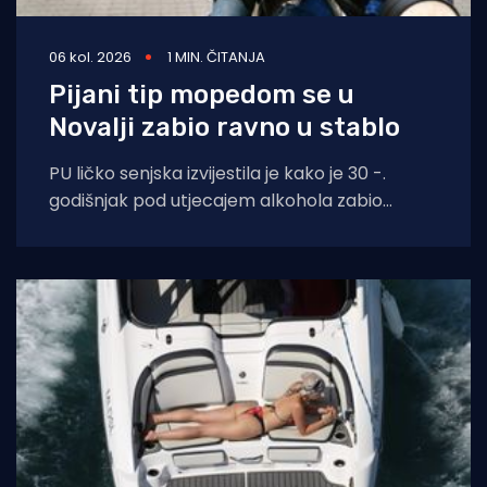
06 kol. 2026
1 MIN. ČITANJA
Pijani tip mopedom se u
Novalji zabio ravno u stablo
PU ličko senjska izvijestila je kako je 30 -.
godišnjak pod utjecajem alkohola zabio
moped zagrebačkih registracija u drvo.
Prometna se