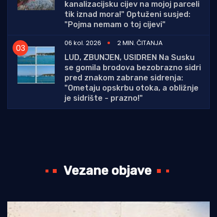
kanalizacijsku cijev na mojoj parceli
tik iznad mora!" Optuženi susjed:
"Pojma nemam o toj cijevi"
06 kol. 2026
2 MIN. ČITANJA
LUD, ZBUNJEN, USIDREN Na Susku
se gomila brodova bezobrazno sidri
pred znakom zabrane sidrenja:
"Ometaju opskrbu otoka, a obližnje
je sidrište - prazno!"
Vezane objave