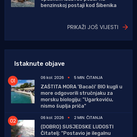
benzinskoj postaji kod Šibenika
PRIKAŽI JOŠ VIJESTI
Istaknute objave
06 kol. 2026
5 MIN. ČITANJA
ZAŠTITA MORA 'Bacači' BIO kugli u
more odgovorili stručnjaku za
morsku biologiju: "Ugarkoviću,
nismo šuplja priča"
06 kol. 2026
2 MIN. ČITANJA
(DOBRO) SUSJEDSKE LUDOSTI
Čitatelj: "Postavio je ilegalnu