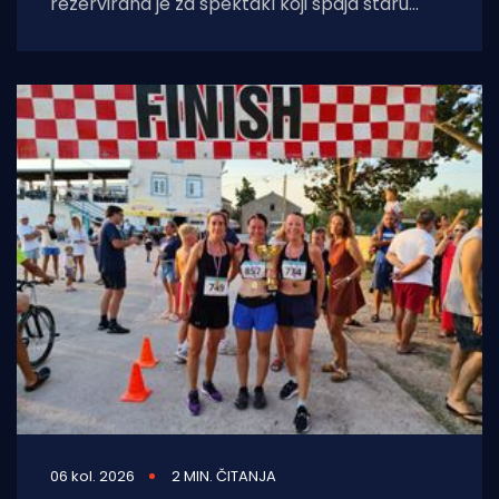
rezervirana je za spektakl koji spaja staru
tradiciju, natjecateljski duh i vrhunski provod.
U
06 kol. 2026
2 MIN. ČITANJA