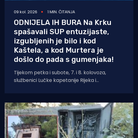
09 kol. 2026
1 MIN. ČITANJA
ODNIJELA IH BURA Na Krku
spašavali SUP entuzijaste,
izgubljenih je bilo i kod
Kaštela, a kod Murtera je
došlo do pada s gumenjaka!
Tijekom petka i subote, 7. i 8. kolovoza,
službenici Lučke kapetanije Rijeka i
pripadajućih ispostava spasili su ukupno četiri
osobe.