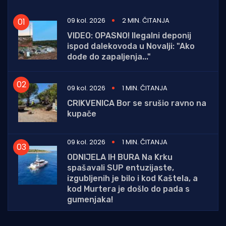
09 kol. 2026
2 MIN. ČITANJA
VIDEO: OPASNO! Ilegalni deponij
ispod dalekovoda u Novalji: "Ako
dođe do zapaljenja..."
09 kol. 2026
1 MIN. ČITANJA
CRIKVENICA Bor se srušio ravno na
kupače
09 kol. 2026
1 MIN. ČITANJA
ODNIJELA IH BURA Na Krku
spašavali SUP entuzijaste,
izgubljenih je bilo i kod Kaštela, a
kod Murtera je došlo do pada s
gumenjaka!