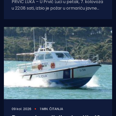
PRVIĆ LUKA – U Prvić Luci u petak, 7. kolovoza
u 22:08 sati, izbio je požar u ormariću javne
rasvjete
09 kol. 2026
1 MIN. ČITANJA