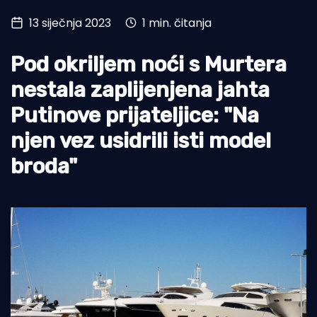
13 siječnja 2023
1 min. čitanja
Turizam i nautika
Pomorstvo
Pod okriljem noći s Murtera
Ribolov
nestala zaplijenjena jahta
Putinove prijateljice: "Na
Ekologija
njen vez usidrili isti model
Tradicija i kultura
broda"