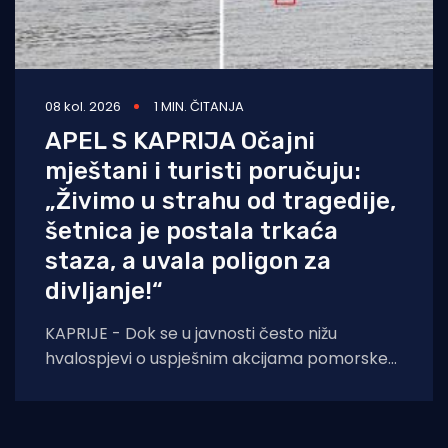
08 kol. 2026
1 MIN. ČITANJA
APEL S KAPRIJA Očajni
mještani i turisti poručuju:
„Živimo u strahu od tragedije,
šetnica je postala trkaća
staza, a uvala poligon za
divljanje!“
KAPRIJE - Dok se u javnosti često nižu
hvalospjevi o uspješnim akcijama pomorske
policije i Lučke kapetanije, s otoka Kaprija
stiže