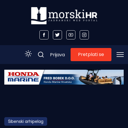
Pretplati se
Prijava
Početna
Morski plus
Morski TV
Obala
Šibenski arhipelag
Otoci