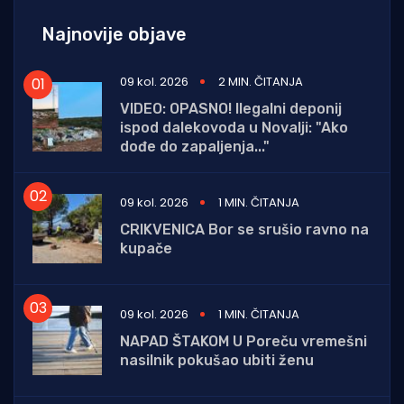
Najnovije objave
09 kol. 2026
2 MIN. ČITANJA
VIDEO: OPASNO! Ilegalni deponij
ispod dalekovoda u Novalji: "Ako
dođe do zapaljenja..."
09 kol. 2026
1 MIN. ČITANJA
CRIKVENICA Bor se srušio ravno na
kupače
09 kol. 2026
1 MIN. ČITANJA
NAPAD ŠTAKOM U Poreču vremešni
nasilnik pokušao ubiti ženu