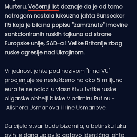
Murteru.
Večernji list
doznaje da je od tamo
netragom nestala luksuzna jahta Sunseeker
115 koja je bila na popisu "zamrznute" imovine
sankcioniranih ruskih tajkuna od strane
Europske unije, SAD-a i Velike Britanije zbog
ruske agresije nad Ukrajinom.
Vrijednost jahte pod nazivom "Irina VU"
procjenjuje se neslužbeno na oko 5 milijuna
eura te se nalazi u vlasništvu tvrtke ruske
oligarške obitelji bliske Vladimiru Putinu -
Alishera Usmanova i Irine Usmanove.
Da cijela stvar bude bizarnija, u betinsku luku
ovih je dana uplovila gotovo identična jahta