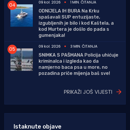
09 kol. 2026
1 MIN. ČITANJA
ODNIJELA IH BURA Na Krku
spašavali SUP entuzijaste,
izgubljenih je bilo i kod Kaštela, a
kod Murtera je došlo do pada s
gumenjaka!
09 kol. 2026
3 MIN. ČITANJA
SNIMKA S PAŠMANA Policija uhićuje
kriminalca i izgleda kao da
namjerno baca psa u more, no
pozadina priče mijenja baš sve!
PRIKAŽI JOŠ VIJESTI
Istaknute objave