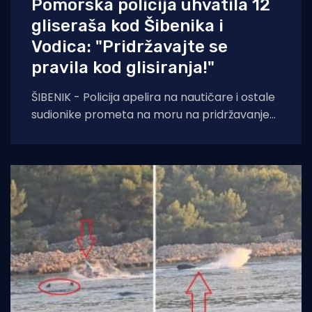
Pomorska policija uhvatila 12
gliseraša kod Šibenika i
Vodica: "Pridržavajte se
pravila kod glisiranja!"
ŠIBENIK - Policija apelira na nautičare i ostale
sudionike prometa na moru na pridržavanje
odredbi ne samo Pomorskog zakonika, već i