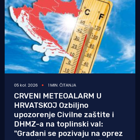
05 kol. 2026
1 MIN. ČITANJA
CRVENI METEOALARM U
HRVATSKOJ Ozbiljno
upozorenje Civilne zaštite i
DHMZ-a na toplinski val:
"Građani se pozivaju na oprez