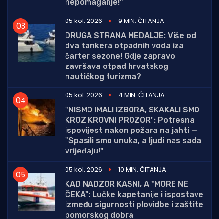
nepomaganje!"
05 kol. 2026
9 MIN. ČITANJA
DRUGA STRANA MEDALJE: Više od
dva tankera otpadnih voda iza
čarter sezone! Gdje zapravo
završava otpad hrvatskog
nautičkog turizma?
05 kol. 2026
4 MIN. ČITANJA
"NISMO IMALI IZBORA, SKAKALI SMO
KROZ KROVNI PROZOR": Potresna
ispovijest nakon požara na jahti —
"Spasili smo unuka, a ljudi nas sada
vrijeđaju!"
05 kol. 2026
10 MIN. ČITANJA
KAD NADZOR KASNI, A "MORE NE
ČEKA": Lučke kapetanije i ispostave
između sigurnosti plovidbe i zaštite
pomorskog dobra