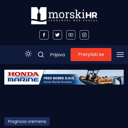
Pretplati se
Prijava
Početna
Morski plus
Morski TV
Obala
Prognoza vremena
Otoci