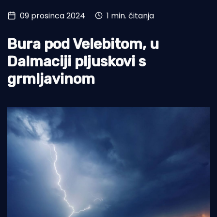
09 prosinca 2024
1 min. čitanja
Turizam i nautika
Pomorstvo
Bura pod Velebitom, u
Ribolov
Dalmaciji pljuskovi s
grmljavinom
Ekologija
Tradicija i kultura