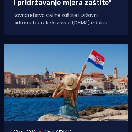
i pridržavanje mjera zaštite"
Ravnateljstvo civilne zaštite i Državni
hidrometeorološki zavod (DHMZ) izdali su
upozorenje na toplinski val koji će danas i
sutra zahvatiti
05 kol. 2026
1 MIN. ČITANJA