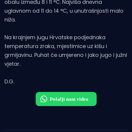
obalu između 8 i 11 °C. Najviša dnevna
uglavnom od 11 do 14 °C, u unutrašnjosti malo
niža.
Na krajnjem jugu Hrvatske podjednaka
temperatura zraka, mjestimice uz kišu i
grmljavinu. Puhat će umjereno i jako jugo i južni
vjetar.
D.G.