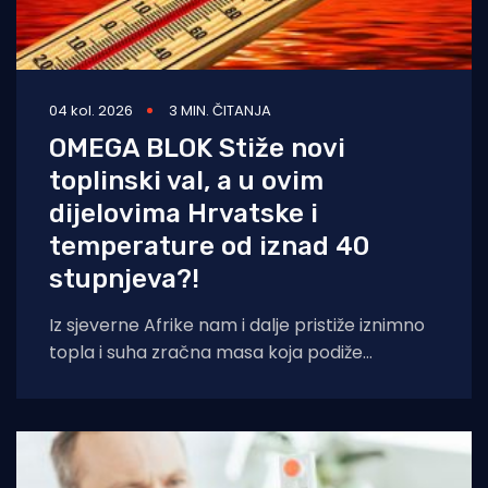
04 kol. 2026
3 MIN. ČITANJA
OMEGA BLOK Stiže novi
toplinski val, a u ovim
dijelovima Hrvatske i
temperature od iznad 40
stupnjeva?!
Iz sjeverne Afrike nam i dalje pristiže iznimno
topla i suha zračna masa koja podiže
temperaturna odstupanja u višim slojevima