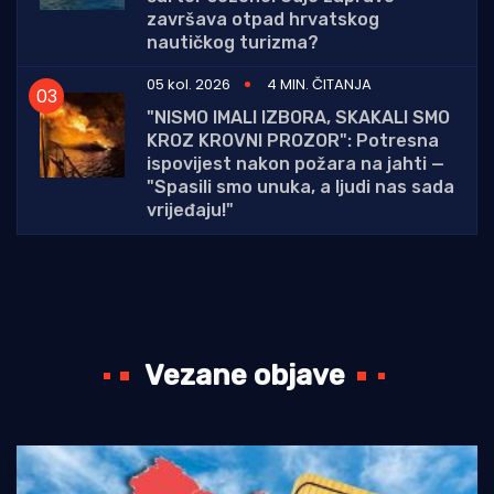
završava otpad hrvatskog
nautičkog turizma?
05 kol. 2026
4 MIN. ČITANJA
"NISMO IMALI IZBORA, SKAKALI SMO
KROZ KROVNI PROZOR": Potresna
ispovijest nakon požara na jahti —
"Spasili smo unuka, a ljudi nas sada
vrijeđaju!"
Vezane objave