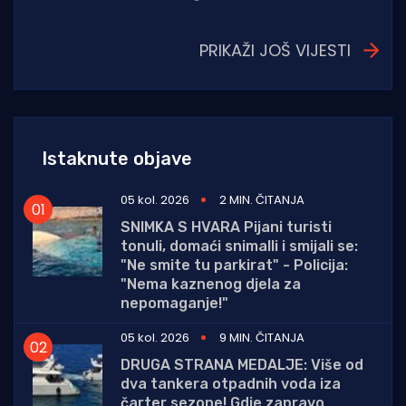
PRIKAŽI JOŠ VIJESTI
Istaknute objave
05 kol. 2026
2 MIN. ČITANJA
SNIMKA S HVARA Pijani turisti
tonuli, domaći snimalli i smijali se:
"Ne smite tu parkirat" - Policija:
"Nema kaznenog djela za
nepomaganje!"
05 kol. 2026
9 MIN. ČITANJA
DRUGA STRANA MEDALJE: Više od
dva tankera otpadnih voda iza
čarter sezone! Gdje zapravo