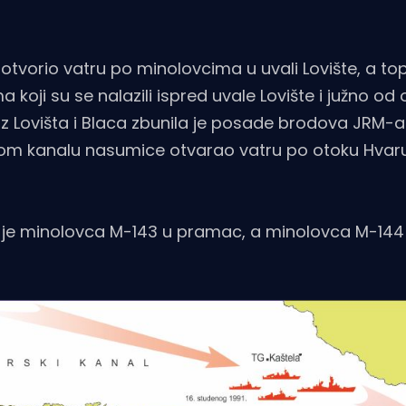
e otvorio vatru po minolovcima u uvali Lovište, a to
koji su se nalazili ispred uvale Lovište i južno od
 Lovišta i Blaca zbunila je posade brodova JRM-a 
om kanalu nasumice otvarao vatru po otoku Hvar
 je minolovca M-143 u pramac, a minolovca M-144 