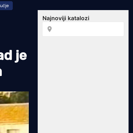
ručje
d je
a