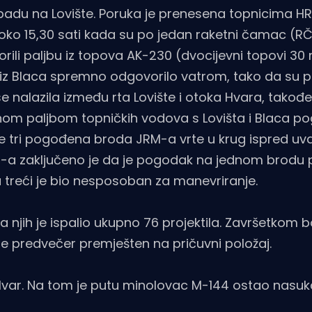
padu na Lovište. Poruka je prenesena topnicima H
oko 15,30 sati kada su po jedan raketni čamac (RČ
rili paljbu iz topova AK-230 (dvocijevni topovi 30
 i iz Blaca spremno odgovorilo vatrom, tako da su p
nalazila između rta Lovište i otoka Hvara, takođe
nom paljbom topničkih vodova s Lovišta i Blaca p
e tri pogođena broda JRM-a vrte u krug ispred uval
-a zaključeno je da je pogodak na jednom brodu 
 treći je bio nesposoban za manevriranje.
njih je ispalio ukupno 76 projektila. Završetkom b
je predvečer premješten na pričuvni položaj.
Hvar. Na tom je putu minolovac M-144 ostao nasuka