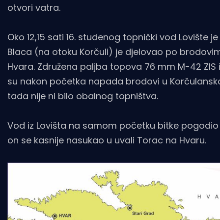
otvori vatra.
Oko 12,15 sati 16. studenog topnički vod Lovište j
Blaca (na otoku Korčuli) je djelovao po brodovima 
Hvara. Združena paljba topova 76 mm M-42 ZIS iz
su nakon početka napada brodovi u Korčulansk
tada nije ni bilo obalnog topništva.
Vod iz Lovišta na samom početku bitke pogodio
on se kasnije nasukao u uvali Torac na Hvaru.