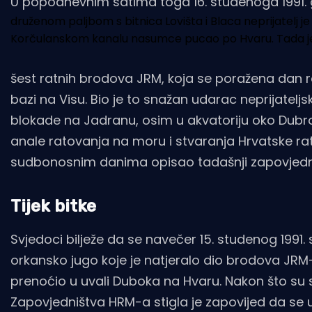
U popodnevnim satima toga 16. studenoga 1991. 
druženom paljbom s bitnica Lovišta i Blaca neprijatelj je
Korčulanskom kanalu nasumce pucao po Hvaru. Tada j
šest ratnih brodova JRM, koja se poražena dan r
bazi na Visu. Bio je to snažan udarac neprijatelj
blokade na Jadranu, osim u akvatoriju oko Dubrov
anale ratovanja na moru i stvaranja Hrvatske ratn
sudbonosnim danima opisao tadašnji zapovjednik
Tijek bitke
Svjedoci bilježe da se navečer 15. studenog 1991.
orkansko jugo koje je natjeralo dio brodova JRM-a
prenoćio u uvali Duboka na Hvaru. Nakon što su 
Zapovjedništva HRM-a stigla je zapovijed da se