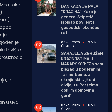
RM-a tako
DAN KADA JE PALA
) i
"KRAJINA": Kako je
general Stipetić
 mm).
ispisao povijest i
ogodili
gospodski okončao
rat
r je
ogođen je
07 kol. 2026
2 MIN.
ČITANJA
e Lovište.
SARAJLIJA ZGROŽEN
prouzročio
KRAJNOSTIMA U
MAKARSKOJ: "Ja sam
bježao u poderanim
farmerkama, a
oja, a u
ukrajinski tajkuni
divljaju u Poršeima
dok im domovina
gori!"
n u uvali
07 kol. 2026
6 MIN.
ČITANJA