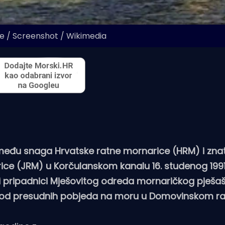
e / Screenshot / Wikimedia
zmeđu snaga Hrvatske ratne mornarice (HRM) i zna
e (JRM) u Korčulanskom kanalu 16. studenog 1991
gi pripadnici Mješovitog odreda mornaričkog pješa
dnu od presudnih pobjeda na moru u Domovinskom ra