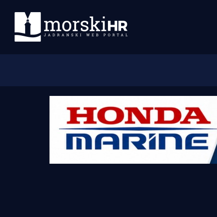
Početna
Morski plus
Morski TV
Obala
Otoci
Turizam i nautika