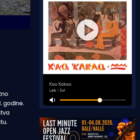
tno
. godine.
štva
tu.