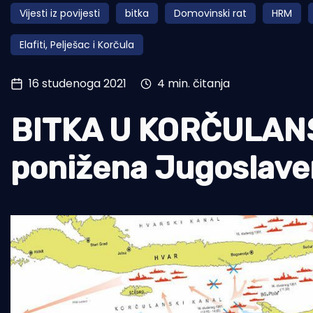
Vijesti iz povijesti
bitka
Domovinski rat
HRM
Pomorstvo
Elafiti, Pelješac i Korčula
Ribolov
Ekologija
16 studenoga 2021
4 min. čitanja
Tradicija i kultura
BITKA U KORČULAN
ponižena Jugoslave