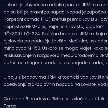
Uskoro je uhvaćena radijska poruka JRM-a o na
da su bili pripravni za napad. Napad je započeo 
Torpedni čamac (TČ) krenuli prema Lovištu i otvo
Topništvo HRM-a je, najprije iz Lovišta, a potom
RČ-306 i TČ-224. Skupina brodova JRM-a, koja se 
djelovala po području Lovišta. Međutim, usklađe
minolovac M-153. Uskoro se moglo vidjeti kako s
Prisluškivanjem razgovora među brodovima JRM
požar, na drugom brodu je bio pogođen radar, a
U boju s brodovima JRM-a topnički vod Lovište na 
očekivanju zrakoplovnih napada na Lovište, vod 
Grupa od 6 brodova JRM-a se izvlačila uz otok 
Torac.