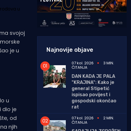
brodova u
ema svojoj
pomorske
Najnovije objave
šao je u
07 kol. 2026
3 MIN.
ČITANJA
DAN KADA JE PALA
"KRAJINA": Kako je
general Stipetić
ispisao povijest i
lo u
gospodski okončao
rat
 dio je
šte, od
07 kol. 2026
2 MIN.
ČITANJA
na njih