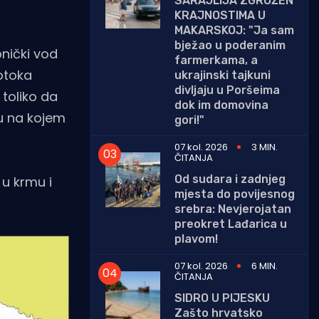
SARAJLIJA ZGROŽEN
KRAJNOSTIMA U
MAKARSKOJ: "Ja sam
bježao u poderanim
pnički vod
farmerkama, a
 otoka
ukrajinski tajkuni
divljaju u Poršeima
toliko da
dok im domovina
u na kojem
gori!"
07 kol. 2026
3 MIN.
ČITANJA
Od sudara i zadnjeg
u krmu i
mjesta do povijesnog
srebra: Nevjerojatan
preokret Lađarica u
plavom!
07 kol. 2026
6 MIN.
ČITANJA
SIDRO U PIJESKU
Zašto hrvatsko