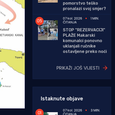
pomorstvo teško
pronalazi svoj smjer?
07 kol. 2026
1 MIN.
ČITANJA
STOP "REZERVACIJI"
PLAŽE Makarski
komunalci ponovno
uklanjali ručnike
ostavljene preko noći
PRIKAŽI JOŠ VIJESTI
Istaknute objave
07 kol. 2026
3 MIN.
ČITANJA