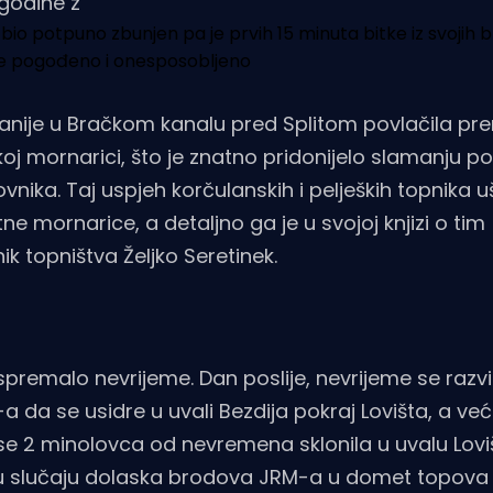
godine z
 bio potpuno zbunjen pa je prvih 15 minuta bitke iz svojih 
e pogođeno i onesposobljeno
anije u Bračkom kanalu pred Splitom povlačila pr
skoj mornarici, što je znatno pridonijelo slamanju 
nika. Taj uspjeh korčulanskih i peljeških topnika u
e mornarice, a detaljno ga je u svojoj knjizi o tim
 topništva Željko Seretinek.
 spremalo nevrijeme. Dan poslije, nevrijeme se razvi
 da se usidre u uvali Bezdija pokraj Lovišta, a veći
se 2 minolovca od nevremena sklonila u uvalu Lovi
 u slučaju dolaska brodova JRM-a u domet topova 