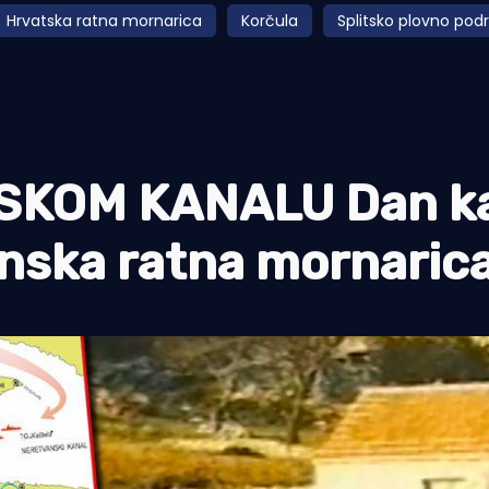
Hrvatska ratna mornarica
Korčula
Splitsko plovno pod
SKOM KANALU Dan ka
nska ratna mornaric