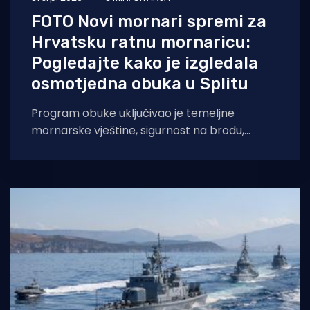
FOTO Novi mornari spremi za
Hrvatsku ratnu mornaricu:
Pogledajte kako je izgledala
osmotjedna obuka u Splitu
Program obuke uključivao je temeljne
mornarske vještine, sigurnost na brodu,
obuku za voditelja brodice kategorije C i
obuku iz prve