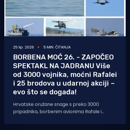
25 lip. 2026
5 MIN. ČITANJA
BORBENA MOĆ 26. - ZAPOČEO
SPEKTAKL NA JADRANU Više
od 3000 vojnika, moćni Rafalei
i 25 brodova u udarnoj akciji –
evo što se događa!
Hrvatske oružane snage s preko 3000
pripadnika, borbenim avionima Rafale i
brodovima HRM-a demonstriraju punu
spremnost i integraciju novih