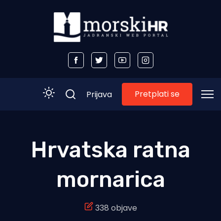
Pretplati se
Prijava
Početna
Hrvatska ratna
Morski plus
mornarica
Morski TV
Obala
338 objave
Otoci