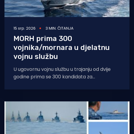
15 srp. 2026
3 MIN. ČITANJA
MORH prima 300
vojnika/mornara u djelatnu
vojnu službu
U ugovornu vojnu službu u trajanju od dvije
godine prima se 300 kandidata za
vojnika/mornara s početkom službe 1.