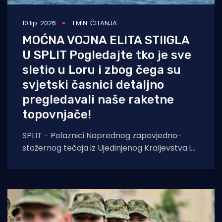
10 lip. 2026
1 MIN. ČITANJA
MOĆNA VOJNA ELITA STIIGLA
U SPLIT Pogledajte tko je sve
sletio u Loru i zbog čega su
svjetski časnici detaljno
pregledavali naše raketne
topovnjače!
SPLIT - Polaznici Naprednog zapovjedno-
stožernog tečaja iz Ujedinjenog Kraljevstva i
vojni izaslanik Ujedinjenog Kraljevstva u
Republici Hrvatskoj pukovnik Richard Milburn