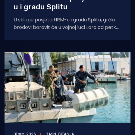
u i gradu Splitu
U sklopu posjeta HRM-u i gradu Splitu, grčki
brodovi boravit će u vojnoj luci Lora od petka,
31. srpnja
31 srp. 2026
3 MIN. ČITANJA