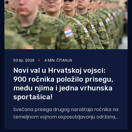
03 lip. 2026
4 MIN. ČITANJA
Novi val u Hrvatskoj vojsci:
900 ročnika položilo prisegu,
među njima i jedna vrhunska
sportašica!
Svečana prisega drugog naraštaja ročnika na
temeljnom vojnom osposobljavanju održana
je danas u vojarnama u Požegi, Kninu i Slunju.
Domovini