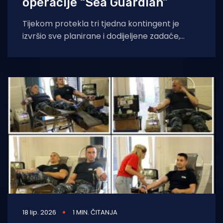
operacije “Sea Guardian”
Tijekom protekla tri tjedna kontingent je
izvršio sve planirane i dodijeljene zadaće,
rekao je zapovjednik kontingenta kapetan
korvete Dino Čobo.
18 lip. 2026
1 MIN. ČITANJA