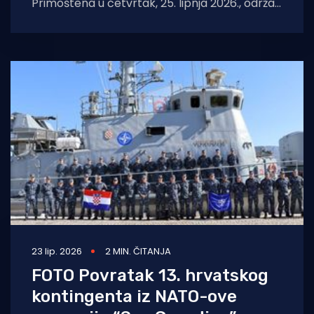
Primoštena u četvrtak, 25. lipnja 2026., održat
će se mornarički dio vježbe u sklopu
23 lip. 2026
2 MIN. ČITANJA
FOTO Povratak 13. hrvatskog
kontingenta iz NATO-ove