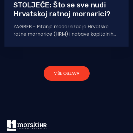
STOLJEĆE: Što se sve nudi
Hrvatskoj ratnoj mornarici?
ZAGREB - Pitanje modernizacije Hrvatske
ratne mornarice (HRM) i nabave kapitalnih
površinskih brodova postalo je jedna od
glavnih tema obrambene politike.
VIŠE OBJAVA