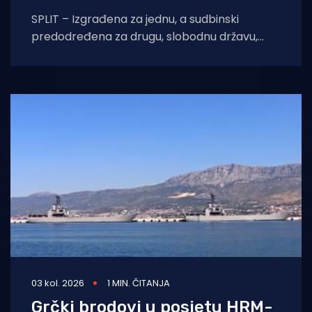
SPLIT – Izgrađena za jednu, a sudbinski
predodređena za drugu, slobodnu državu,
raketna topovnjača RTOP-21 „Šibenik“ i danas
ponosno siječe
03 kol. 2026
1 MIN. ČITANJA
Grčki brodovi u posjetu HRM-