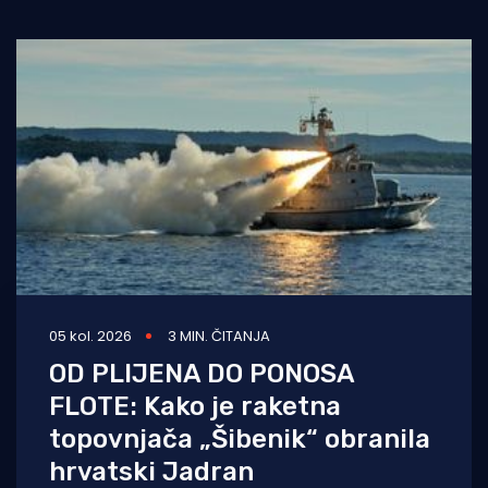
Turizam i nautika
Pomorstvo
Ribolov
Ekologija
Tradicija i kultura
05 kol. 2026
3 MIN. ČITANJA
OD PLIJENA DO PONOSA
FLOTE: Kako je raketna
topovnjača „Šibenik“ obranila
hrvatski Jadran