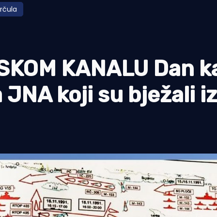
orčula
SKOM KANALU Dan ka
NA koji su bježali i