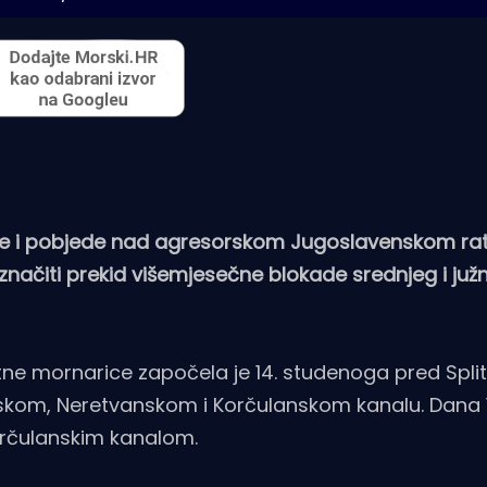
tke i pobjede nad agresorskom Jugoslavenskom r
načiti prekid višemjesečne blokade srednjeg i juž
ne mornarice započela je 14. studenoga pred Spli
arskom, Neretvanskom i Korčulanskom kanalu. Dana 
orčulanskim kanalom.