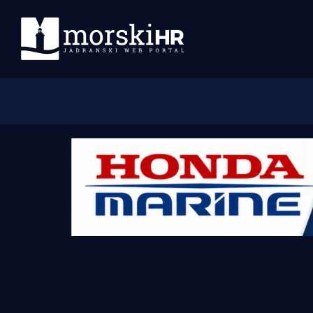
Početna
Morski plus
Morski TV
Obala
Otoci
Turizam i nautika