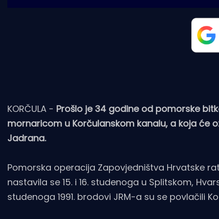
KORČULA -
Prošlo je 34 godine od pomorske bi
mornaricom u Korčulanskom kanalu, a koja će oz
Jadrana.
Pomorska operacija Zapovjedništva Hrvatske rat
nastavila se 15. i 16. studenoga u Splitskom, Hv
studenoga 1991. brodovi JRM-a su se povlačili K