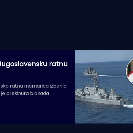
 Jugoslavensku ratnu
atska ratna mornarica izborila
 je prekinuta blokada