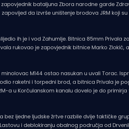
i zapovjednik bataljuna Zbora narodne garde Zdra
zapovijed da izvrše uništenje brodova JRM koji su 
jedio ih je i vod Zahumlje. Bitnica 85mm Privala zav
vala rukovao je zapovjednik bitnice Marko Zlokić, a
e minolovac M144 ostao nasukan u uvali Torac. Ispr
io raketni i torpedni brod, a bitnica Privala je po
 JRM-a u Korčulanskom kanalu dovelo je do primirja
 bez ijedne ljudske žrtve razbile dvije taktičke g
i Lastovu i deblokiranju obalnog područja od Drven