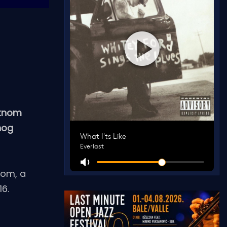
atnom
nog
tom, a
16.