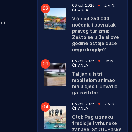
06 kol. 2026
2 MIN.
ČITANJA
Više od 250.000
 i
noćenja i povratak
pravog turizma:
Zašto se u Jelsi ove
godine ostaje duže
nego drugdje?
06 kol. 2026
1 MIN.
ČITANJA
Talijan u Istri
mobitelom snimao
malu djecu, uhvatio
ga zaštitar
06 kol. 2026
2 MIN.
ČITANJA
Otok Pag u znaku
tradicije i vrhunske
zabave: Stižu „Paške