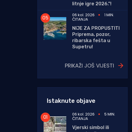
litnje igre 2026.”!
06 kol. 2026
1 MIN.
ČITANJA
NIJE ZA PROPUSTITI
Priprema, pozor,
ribarska fešta u
Supetru!
PRIKAŽI JOŠ VIJESTI
Istaknute objave
06 kol. 2026
5 MIN.
ČITANJA
Vjerski simbol ili