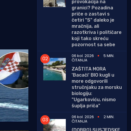
provokacija na
granici? Pozadina
priče o zastavi s
četiri "S" daleko je
mračnija, ali
razotkriva i političare
koji tako skreću
pozornost sa sebe
06 kol. 2026
5 MIN.
ČITANJA
ZAŠTITA MORA
'Bacači' BIO kugli u
more odgovorili
stručnjaku za morsku
biologiju:
"Ugarkoviću, nismo
šuplja priča"
06 kol. 2026
2 MIN.
ČITANJA
(DOBRO) SUSJEDSKE