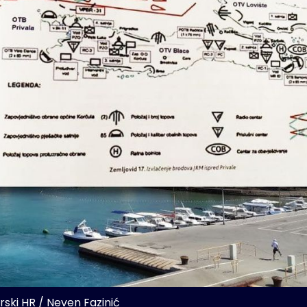
rski HR / Neven Fazinić