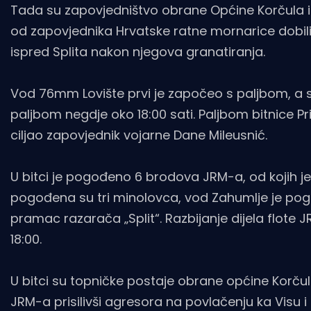
Tada su zapovjedništvo obrane Općine Korčula 
od zapovjednika Hrvatske ratne mornarice dobili 
ispred Splita nakon njegova granatiranja.
Vod 76mm Lovište prvi je započeo s paljbom, a sli
paljbom negdje oko 18:00 sati. Paljbom bitnice Pri
ciljao zapovjednik vojarne Dane Mileusnić.
U bitci je pogođeno 6 brodova JRM-a, od kojih j
pogođena su tri minolovca, vod Zahumlje je pogod
pramac razarača „Split“. Razbijanje dijela flote
18:00.
U bitci su topničke postaje obrane općine Korčula
JRM-a prisilivši agresora na povlačenju ka Visu 