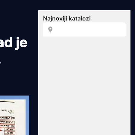
d je
z