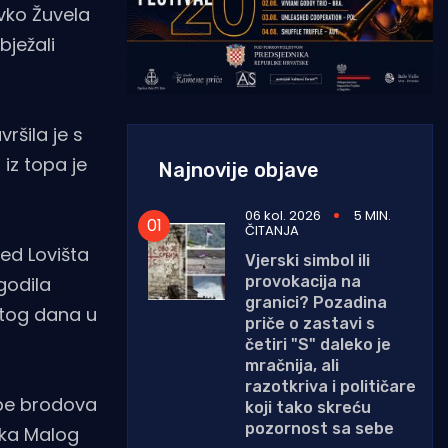
vko Žuvela
bježali
ršila je s
 iz topa je
Najnovije objave
06 kol. 2026
5 MIN.
ČITANJA
ed Lovišta
Vjerski simbol ili
provokacija na
godila
granici? Pozadina
 tog dana u
priče o zastavi s
četiri "S" daleko je
mračnija, ali
razotkriva i političare
rupe brodova
koji tako skreću
pozornost sa sebe
ika Malog