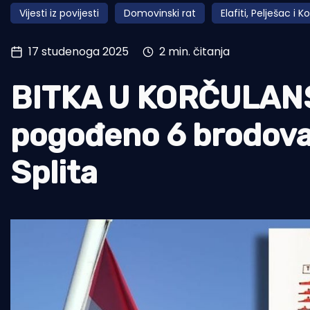
Vijesti iz povijesti
Domovinski rat
Elafiti, Pelješac i K
Pomorstvo
Ribolov
17 studenoga 2025
2 min. čitanja
Ekologija
BITKA U KORČULAN
Tradicija i kultura
pogođeno 6 brodova J
Splita