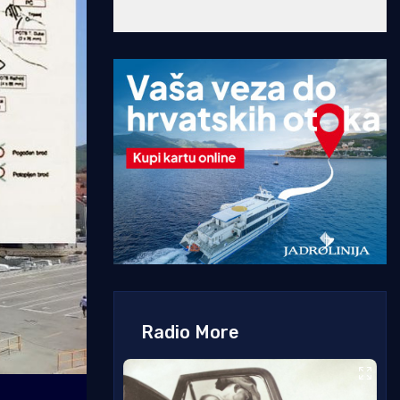
Radio More