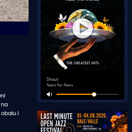
ni
 na
 obalu i