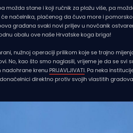
, pa možda stane i koji ručnik za plažu više, pa mož
zu što će načelnika, plaćenog da čuva more i pomorsk
pova građana svaki novi priljev u novčanik ostvare
irodnu obalu ove naše Hrvatske koga briga!
hrani, nužnoj operaciji prilikom koje se trajno mijen
i. No, kao što smo naglasili, vrijeme je da se svi s
om nadohrane krenu
PRIJAVLJIVATI
. Pa neka instituci
adonačelnici direktno protiv svojih vlastitih gradova