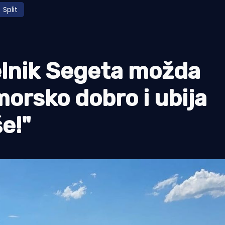
Split
nik Segeta možda
orsko dobro i ubija
e!"