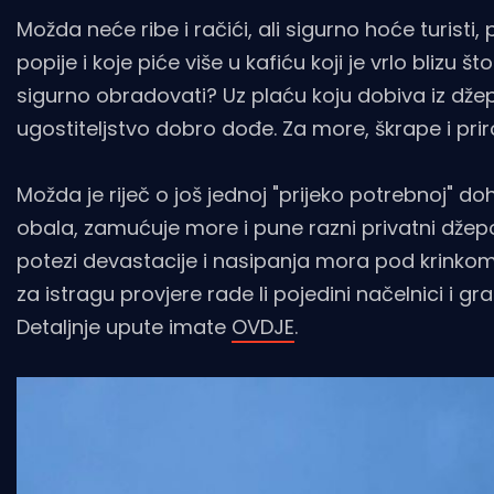
Možda neće ribe i račići, ali sigurno hoće turisti
popije i koje piće više u kafiću koji je vrlo bli
sigurno obradovati? Uz plaću koju dobiva iz dže
ugostiteljstvo dobro dođe. Za more, škrape i pr
Možda je riječ o još jednoj "prijeko potrebnoj" do
obala, zamućuje more i pune razni privatni džepov
potezi devastacije i nasipanja mora pod krink
za istragu provjere rade li pojedini načelnici i gr
Detaljnje upute imate
OVDJE
.