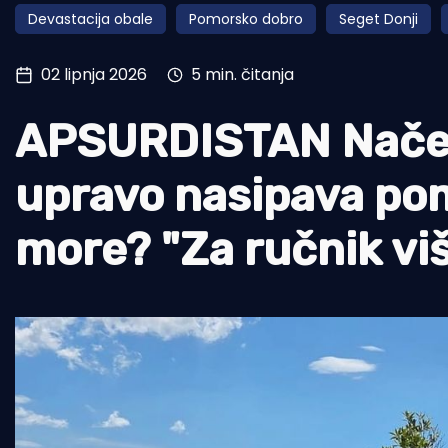
Devastacija obale
Pomorsko dobro
Seget Donji
Pomorstvo
Ribolov
02 lipnja 2026
5 min. čitanja
Ekologija
APSURDISTAN Načel
Tradicija i kultura
upravo nasipava pom
more? "Za ručnik viš