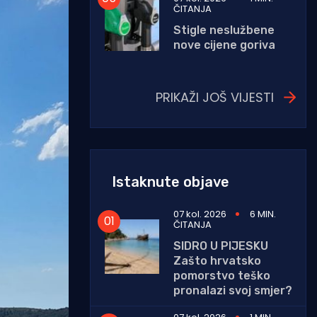
ČITANJA
Stigle neslužbene
nove cijene goriva
PRIKAŽI JOŠ VIJESTI
Istaknute objave
07 kol. 2026
6 MIN.
ČITANJA
SIDRO U PIJESKU
Zašto hrvatsko
pomorstvo teško
pronalazi svoj smjer?