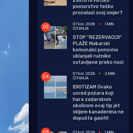
Zašto hrvatsko
pomorstvo teško
pronalazi svoj smjer?
07 kol. 2026
1 MIN.
ČITANJA
STOP "REZERVACIJI"
PLAŽE Makarski
komunalci ponovno
uklanjali ručnike
ostavljene preko noći
07 kol. 2026
2 MIN.
ČITANJA
IDIOTIZAM Ovako
usred požara koji
hara zadarskom
okolicom ovaj tip jet
skijem kanaderima ne
dopušta gasiti!
07 kol. 2026
1 MIN.