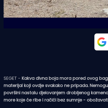
SEGET -
Kakva divna boja mora pored ovog bager
materijal koji ovdje svakako ne pripada. Nemoguće
površini nastalu djelovanjem drobljenog kamena i
more koje će ribe i račići bez sumnje - obožavati