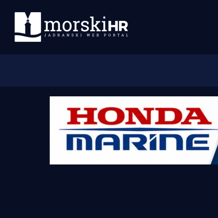
Početna
Morski plus
Morski TV
Obala
Otoci
Turizam i nautika