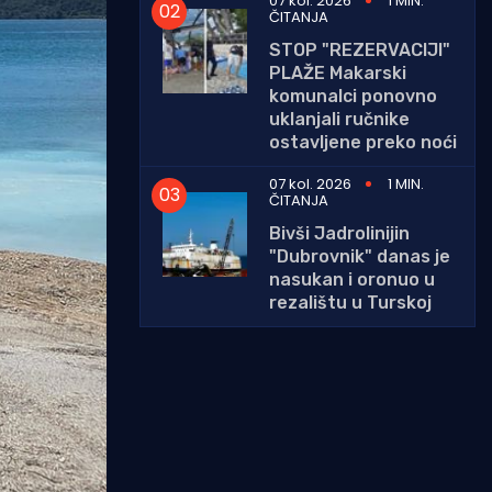
07 kol. 2026
1 MIN.
ČITANJA
STOP "REZERVACIJI"
PLAŽE Makarski
komunalci ponovno
uklanjali ručnike
ostavljene preko noći
07 kol. 2026
1 MIN.
ČITANJA
Bivši Jadrolinijin
"Dubrovnik" danas je
nasukan i oronuo u
rezalištu u Turskoj