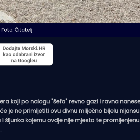
Foto: Čitatelj
a koji po nalogu "šefa" revno gazi i ravna nanese
 je ne primijetiti ovu divnu mliječno bijelu nijansu
 šljunka kojemu ovdje nije mjesto te promijenjenu
.