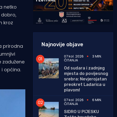
da netko
o dobro,
n kroz
Najnovije objave
ja prirodna
umnjivi
07 kol. 2026
3 MIN.
ČITANJA
je zadužene
Od sudara i zadnjeg
 i općina.
mjesta do povijesnog
srebra: Nevjerojatan
preokret Lađarica u
plavom!
07 kol. 2026
6 MIN.
ČITANJA
SIDRO U PIJESKU