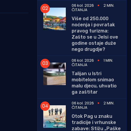
06 kol. 2026
2 MIN.
ČITANJA
Više od 250.000
noćenja i povratak
pravog turizma:
Zašto se u Jelsi ove
godine ostaje duže
nego drugdje?
06 kol. 2026
1 MIN.
ČITANJA
Talijan u Istri
mobitelom snimao
malu djecu, uhvatio
ga zaštitar
06 kol. 2026
2 MIN.
ČITANJA
Otok Pag u znaku
tradicije i vrhunske
zabave: Stižu „Paške