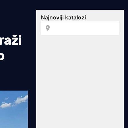
raži
o