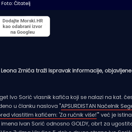
Foto: Čitatelj
Leona Zrnića traži ispravak informacije, objavljene
t Ivo Sorić vlasnik kafića koji se nalazi na kat. čes
edeno u članku naslova "
APSURDISTAN Načelnik Se
d vlastitim kafićem: 'Za ručnik više!
'" već je istin
imena Ivan Sorić odnosno GOLDY, obrt za ugostitel