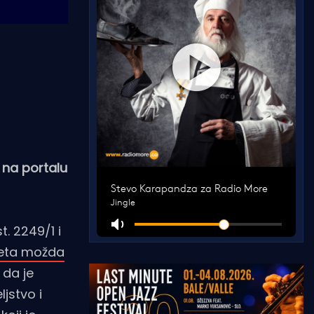
 na portalu
t. 2249/1 i
geta možda
a da je
jstvo i