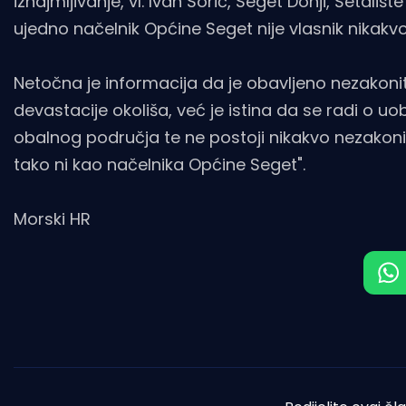
iznajmljivanje, vl. Ivan Sorić, Seget Donji, Šetališ
ujedno načelnik Općine Seget nije vlasnik nikakvo
Netočna je informacija da je obavljeno nezakon
devastacije okoliša, već je istina da se radi o u
obalnog područja te ne postoji nikakvo nezakon
tako ni kao načelnika Općine Seget".
Morski HR