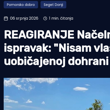
Pomorsko dobro
Seget Donji
Pomorstvo
Ribolov
06 srpnja 2026
1 min. čitanja
Ekologija
REAGIRANJE Načelnik
Tradicija i kultura
ispravak: "Nisam vlas
uobičajenoj dohrani