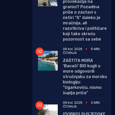
provokacija na
granici? Pozadina
priče o zastavi s
četiri "S" daleko je
mračnija, ali
razotkriva i političare
koji tako skreću
pozornost sa sebe
06 kol. 2026
5 MIN.
ČITANJA
ZAŠTITA MORA
'Bacači' BIO kugli u
more odgovorili
stručnjaku za morsku
biologiju:
"Ugarkoviću, nismo
šuplja priča"
06 kol. 2026
2 MIN.
ČITANJA
(DOBRO) SUSJEDSKE