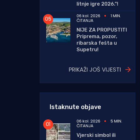
litnje igre 2026.”!
06 kol. 2026
1 MIN.
ČITANJA
NIJE ZA PROPUSTITI
Priprema, pozor,
ribarska fešta u
Supetru!
PRIKAŽI JOŠ VIJESTI
Istaknute objave
06 kol. 2026
5 MIN.
ČITANJA
Vjerski simbol ili