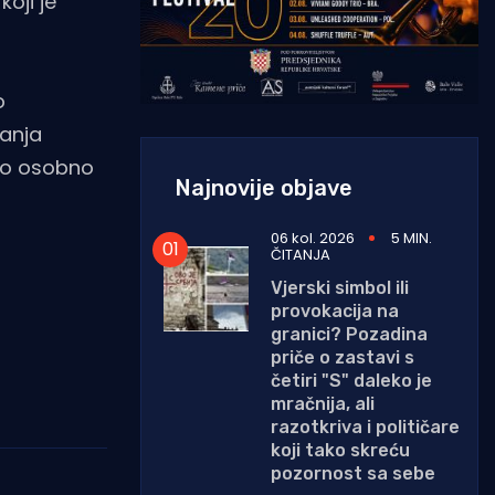
koji je
o
vanja
ako osobno
Najnovije objave
06 kol. 2026
5 MIN.
ČITANJA
Vjerski simbol ili
provokacija na
granici? Pozadina
priče o zastavi s
četiri "S" daleko je
mračnija, ali
razotkriva i političare
koji tako skreću
pozornost sa sebe