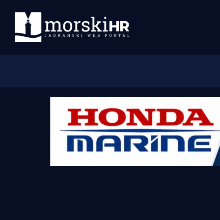
Početna
Morski plus
Morski TV
Obala
Otoci
Turizam i nautika