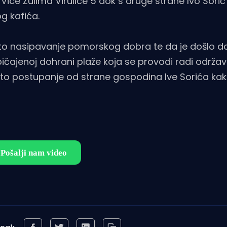
te Vice Zulima Virulice 5 dok s druge strane Ivo Sorić 
g kafića.
ito nasipavanje pomorskog dobra te da je došlo d
običajenoj dohrani plaže koja se provodi radi održa
ito postupanje od strane gospodina Ive Sorića k