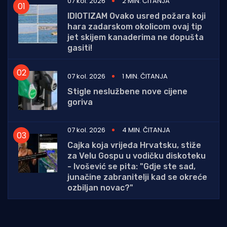
07 kol. 2026
2 MIN. ČITANJA
IDIOTIZAM Ovako usred požara koji
hara zadarskom okolicom ovaj tip
jet skijem kanaderima ne dopušta
gasiti!
07 kol. 2026
1 MIN. ČITANJA
Stigle neslužbene nove cijene
goriva
07 kol. 2026
4 MIN. ČITANJA
Cajka koja vrijeđa Hrvatsku, stiže
za Velu Gospu u vodičku diskoteku
- Ivošević se pita: "Gdje ste sad,
junačine zabranitelji kad se okreće
ozbiljan novac?"