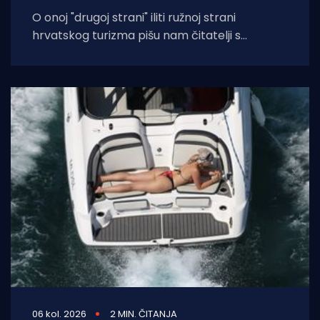
O onoj "drugoj strani" iliti ružnoj strani
hrvatskog turizma pišu nam čitatelji s
Murtera koji, kažu, muku muče
06 kol. 2026
2 MIN. ČITANJA