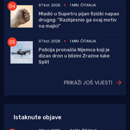
07 kol. 2026
1 MIN. ČITANJA
Mladić u Supetru pijan fizički napao
drugog: "Razbjesnio ga ovaj motiv
na majici"
07 kol. 2026
1 MIN. ČITANJA
Policija pronašla Nijemca koji je
dizao dron u blizini Zračne luke
Split
PRIKAŽI JOŠ VIJESTI
Istaknute objave