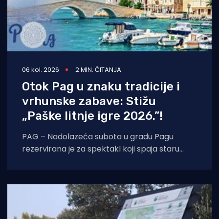
06 kol. 2026
2 MIN. ČITANJA
Otok Pag u znaku tradicije i
vrhunske zabave: Stižu
„Paške litnje igre 2026.”!
PAG – Nadolazeća subota u gradu Pagu
rezervirana je za spektakl koji spaja staru
tradiciju, natjecateljski duh i vrhunski provod.
U