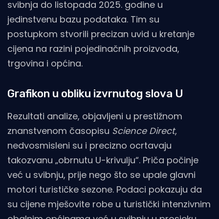
svibnja do listopada 2025. godine u
jedinstvenu bazu podataka. Tim su
postupkom stvorili precizan uvid u kretanje
cijena na razini pojedinačnih proizvoda,
trgovina i općina.
Grafikon u obliku izvrnutog slova U
Rezultati analize, objavljeni u prestižnom
znanstvenom časopisu
Science Direct
,
nedvosmisleni su i precizno ocrtavaju
takozvanu „obrnutu U-krivulju“. Priča počinje
već u svibnju, prije nego što se upale glavni
motori turističke sezone. Podaci pokazuju da
su cijene mješovite robe u turistički intenzivnim
obalnim općinama već u svibnju u prosjeku