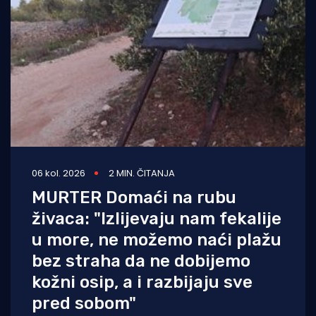
06 kol. 2026
2 MIN. ČITANJA
MURTER Domaći na rubu
živaca: "Izlijevaju nam fekalije
u more, ne možemo naći plažu
bez straha da ne dobijemo
kožni osip, a i razbijaju sve
pred sobom"