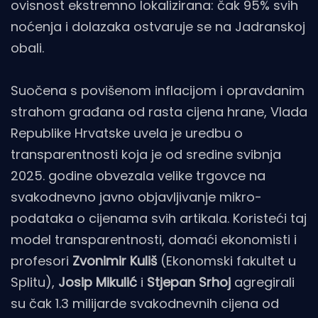
ovisnost ekstremno lokalizirana: čak 95% svih
noćenja i dolazaka ostvaruje se na Jadranskoj
obali.
Suočena s povišenom inflacijom i opravdanim
strahom građana od rasta cijena hrane, Vlada
Republike Hrvatske uvela je uredbu o
transparentnosti koja je od sredine svibnja
2025. godine obvezala velike trgovce na
svakodnevno javno objavljivanje mikro-
podataka o cijenama svih artikala. Koristeći taj
model transparentnosti, domaći ekonomisti i
profesori
Zvonimir Kuliš
(Ekonomski fakultet u
Splitu),
Josip Mikulić
i
Stjepan Srhoj
agregirali
su čak 1.3 milijarde svakodnevnih cijena od