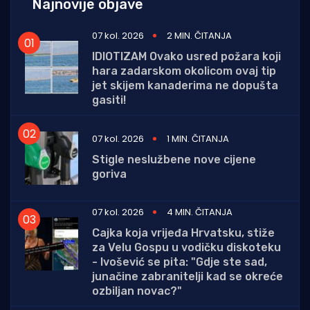
Najnovije objave
07 kol. 2026
2 MIN. ČITANJA
IDIOTIZAM Ovako usred požara koji
hara zadarskom okolicom ovaj tip
jet skijem kanaderima ne dopušta
gasiti!
07 kol. 2026
1 MIN. ČITANJA
Stigle neslužbene nove cijene
goriva
07 kol. 2026
4 MIN. ČITANJA
Cajka koja vrijeđa Hrvatsku, stiže
za Velu Gospu u vodičku diskoteku
- Ivošević se pita: "Gdje ste sad,
junačine zabranitelji kad se okreće
ozbiljan novac?"