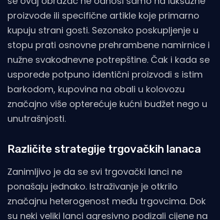
se ovaj obrazac ne odnosi samo na luksuzne
proizvode ili specifične artikle koje primarno
kupuju strani gosti. Sezonsko poskupljenje u
stopu prati osnovne prehrambene namirnice i
nužne svakodnevne potrepštine. Čak i kada se
usporede potpuno identični proizvodi s istim
barkodom, kupovina na obali u kolovozu
značajno više opterećuje kućni budžet nego u
unutrašnjosti.
Različite strategije trgovačkih lanaca
Zanimljivo je da se svi trgovački lanci ne
ponašaju jednako. Istraživanje je otkrilo
značajnu heterogenost među trgovcima. Dok
su neki veliki lanci agresivno podizali cijene na