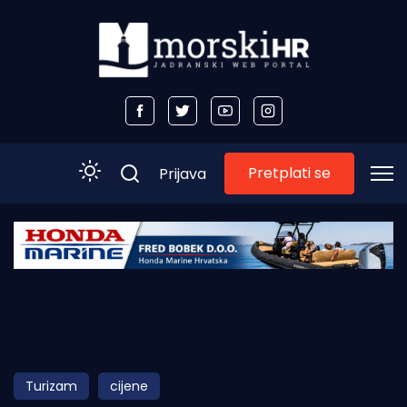
Pretplati se
Prijava
Početna
Morski plus
Morski TV
Obala
Turizam
cijene
Otoci