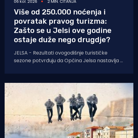
06 kol. 2026
2 MIN. ČITANJA
Više od 250.000 noćenja i
povratak pravog turizma:
Zašto se u Jelsi ove godine
ostaje duže nego drugdje?
JELSA - Rezultati ovogodišnje turističke
sezone potvrđuju da Općina Jelsa nastavlja u
pozitivnom smjeru. Do 1. kolovoza ostvarili
smo 255.585