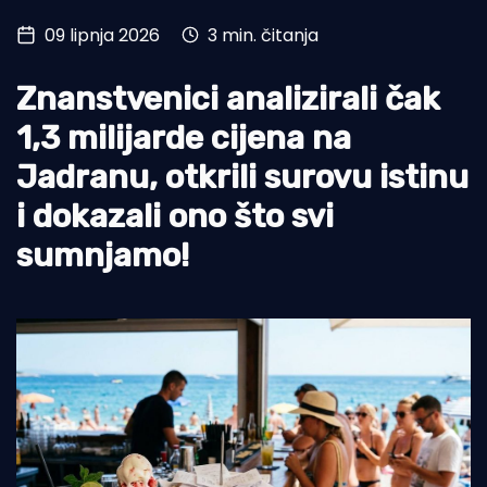
09 lipnja 2026
3 min. čitanja
Turizam i nautika
Pomorstvo
Znanstvenici analizirali čak
Ribolov
1,3 milijarde cijena na
Jadranu, otkrili surovu istinu
Ekologija
i dokazali ono što svi
Tradicija i kultura
sumnjamo!