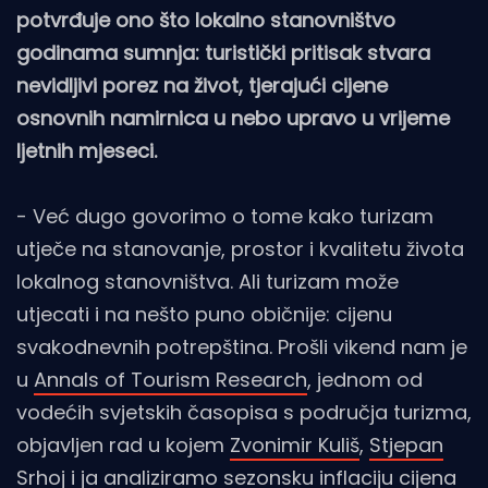
potvrđuje ono što lokalno stanovništvo
godinama sumnja: turistički pritisak stvara
nevidljivi porez na život, tjerajući cijene
osnovnih namirnica u nebo upravo u vrijeme
ljetnih mjeseci.
- Već dugo govorimo o tome kako turizam
utječe na stanovanje, prostor i kvalitetu života
lokalnog stanovništva. Ali turizam može
utjecati i na nešto puno običnije: cijenu
svakodnevnih potrepština. Prošli vikend nam je
u
Annals of Tourism Research
, jednom od
vodećih svjetskih časopisa s područja turizma,
objavljen rad u kojem
Zvonimir Kuliš
,
Stjepan
Srhoj
i ja analiziramo sezonsku inflaciju cijena