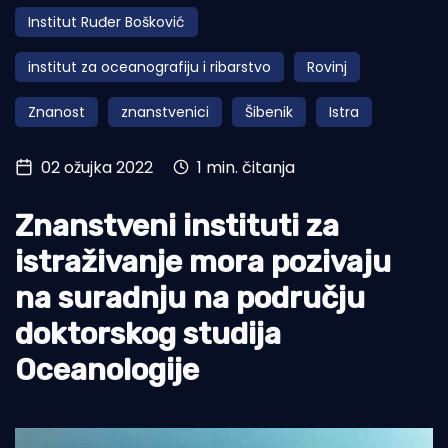
Institut Ruđer Bošković
Turizam i nautika
institut za oceanografiju i ribarstvo
Rovinj
Pomorstvo
Znanost
znanstvenici
Šibenik
Istra
Ribolov
Ekologija
02 ožujka 2022
1 min. čitanja
Tradicija i kultura
Znanstveni instituti za
istraživanje mora pozivaju
na suradnju na području
doktorskog studija
Oceanologije