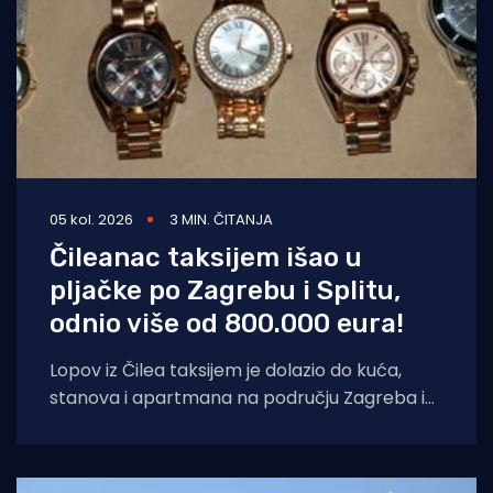
05 kol. 2026
3 MIN. ČITANJA
Čileanac taksijem išao u
pljačke po Zagrebu i Splitu,
odnio više od 800.000 eura!
Lopov iz Čilea taksijem je dolazio do kuća,
stanova i apartmana na području Zagreba i
Splita i počinio znatnu materijalnu