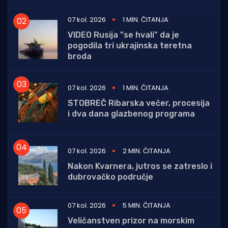
07 kol. 2026
1 MIN. ČITANJA
VIDEO Rusija "se hvali" da je
pogodila tri ukrajinska teretna
broda
07 kol. 2026
1 MIN. ČITANJA
STOBREČ Ribarska večer, procesija
i dva dana glazbenog programa
07 kol. 2026
2 MIN. ČITANJA
Nakon Kvarnera, jutros se zatreslo i
dubrovačko područje
07 kol. 2026
5 MIN. ČITANJA
Veličanstven prizor na morskim