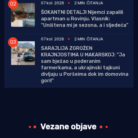
07 kol. 2026
2 MIN. ČITANJA
ŠOKANTNI DETALJI Nijemci zapalili
apartman u Rovinju. Vlasnik:
"Uništena mi je sezona, a i sljedeća"
07 kol. 2026
2 MIN. ČITANJA
SARAJLIJA ZGROŽEN
KRAJNJOSTIMA U MAKARSKOJ: "Ja
sam bježao u poderanim
farmerkama, a ukrajinski tajkuni
divljaju u Poršeima dok im domovina
gori!"
Vezane objave