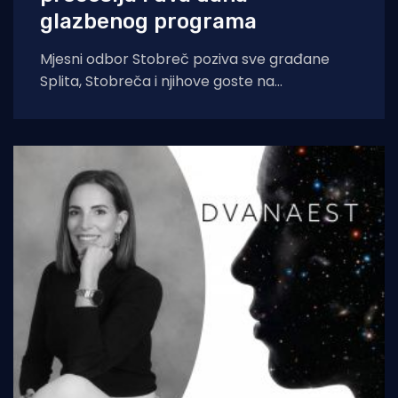
glazbenog programa
Mjesni odbor Stobreč poziva sve građane
Splita, Stobreča i njihove goste na
tradicionalnu proslavu Ribarske večeri i
blagdana sv. Lovre,