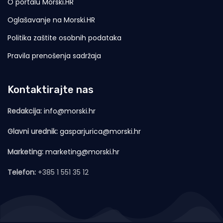
O portalu Morski.HR
Oglašavanje na Morski.HR
Politika zaštite osobnih podataka
Pravila prenošenja sadržaja
Kontaktirajte nas
Redakcija:
info@morski.hr
Glavni urednik:
gasparjurica@morski.hr
Marketing:
marketing@morski.hr
Telefon:
+385 1 551 35 12