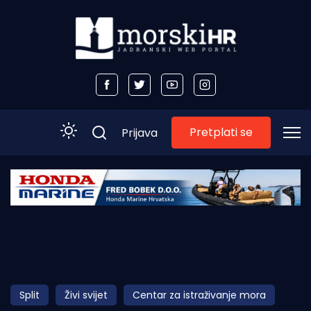
Pretplati se
Prijava
Početna
Morski plus
Morski TV
Obala
Split
Živi svijet
Centar za istraživanje mora
Otoci