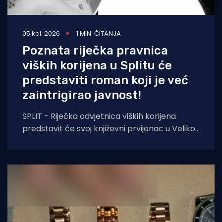
05 kol. 2026
1 MIN. ČITANJA
Poznata riječka pravnica
viških korijena u Splitu će
predstaviti roman koji je već
zaintrigirao javnost!
SPLIT - Riječka odvjetnica viških korijena
predstavit će svoj književni prvijenac u Velikoj
dvorani Gradske knjižnice Marka Marulića u
Splitu, u