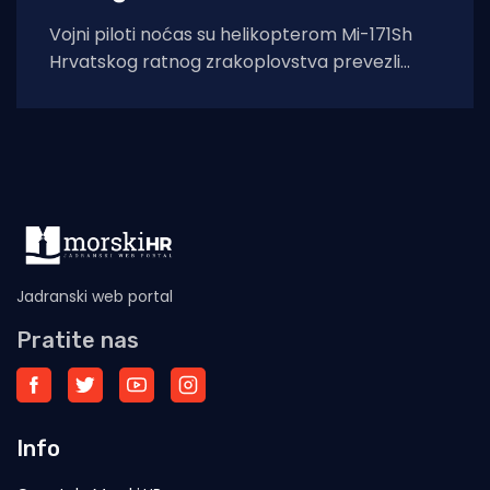
Vojni piloti noćas su helikopterom Mi-171Sh
Hrvatskog ratnog zrakoplovstva prevezli
životno ugroženu stranu državljanku i
medicinski tim iz Opće
Jadranski web portal
Pratite nas
Info