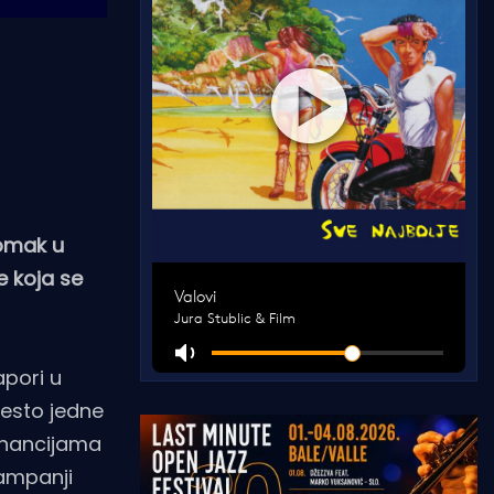
pomak u
e koja se
apori u
jesto jedne
financijama
kampanji