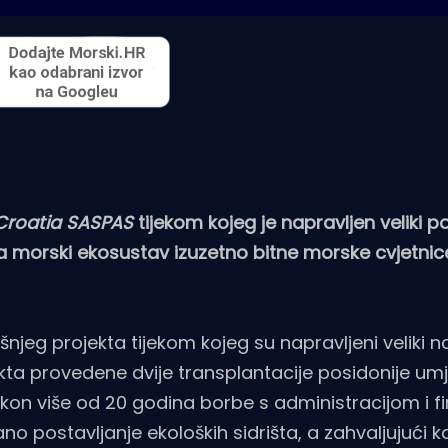
-Croatia SASPAS
tijekom kojeg je napravljen veliki 
, za morski ekosustav izuzetno bitne morske cvjetnic
šnjeg projekta tijekom kojeg su napravljeni veliki n
jekta provedene dvije transplantacije posidonije um
akon više od 20 godina borbe s administracijom i 
ano postavljanje ekoloških sidrišta, a zahvaljujući 