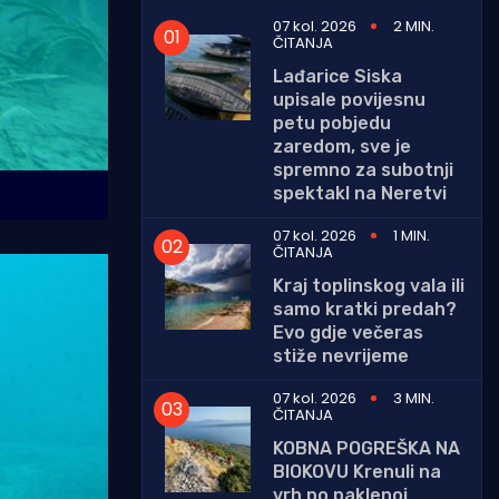
07 kol. 2026
2 MIN.
ČITANJA
Lađarice Siska
upisale povijesnu
petu pobjedu
zaredom, sve je
spremno za subotnji
spektakl na Neretvi
07 kol. 2026
1 MIN.
ČITANJA
Kraj toplinskog vala ili
samo kratki predah?
Evo gdje večeras
stiže nevrijeme
07 kol. 2026
3 MIN.
ČITANJA
KOBNA POGREŠKA NA
BIOKOVU Krenuli na
vrh po paklenoj