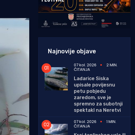
Najnovije objave
07 kol. 2026
2 MIN.
ČITANJA
Lađarice Siska
upisale povijesnu
petu pobjedu
zaredom, sve je
spremno za subotnji
spektakl na Neretvi
07 kol. 2026
1 MIN.
ČITANJA