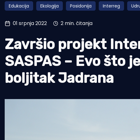
Edukacija
Ekologija
Posidonija
Interreg
Udr
Pomorstvo
Ribolov
01 srpnja 2022
2 min. čitanja
Ekologija
Završio projekt Inte
Tradicija i kultura
SASPAS – Evo što je
boljitak Jadrana