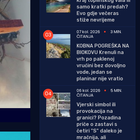
Kraj toplinskog vala ili
samo kratki predah?
Evo gdje večeras
stiže nevrijeme
07 kol. 2026
3 MIN.
ČITANJA
KOBNA POGREŠKA NA
BIOKOVU Krenuli na
vrh po paklenoj
vrućini bez dovoljno
vode, jedan se
planinar nije vratio
06 kol. 2026
5 MIN.
ČITANJA
Vjerski simbol ili
provokacija na
granici? Pozadina
priče o zastavi s
četiri "S" daleko je
mračnija, ali