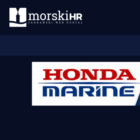
Početna
Morski plus
Morski TV
Obala
Otoci
Turizam i nautika