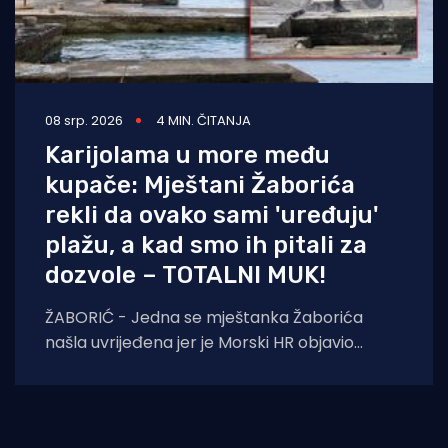
08 srp. 2026
4 MIN. ČITANJA
Karijolama u more među
kupače: Mještani Žaborića
rekli da ovako sami 'uređuju'
plažu, a kad smo ih pitali za
dozvole – TOTALNI MUK!
ŽABORIĆ - Jedna se mještanka Žaborića
našla uvrijeđena jer je Morski HR objavio
snimku dvojice muškaraca koji karijolama u
more između