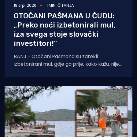
18 srp. 2026
1 MIN. ČITANJA
OTOČANI PAŠMANA U ČUDU:
„Preko noći izbetonirali mul,
iza svega stoje slovački
investitori!”
BANJ - Otočani Pašmana su zatekli
izbetonirani mul, gdje ga prije, kako kažu, nije
ni bilo. Kažu da se to sve