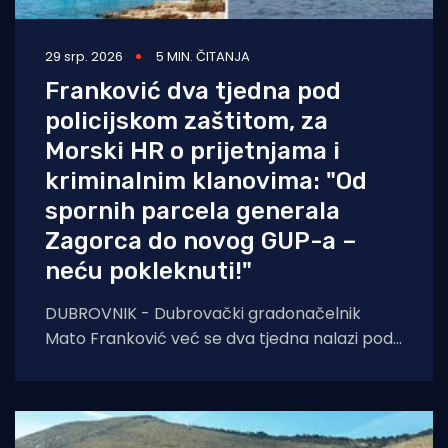
29 srp. 2026
5 MIN. ČITANJA
Franković dva tjedna pod
policijskom zaštitom, za
Morski HR o prijetnjama i
kriminalnim klanovima: "Od
spornih parcela generala
Zagorca do novog GUP-a –
neću pokleknuti!"
DUBROVNIK - Dubrovački gradonačelnik
Mato Franković već se dva tjedna nalazi pod
24-satnom policijskom zaštitom zbog
ozbiljnih prijetnji koje je