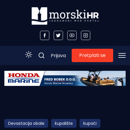
Pretplati se
Prijava
Početna
Morski plus
Morski TV
Obala
Devastacija obale
kupalište
kupači
Otoci