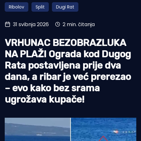
Ribolov
Split
Dugi Rat
Turizam i nautika
Pomorstvo
31 svibnja 2026
2 min. čitanja
Ribolov
VRHUNAC BEZOBRAZLUKA
Ekologija
NA PLAŽI Ograda kod Dugog
Tradicija i kultura
Rata postavljena prije dva
dana, a ribar je već prerezao
– evo kako bez srama
ugrožava kupače!