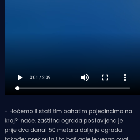
- Hoćemo li stati tim bahatim pojedincima na
kraj? Inače, zaštitna ograda postavljena je
prije dva dana! 50 metara dalje je ograda
također prekinuta i to baš gdje je vezan ovaj