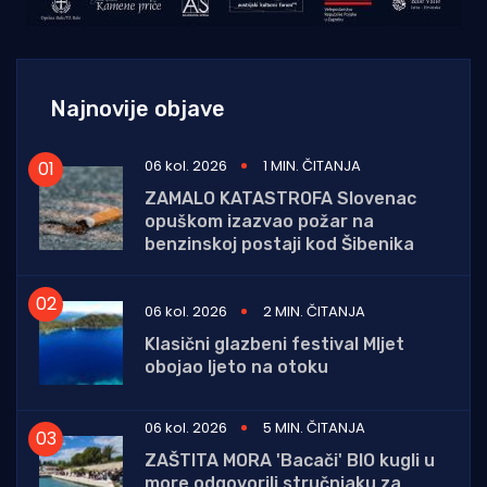
Najnovije objave
06 kol. 2026
1 MIN. ČITANJA
ZAMALO KATASTROFA Slovenac
opuškom izazvao požar na
benzinskoj postaji kod Šibenika
06 kol. 2026
2 MIN. ČITANJA
Klasični glazbeni festival Mljet
obojao ljeto na otoku
06 kol. 2026
5 MIN. ČITANJA
ZAŠTITA MORA 'Bacači' BIO kugli u
more odgovorili stručnjaku za