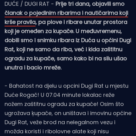
DUĆE / DUGI RAT -
Prije tri dana, objavili smo
članak o pojedinim ribarima i nautičarima koji
krše pravila
, pa plove i ribare unutar prostora
koji je omeđen za kupače. U međuvremenu,
dobili smo i snimku ribara iz Duća u općini Dugi
Rat, koji ne samo da riba, već i kida zaštitnu
ogradu za kupače, samo kako bi na silu ušao
unutra i bacio mreže.
- Bahatost na djelu u opcini Dugi Rat u mjestu
Duće Rogač! U 07.04 minute lokalac reže
nožem zaštitnu ogradu za kupače! Osim što
ugrožava ķupače, on uništava i imovinu općine
Dugi Rat, veže brod na nelegalnom vezu i
možda koristi i ribolovne alate koji nisu