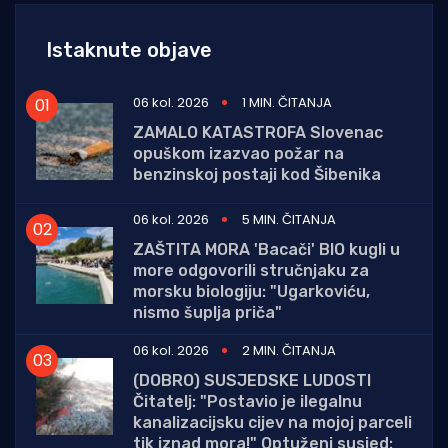
Istaknute objave
06 kol. 2026
1 MIN. ČITANJA
ZAMALO KATASTROFA Slovenac
opuškom izazvao požar na
benzinskoj postaji kod Šibenika
06 kol. 2026
5 MIN. ČITANJA
ZAŠTITA MORA 'Bacači' BIO kugli u
more odgovorili stručnjaku za
morsku biologiju: "Ugarkoviću,
nismo šuplja priča"
06 kol. 2026
2 MIN. ČITANJA
(DOBRO) SUSJEDSKE LUDOSTI
Čitatelj: "Postavio je ilegalnu
kanalizacijsku cijev na mojoj parceli
tik iznad mora!" Optuženi susjed: