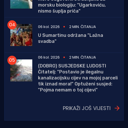
morsku biologiju: "Ugarkoviću,
nismo šuplja priča"
06 kol. 2026
2 MIN. ČITANJA
U Sumartinu održana "Lažna
svadba"
06 kol. 2026
2 MIN. ČITANJA
(DOBRO) SUSJEDSKE LUDOSTI
Čitatelj: "Postavio je ilegalnu
kanalizacijsku cijev na mojoj parceli
tik iznad mora!" Optuženi susjed:
"Pojma nemam o toj cijevi"
PRIKAŽI JOŠ VIJESTI