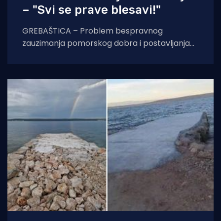
– "Svi se prave blesavi!"
GREBAŠTICA – Problem bespravnog
zauzimanja pomorskog dobra i postavljanja
ilegalnih bova na hrvatskoj obali iz godine u
godinu poprima sve veće