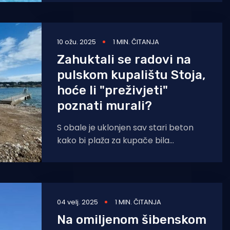
10 ožu. 2025
1 MIN. ČITANJA
Zahuktali se radovi na
pulskom kupalištu Stoja,
hoće li "preživjeti"
poznati murali?
S obale je uklonjen sav stari beton
kako bi plaža za kupače bila
spremna već ove sezone. Stari
beton je
04 velj. 2025
1 MIN. ČITANJA
Na omiljenom šibenskom