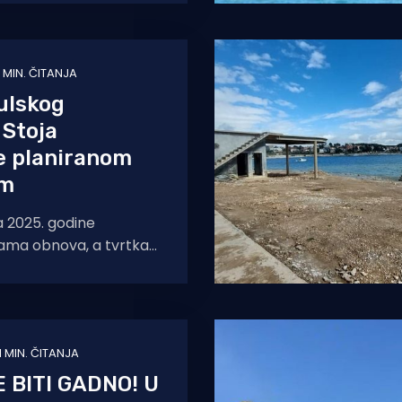
oristio
1 MIN. ČITANJA
ulskog
 Stoja
e planiranom
om
a 2025. godine
sama obnova, a tvrtka
odnevno radi na obnovi
1 MIN. ČITANJA
 BITI GADNO! U