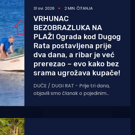
31 svi. 2026
2 MIN. ČITANJA
VRHUNAC
BEZOBRAZLUKA NA
PLAŽI Ograda kod Dugog
Rata postavljena prije
dva dana, a ribar je već
prerezao – evo kako bez
srama ugrožava kupače!
DUĆE / DUGI RAT - Prije tri dana,
objavili smo članak o pojedinim
ribarima i nautičarima koji krše
pravila, pa plove i