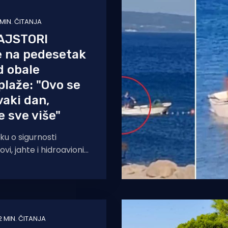
 MIN. ČITANJA
AJSTORI
se na pedesetak
d obale
plaže: "Ovo se
aki dan,
e sve više"
ku o sigurnosti
vi, jahte i hidroavioni
bližavati obali prirodne
jenost manju od
2 MIN. ČITANJA