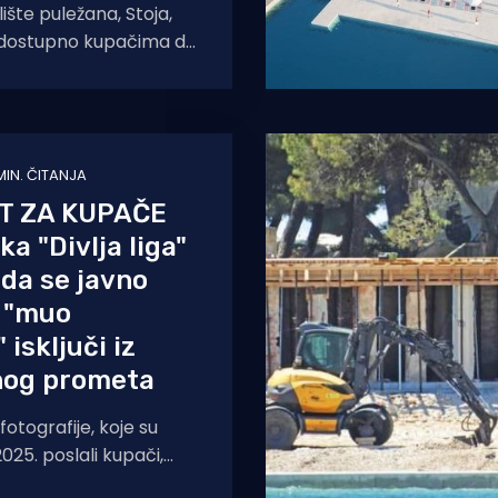
ište puležana, Stoja,
edostupno kupačima do
u rekonstrukciju, tj.
a ove zime ide
 MIN. ČITANJA
T ZA KUPAČE
a "Divlja liga"
 da se javno
e "muo
 isključi iz
nog prometa
fotografije, koje su
2025. poslali kupači,
 mul Excelsior (koji se