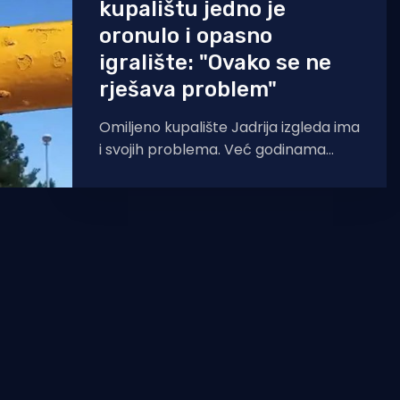
kupalištu jedno je
oronulo i opasno
igralište: "Ovako se ne
rješava problem"
Omiljeno kupalište Jadrija izgleda ima
i svojih problema. Već godinama
ovdje je potrebna obnova dječjeg
igrališta. Cijevi su zahrđale,
konstrukcija