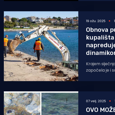
desetljećima k
19 ožu. 2025
Obnova p
kupališta
napreduj
dinamik
Krajem siječnj
započela je i 
iz Rijeke svak
istog kaže da
07 velj. 2025
OVO MOŽE