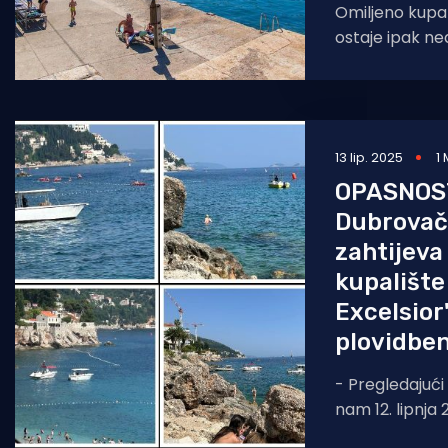
Omiljeno kupal
ostaje ipak n
idućeg ljeta, a 
obnovu izgled
13 lip. 2025
1
OPASNOS
Dubrovačk
zahtijeva
kupališt
Excelsior"
plovidbe
- Pregledajući 
nam 12. lipnja 
vidimo je da je