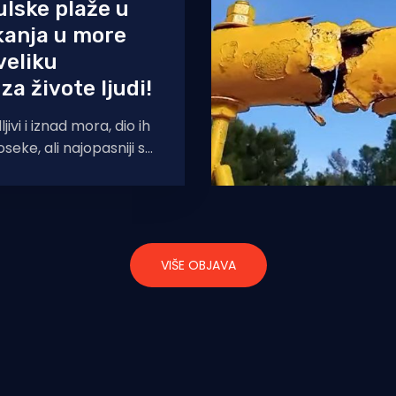
ulske plaže u
kanja u more
veliku
za živote ljudi!
dljivi i iznad mora, dio ih
oseke, ali najopasniji su
VIŠE OBJAVA