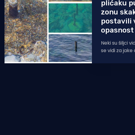
plićaku p
zonu ska
postavili 
opasnost 
Neki su šiljci vi
se vidi za jake 
oni skriveni na