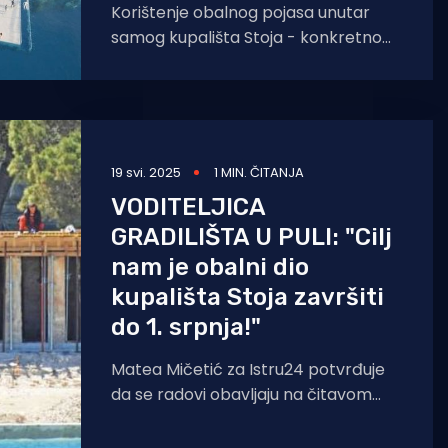
Korištenje obalnog pojasa unutar
samog kupališta Stoja - konkretno
sunčališta, tijekom ljetne sezone
2025. godine neće biti moguće zbog
sigurnosnih razloga.
19 svi. 2025
1 MIN. ČITANJA
VODITELJICA
GRADILIŠTA U PULI: "Cilj
nam je obalni dio
kupališta Stoja završiti
do 1. srpnja!"
Matea Mičetić za Istru24 potvrđuje
da se radovi obavljaju na čitavom
području, ali s fokusom na obalni dio.
- Cilj nam