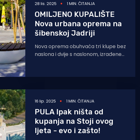
28 lis. 2025
1 MIN. ČITANJA
OMILJENO KUPALIŠTE
Nova urbana oprema na
šibenskoj Jadriji
Nova oprema obuhvaća tri klupe bez
naslona i dvije s naslonom, izrađene
od pocinčanog čelika s praškastim
premazom te sjedišnim
16 lip. 2025
1 MIN. ČITANJA
PULA Ipak ništa od
kupanja na Stoji ovog
ljeta - evo i zašto!