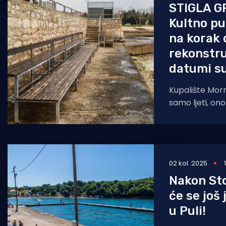
STIGLA 
Kultno pu
na korak 
rekonstru
datumi su
Kupalište Morna
samo ljeti, on
zimskih kupača
možda
02 kol. 2025
Nakon Sto
će se još
u Puli!