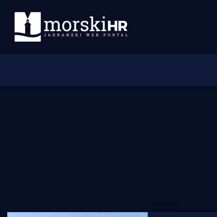
Početna
Morski plus
Morski TV
Obala
Otoci
Turizam i nautika