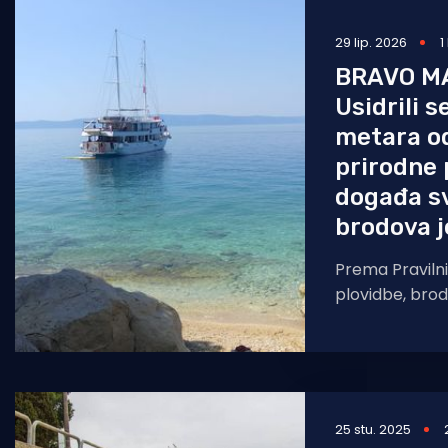
Pomorstvo
29 lip. 2026
1
Ribolov
BRAVO M
Usidrili 
Ekologija
metara o
Tradicija i kultura
prirodne 
događa sv
brodova j
Prema Pravilni
plovidbe, brodo
ne smiju se pri
plaže na udal
25 stu. 2025