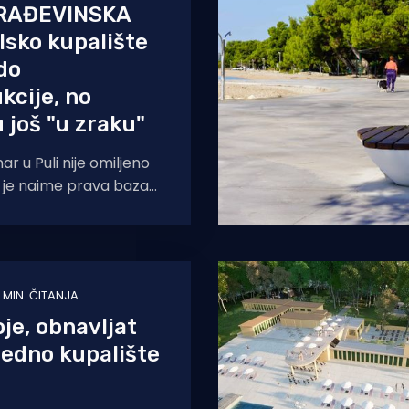
GRAĐEVINSKA
lsko kupalište
do
kcije, no
 još "u zraku"
r u Puli nije omiljeno
o je naime prava baza
 koji će ove zime
1 MIN. ČITANJA
je, obnavljat
 jedno kupalište