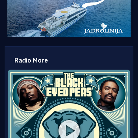
Radio More