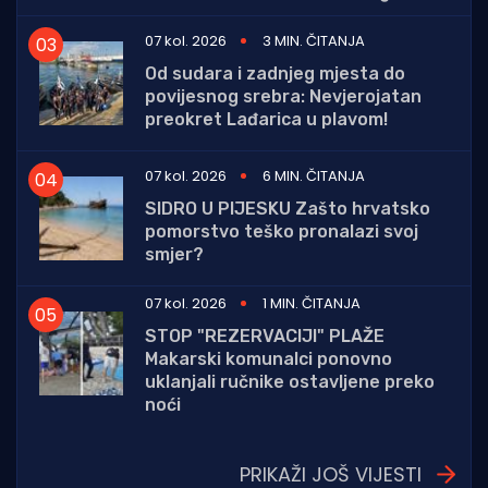
07 kol. 2026
3 MIN. ČITANJA
Od sudara i zadnjeg mjesta do
povijesnog srebra: Nevjerojatan
preokret Lađarica u plavom!
07 kol. 2026
6 MIN. ČITANJA
SIDRO U PIJESKU Zašto hrvatsko
pomorstvo teško pronalazi svoj
smjer?
07 kol. 2026
1 MIN. ČITANJA
STOP "REZERVACIJI" PLAŽE
Makarski komunalci ponovno
uklanjali ručnike ostavljene preko
noći
PRIKAŽI JOŠ VIJESTI