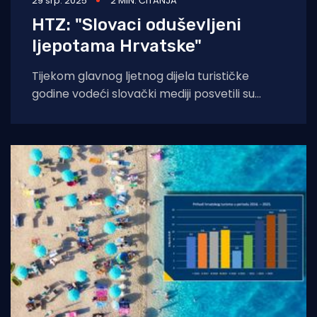
29 srp. 2025
2 MIN. ČITANJA
HTZ: "Slovaci oduševljeni
ljepotama Hrvatske"
Tijekom glavnog ljetnog dijela turističke
godine vodeći slovački mediji posvetili su
značajan prostor Hrvatskoj kao omiljenoj
destinaciji, kažu u HTZ