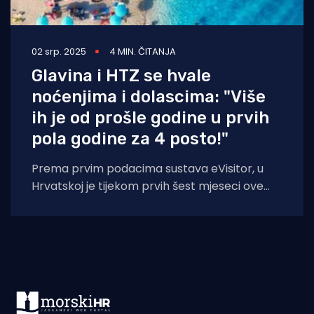
02 srp. 2025
4 MIN. ČITANJA
Glavina i HTZ se hvale
noćenjima i dolascima: "Više
ih je od prošle godine u prvih
pola godine za 4 posto!"
Prema prvim podacima sustava eVisitor, u
Hrvatskoj je tijekom prvih šest mjeseci ove
godine ostvareno 7,5 milijuna dolazaka i