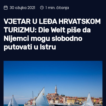
30 ožujka 2021
1 min. čitanja
Turizam i nautika
Pomorstvo
VJETAR U LEĐA HRVATSKOM
Ribolov
TURIZMU: Die Welt piše da
Nijemci mogu slobodno
Ekologija
putovati u Istru
Tradicija i kultura