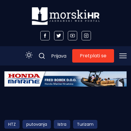
Pretplati se
Prijava
Početna
Morski plus
Morski TV
Obala
HTZ
putovanja
Istra
Turizam
Otoci