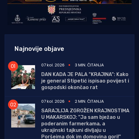
Najnovije objave
07 kol. 2026
3 MIN. ČITANJA
DAN KADA JE PALA "KRAJINA": Kako
je general Stipetić ispisao povijest i
gospodski okončao rat
07 kol. 2026
2 MIN. ČITANJA
SARAJLIJA ZGROŽEN KRAJNOSTIMA
U MAKARSKOJ: "Ja sam bježao u
poderanim farmerkama, a
ukrajinski tajkuni divljaju u
Poršeima dok im domovina gori!"