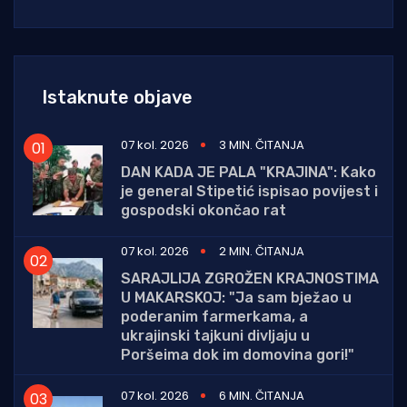
Istaknute objave
07 kol. 2026
3 MIN. ČITANJA
DAN KADA JE PALA "KRAJINA": Kako
je general Stipetić ispisao povijest i
gospodski okončao rat
07 kol. 2026
2 MIN. ČITANJA
SARAJLIJA ZGROŽEN KRAJNOSTIMA
U MAKARSKOJ: "Ja sam bježao u
poderanim farmerkama, a
ukrajinski tajkuni divljaju u
Poršeima dok im domovina gori!"
07 kol. 2026
6 MIN. ČITANJA