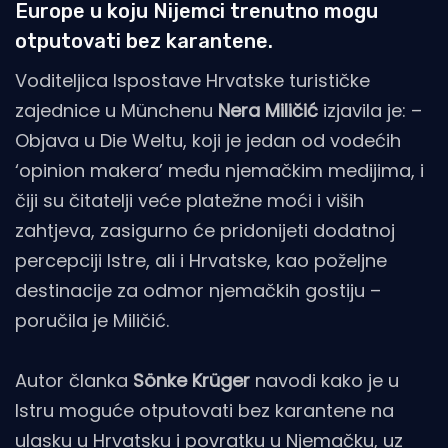
Europe u koju Nijemci trenutno mogu
otputovati bez karantene.
Voditeljica Ispostave Hrvatske turističke
zajednice u Münchenu
Nera Miličić
izjavila je: –
Objava u Die Weltu, koji je jedan od vodećih
‘opinion makera’ među njemačkim medijima, i
čiji su čitatelji veće platežne moći i viših
zahtjeva, zasigurno će pridonijeti dodatnoj
percepciji Istre, ali i Hrvatske, kao poželjne
destinacije za odmor njemačkih gostiju –
poručila je Miličić.
Autor članka
Sönke Krüger
navodi kako je u
Istru moguće otputovati bez karantene na
ulasku u Hrvatsku i povratku u Njemačku, uz