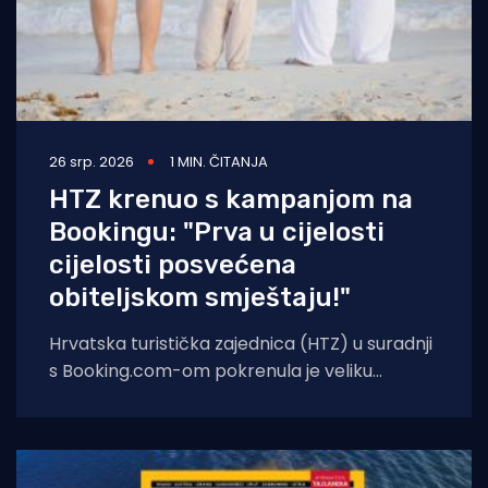
26 srp. 2026
1 MIN. ČITANJA
HTZ krenuo s kampanjom na
Bookingu: "Prva u cijelosti
cijelosti posvećena
obiteljskom smještaju!"
Hrvatska turistička zajednica (HTZ) u suradnji
s Booking.com-om pokrenula je veliku
promotivnu kampanju „Experience real
Croatia“, s ciljem