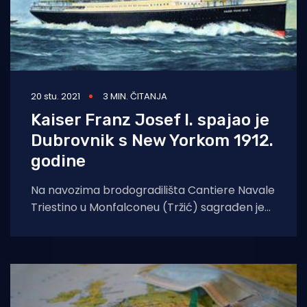
20 stu. 2021
3 MIN. ČITANJA
Kaiser Franz Josef I. spajao je
Dubrovnik s New Yorkom 1912.
godine
Na navozima brodogradilišta Cantiere Navale
Triestino u Monfalconeu (Tržić) sagrađen je
1912. za brodara Unione Austriaca di
Navigazione putnički brod