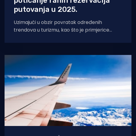
poticanje ranih rezervacija
putovanja u 2025.
Uzimajući u obzir povratak određenih
trendova u turizmu, kao što je primjerice
povećani rast potražnje za first
minute ponudama, Hrvatska