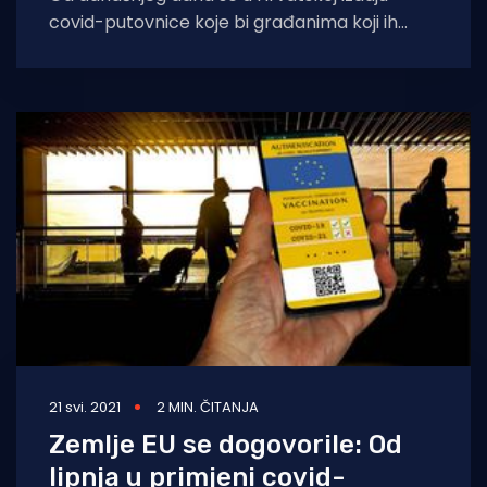
covid-putovnice koje bi građanima koji ih
posjeduju trebale olakšati kretanje prilikom
prelaska
21 svi. 2021
2 MIN. ČITANJA
Zemlje EU se dogovorile: Od
lipnja u primjeni covid-