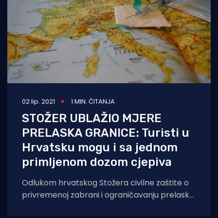
02 lip. 2021
1 MIN. ČITANJA
STOŽER UBLAŽIO MJERE
PRELASKA GRANICE: Turisti u
Hrvatsku mogu i sa jednom
primljenom dozom cjepiva
Odlukom hrvatskog Stožera civilne zaštite o
privremenoj zabrani i ograničavanju prelaska
preko graničnih prijelaza u srijedu su ublažene