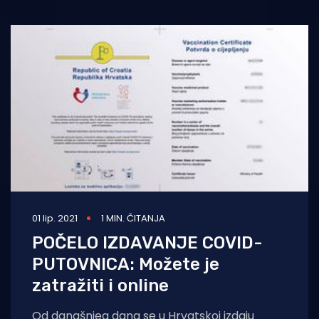
mjere prelaska
01 lip. 2021
1 MIN. ČITANJA
POČELO IZDAVANJE COVID-
PUTOVNICA: Možete je
zatražiti i online
Od današnjeg dana se u Hrvatskoj izdaju