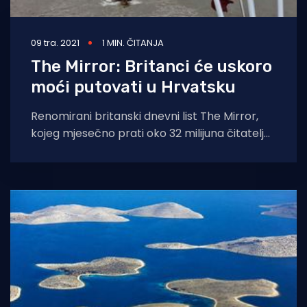
09 tra. 2021
1 MIN. ČITANJA
The Mirror: Britanci će uskoro
moći putovati u Hrvatsku
Renomirani britanski dnevni list The Mirror,
kojeg mjesečno prati oko 32 milijuna čitatelja,
objavio je članak u kojem se navodi