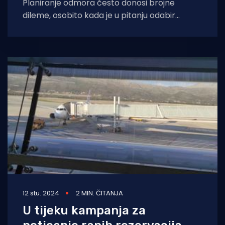
Planiranje odmora često donosi brojne
dileme, osobito kada je u pitanju odabir
savršene destinacije. Godina 2026. obećava
mnogo zanimljivih mogućnosti
12 stu. 2024
2 MIN. ČITANJA
U tijeku kampanja za