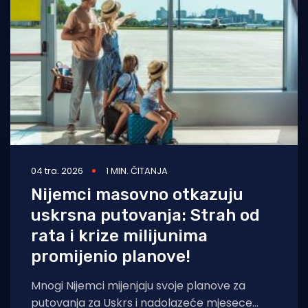
Turizam i nautika
Pomorstvo
Ribolov
Ekologija
Tradicija i kultura
04 tra. 2026
1 MIN. ČITANJA
Nijemci masovno otkazuju
uskrsna putovanja: Strah od
rata i krize milijunima
promijenio planove!
Mnogi Nijemci mijenjaju svoje planove za
putovanja za Uskrs i nadolazeće mjesece