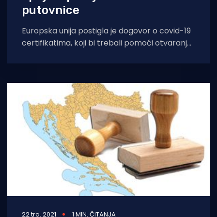
putovnice
Europska unija postigla je dogovor o covid-19
certifikatima, koji bi trebali pomoći otvaranju
ljetnog turizma u Uniji, objavio je
22 tra. 2021
1 MIN. ČITANJA