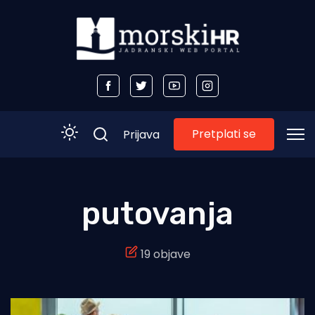
Pretplati se
Prijava
Početna
putovanja
Morski plus
19 objave
Morski TV
Obala
Otoci