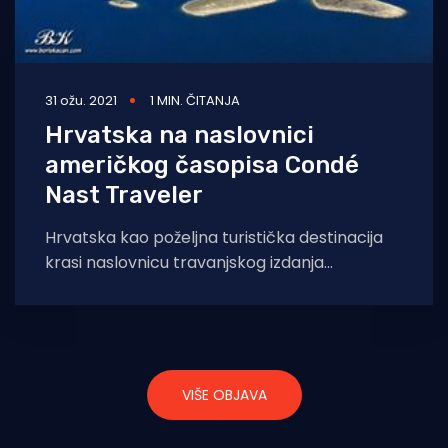
31 ožu. 2021
1 MIN. ČITANJA
Hrvatska na naslovnici
američkog časopisa Condé
Nast Traveler
Hrvatska kao poželjna turistička destinacija
krasi naslovnicu travanjskog izdanja
renomiranog meričkog časopisa posvećenog
putovanjima Condé Nast Traveler, izvijestila je
direktorica
VIŠE OBJAVA