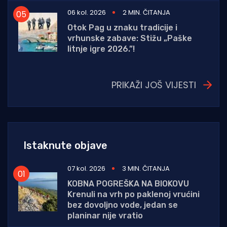
06 kol. 2026
2 MIN. ČITANJA
Otok Pag u znaku tradicije i
vrhunske zabave: Stižu „Paške
litnje igre 2026.”!
PRIKAŽI JOŠ VIJESTI
Istaknute objave
07 kol. 2026
3 MIN. ČITANJA
KOBNA POGREŠKA NA BIOKOVU
Krenuli na vrh po paklenoj vrućini
bez dovoljno vode, jedan se
planinar nije vratio