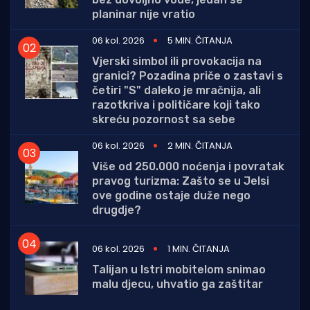
planinar nije vratio
06 kol. 2026
5 MIN. ČITANJA
Vjerski simbol ili provokacija na
granici? Pozadina priče o zastavi s
četiri "S" daleko je mračnija, ali
razotkriva i političare koji tako
skreću pozornost sa sebe
06 kol. 2026
2 MIN. ČITANJA
Više od 250.000 noćenja i povratak
pravog turizma: Zašto se u Jelsi
ove godine ostaje duže nego
drugdje?
06 kol. 2026
1 MIN. ČITANJA
Talijan u Istri mobitelom snimao
malu djecu, uhvatio ga zaštitar