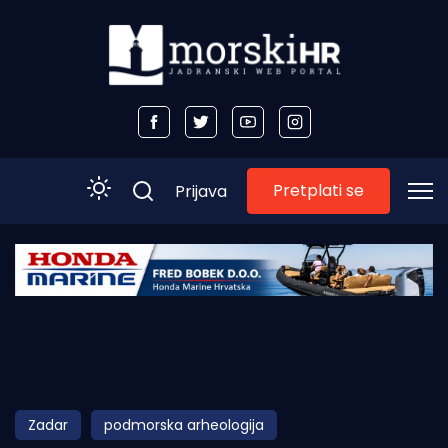
Pretplati se
Prijava
Početna
Morski plus
Morski TV
Obala
Zadar
podmorska arheologija
Otoci