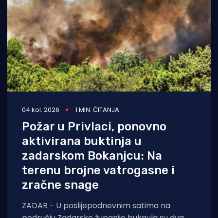
04 kol. 2026
1 MIN. ČITANJA
Požar u Privlaci, ponovno
aktivirana buktinja u
zadarskom Bokanjcu: Na
terenu brojne vatrogasne i
zračne snage
ZADAR - U poslijepodnevnim satima na
području Zadarske županije buknula su dva