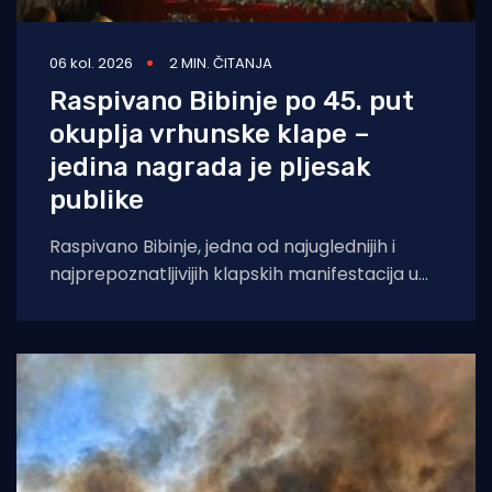
06 kol. 2026
2 MIN. ČITANJA
Raspivano Bibinje po 45. put
okuplja vrhunske klape –
jedina nagrada je pljesak
publike
Raspivano Bibinje, jedna od najuglednijih i
najprepoznatljivijih klapskih manifestacija u
Hrvatskoj, ove će godine doživjeti svoje 45.
izdanje. U subotu,