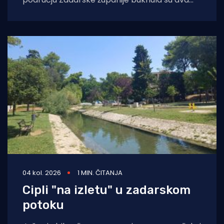
požara otvorenog prostora. Oko 14 sati došlo
je do
04 kol. 2026
1 MIN. ČITANJA
Cipli "na izletu" u zadarskom
potoku