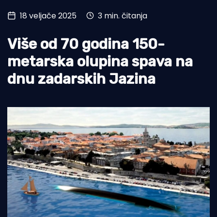
18 veljače 2025
3 min. čitanja
Turizam i nautika
Pomorstvo
Više od 70 godina 150-
Ribolov
metarska olupina spava na
dnu zadarskih Jazina
Ekologija
Tradicija i kultura