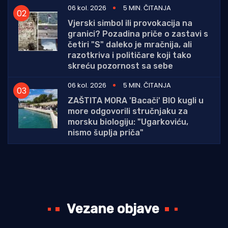
06 kol. 2026
5 MIN. ČITANJA
Vjerski simbol ili provokacija na
granici? Pozadina priče o zastavi s
četiri "S" daleko je mračnija, ali
razotkriva i političare koji tako
skreću pozornost sa sebe
06 kol. 2026
5 MIN. ČITANJA
ZAŠTITA MORA 'Bacači' BIO kugli u
more odgovorili stručnjaku za
morsku biologiju: "Ugarkoviću,
nismo šuplja priča"
Vezane objave