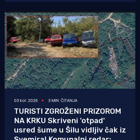
trodnevna manifestacija još
03 kol. 2026
3 MIN. ČITANJA
TURISTI ZGROŽENI PRIZOROM
NA KRKU Skriveni 'otpad'
usred šume u Šilu vidljiv čak iz
Svemira! Komunalni redar: