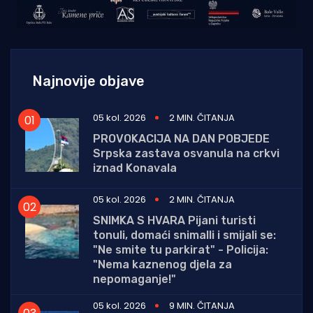
Najnovije objave
05 kol. 2026
2 MIN. ČITANJA
PROVOKACIJA NA DAN POBJEDE
Srpska zastava osvanula na crkvi
iznad Konavala
05 kol. 2026
2 MIN. ČITANJA
SNIMKA S HVARA Pijani turisti
tonuli, domaći snimalli i smijali se:
"Ne smite tu parkirat" - Policija:
"Nema kaznenog djela za
nepomaganje!"
05 kol. 2026
9 MIN. ČITANJA