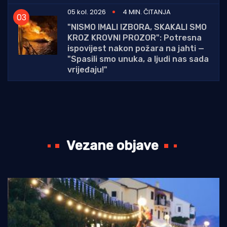
05 kol. 2026
4 MIN. ČITANJA
"NISMO IMALI IZBORA, SKAKALI SMO
KROZ KROVNI PROZOR": Potresna
ispovijest nakon požara na jahti —
"Spasili smo unuka, a ljudi nas sada
vrijeđaju!"
Vezane objave