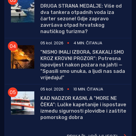
DRUGA STRANA MEDALJE: Više od
dva tankera otpadnih voda iza
čarter sezone! Gdje zapravo
završava otpad hrvatskog
nautičkog turizma?
05 kol. 2026
4 MIN. ČITANJA
"NISMO IMALI IZBORA, SKAKALI SMO
KROZ KROVNI PROZOR": Potresna
ispovijest nakon požara na jahti —
"Spasili smo unuka, a ljudi nas sada
vrijeđaju!"
05 kol. 2026
10 MIN. ČITANJA
KAD NADZOR KASNI, A "MORE NE
ČEKA": Lučke kapetanije i ispostave
između sigurnosti plovidbe i zaštite
pomorskog dobra