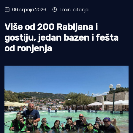
06 srpnja 2026
1 min. čitanja
Turizam i nautika
Pomorstvo
Više od 200 Rabljana i
Ribolov
gostiju, jedan bazen i fešta
od ronjenja
Ekologija
Tradicija i kultura