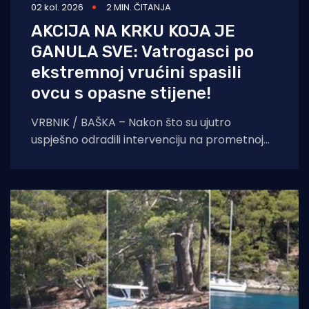
02 kol. 2026
2 MIN. ČITANJA
AKCIJA NA KRKU KOJA JE
GANULA SVE: Vatrogasci po
ekstremnoj vrućini spasili
ovcu s opasne stijene!
VRBNIK / BAŠKA – Nakon što su ujutro
uspješno odradili intervenciju na prometnoj
nesreći prema krčkoj zračnoj luci, vatrogasci
dežurne smjene nisu