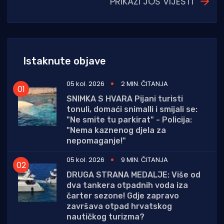
PRIKAŽI JOŠ VIJESTI
Istaknute objave
05 kol. 2026
2 MIN. ČITANJA
SNIMKA S HVARA Pijani turisti
tonuli, domaći snimalli i smijali se:
"Ne smite tu parkirat" - Policija:
"Nema kaznenog djela za
nepomaganje!"
05 kol. 2026
9 MIN. ČITANJA
DRUGA STRANA MEDALJE: Više od
dva tankera otpadnih voda iza
čarter sezone! Gdje zapravo
završava otpad hrvatskog
nautičkog turizma?