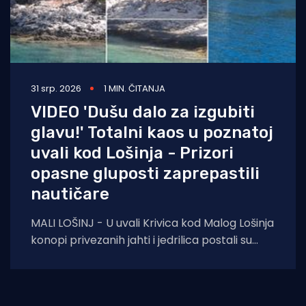
31 srp. 2026
1 MIN. ČITANJA
VIDEO 'Dušu dalo za izgubiti
glavu!' Totalni kaos u poznatoj
uvali kod Lošinja - Prizori
opasne gluposti zaprepastili
nautičare
MALI LOŠINJ - U uvali Krivica kod Malog Lošinja
konopi privezanih jahti i jedrilica postali su
prava zamka za šetače obalnom