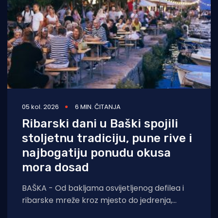
05 kol. 2026
6 MIN. ČITANJA
Ribarski dani u Baški spojili
stoljetnu tradiciju, pune rive i
najbogatiju ponudu okusa
mora dosad
BAŠKA - Od bakljama osvijetljenog defilea i
ribarske mreže kroz mjesto do jedrenja,
dječjih radionica, umjetnosti i koncerata,