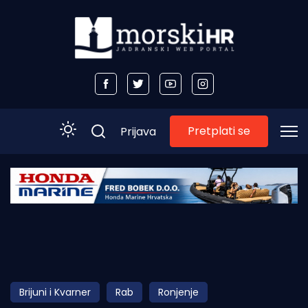
Pretplati se
Prijava
Početna
Morski plus
Morski TV
Obala
Brijuni i Kvarner
Rab
Ronjenje
Otoci