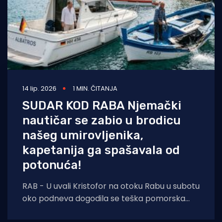
14 lip. 2026
1 MIN. ČITANJA
SUDAR KOD RABA Njemački
nautičar se zabio u brodicu
našeg umirovljenika,
kapetanija ga spašavala od
potonuća!
RAB - U uvali Kristofor na otoku Rabu u subotu
oko podneva dogodila se teška pomorska
nesreća u kojoj su sudjelovala