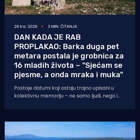
26 tra. 2026
3 MIN. ČITANJA
DAN KADA JE RAB
PROPLAKAO: Barka duga pet
metara postala je grobnica za
16 mladih života – "Sjećam se
pjesme, a onda mraka i muka"
Postoje datumi koji ostaju trajno upisani u
kolektivnu memoriju – ne samo ljudi, nego i
mjesta. Za otok Rab jedan od