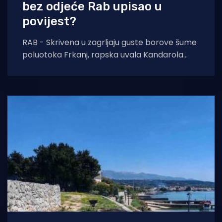
bez odjeće Rab upisao u
povijest?
RAB - Skrivena u zagrljaju guste borove šume
poluotoka Frkanj, rapska uvala Kandarola
danas ponosno nosi titulu kolijevke
jadranskog naturizma. Dok