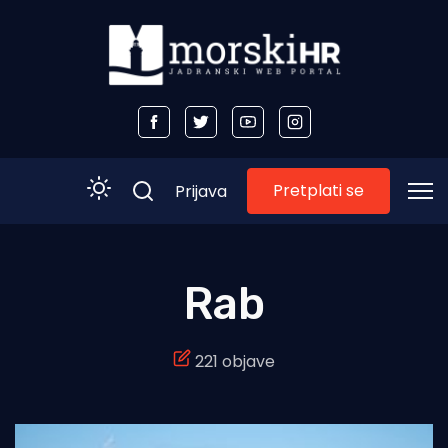
Pretplati se
Prijava
Početna
Rab
Morski plus
221 objave
Morski TV
Obala
Otoci