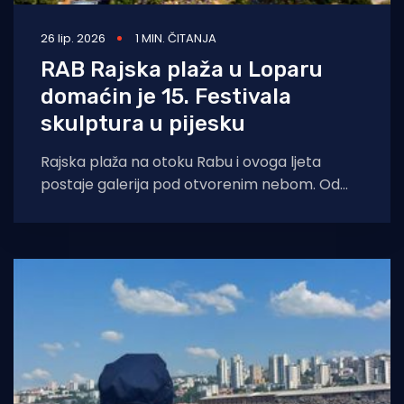
26 lip. 2026
1 MIN. ČITANJA
RAB Rajska plaža u Loparu
domaćin je 15. Festivala
skulptura u pijesku
Rajska plaža na otoku Rabu i ovoga ljeta
postaje galerija pod otvorenim nebom. Od
utorka, 30. lipnja, do petka, 3.