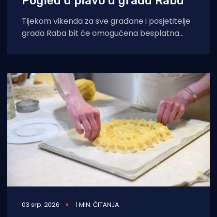
Pogled u plavo u gradu Rabu
Tijekom vikenda za sve građane i posjetitelje
grada Raba bit će omogućena besplatna
probna ronjenja s punom rnilačkom
opremom uz
03 srp. 2026
1 MIN. ČITANJA