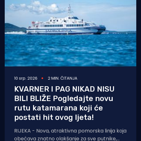
Turizam i nautika
Pomorstvo
Ribolov
Ekologija
Tradicija i kultura
10 srp. 2026
2 MIN. ČITANJA
KVARNER I PAG NIKAD NISU
BILI BLIŽE Pogledajte novu
rutu katamarana koji će
postati hit ovog ljeta!
RIJEKA - Nova, atraktivna pomorska linija koja
obećava znatno olakšanje za sve putnike,