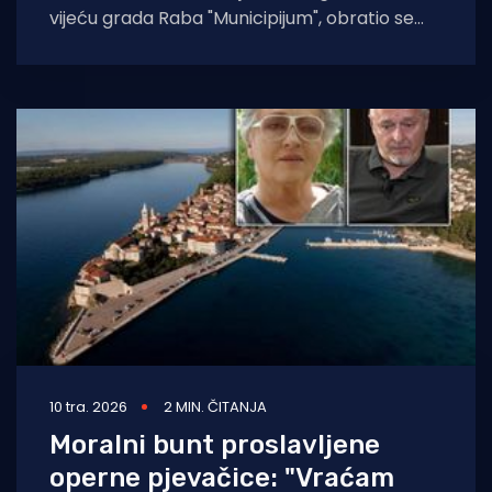
vijeću grada Raba "Municipijum", obratio se
našoj redakciji priopćenjem u kojem su
10 tra. 2026
2 MIN. ČITANJA
Moralni bunt proslavljene
operne pjevačice: "Vraćam