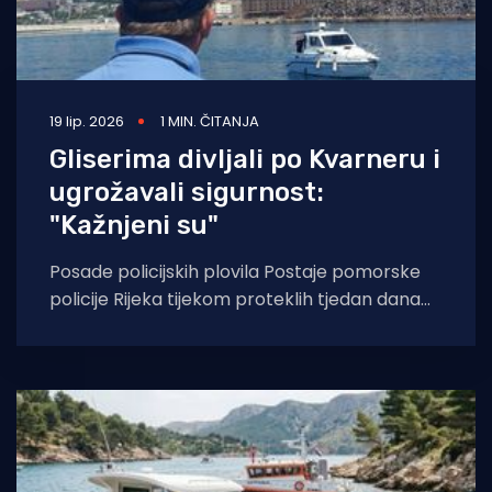
19 lip. 2026
1 MIN. ČITANJA
Gliserima divljali po Kvarneru i
ugrožavali sigurnost:
"Kažnjeni su"
Posade policijskih plovila Postaje pomorske
policije Rijeka tijekom proteklih tjedan dana
zabilježile su 22 prekršaja iz domene
Pomorskog zakonika, odnosno