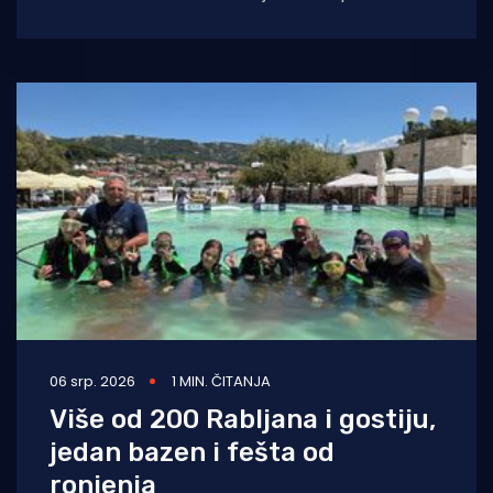
turiste i lokalno stanovništvo željno
istraživanja sjevernog Jadrana,
06 srp. 2026
1 MIN. ČITANJA
Više od 200 Rabljana i gostiju,
jedan bazen i fešta od
ronjenja