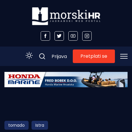
Pretplati se
Prijava
Početna
Morski plus
Morski TV
Obala
tornado
Istra
Otoci