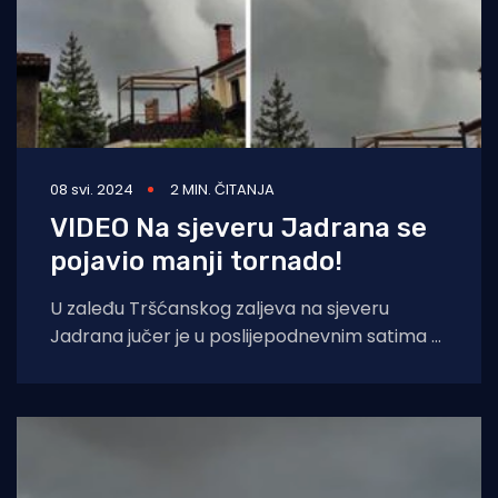
08 svi. 2024
2 MIN. ČITANJA
VIDEO Na sjeveru Jadrana se
pojavio manji tornado!
U zaleđu Tršćanskog zaljeva na sjeveru
Jadrana jučer je u poslijepodnevnim satima u
blizini granice sa Slovenijom nastao vrtlog,
prenosi