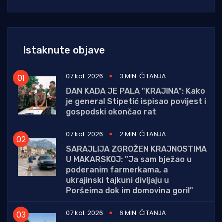
Istaknute objave
07 kol. 2026
3 MIN. ČITANJA
DAN KADA JE PALA "KRAJINA": Kako
je general Stipetić ispisao povijest i
gospodski okončao rat
07 kol. 2026
2 MIN. ČITANJA
SARAJLIJA ZGROŽEN KRAJNOSTIMA
U MAKARSKOJ: "Ja sam bježao u
poderanim farmerkama, a
ukrajinski tajkuni divljaju u
Poršeima dok im domovina gori!"
07 kol. 2026
6 MIN. ČITANJA