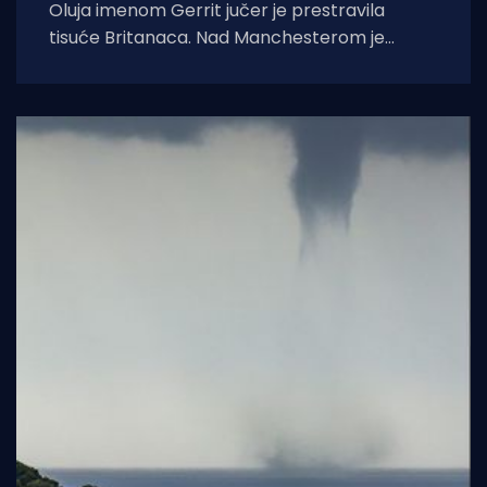
Oluja imenom Gerrit jučer je prestravila
tisuće Britanaca. Nad Manchesterom je
doslovnom bjesnio tornado, čupao krovove,
rušio stabla i zidove.