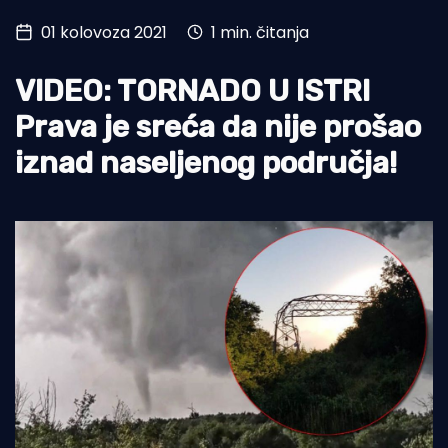
01 kolovoza 2021
1 min. čitanja
Turizam i nautika
Pomorstvo
VIDEO: TORNADO U ISTRI
Ribolov
Prava je sreća da nije prošao
iznad naseljenog područja!
Ekologija
Tradicija i kultura