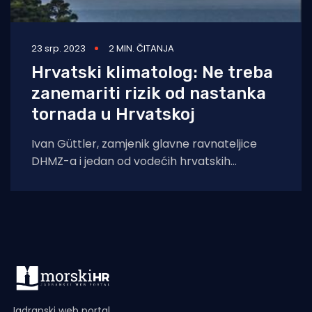
23 srp. 2023
2 MIN. ČITANJA
Hrvatski klimatolog: Ne treba
zanemariti rizik od nastanka
tornada u Hrvatskoj
Ivan Güttler, zamjenik glavne ravnateljice
DHMZ-a i jedan od vodećih hrvatskih
klimatologa, naveo je kako je Sredozemlje
pogodio treći
Jadranski web portal