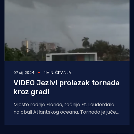
07 sij. 2024
1 MIN. ČITANJA
VIDEO Jezivi prolazak tornada
kroz grad!
Mjesto radnje Florida, točnije Ft. Lauderdale
na obali Atlantskog oceana. Tornado je jučer
oko 6 poslijepodne po lokalnom vremenu "