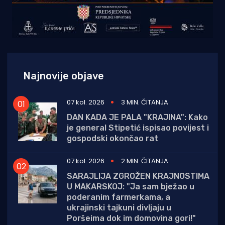
Najnovije objave
07 kol. 2026
3 MIN. ČITANJA
DAN KADA JE PALA "KRAJINA": Kako
je general Stipetić ispisao povijest i
gospodski okončao rat
07 kol. 2026
2 MIN. ČITANJA
SARAJLIJA ZGROŽEN KRAJNOSTIMA
U MAKARSKOJ: "Ja sam bježao u
poderanim farmerkama, a
ukrajinski tajkuni divljaju u
Poršeima dok im domovina gori!"