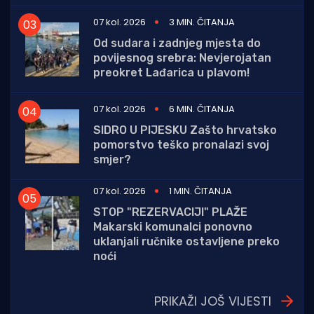
07 kol. 2026
3 MIN. ČITANJA
Od sudara i zadnjeg mjesta do
povijesnog srebra: Nevjerojatan
preokret Lađarica u plavom!
07 kol. 2026
6 MIN. ČITANJA
SIDRO U PIJESKU Zašto hrvatsko
pomorstvo teško pronalazi svoj
smjer?
07 kol. 2026
1 MIN. ČITANJA
STOP "REZERVACIJI" PLAŽE
Makarski komunalci ponovno
uklanjali ručnike ostavljene preko
noći
PRIKAŽI JOŠ VIJESTI