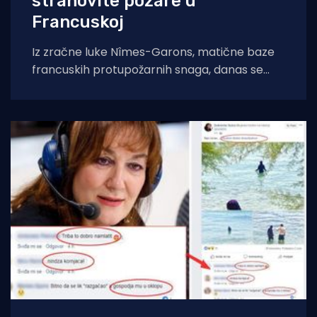
strahovite požare u
Francuskoj
Iz zračne luke Nîmes-Garons, matične baze
francuskih protupožarnih snaga, danas se
javio kapetan hrvatske posade Canadaira
bojnik Igor Mindoljević: