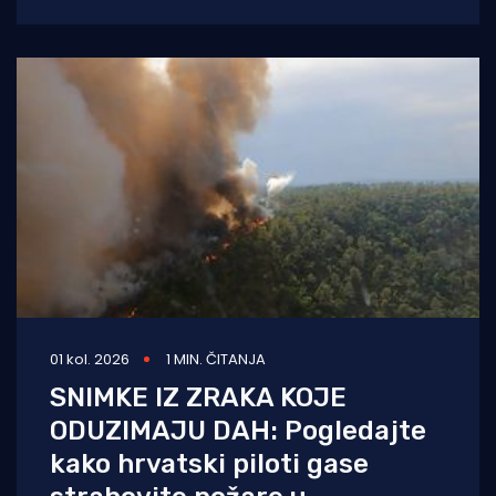
val reakcija u hrvatskom političkom vrhu.
Vučić je
01 kol. 2026
1 MIN. ČITANJA
SNIMKE IZ ZRAKA KOJE
ODUZIMAJU DAH: Pogledajte
kako hrvatski piloti gase