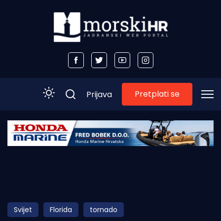
Pretplati se
Prijava
Početna
Morski plus
Morski TV
Obala
Svijet
Florida
tornado
Otoci