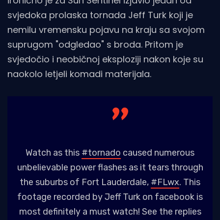
ironično je za Sun Sentinel izjavio jedan od
svjedoka prolaska tornada Jeff Turk koji je
nemilu vremensku pojavu na kraju sa svojom
suprugom "odgledao" s broda. Pritom je
svjedočio i neobičnoj eksploziji nakon koje su
naokolo letjeli komadi materijala.
Watch as this
#tornado
caused numerous
unbelievable power flashes as it tears through
the suburbs of Fort Lauderdale,
#FLwx
. This
footage recorded by Jeff Turk on facebook is
most definitely a must watch! See the replies