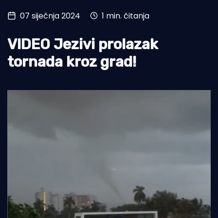
07 siječnja 2024
1 min. čitanja
Turizam i nautika
Pomorstvo
VIDEO Jezivi prolazak
Ribolov
tornada kroz grad!
Ekologija
Tradicija i kultura