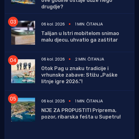
ove godine ostaje duže nego
drugdje?
06 kol. 2026
1 MIN. ČITANJA
Talijan u Istri mobitelom snimao
malu djecu, uhvatio ga zaštitar
06 kol. 2026
2 MIN. ČITANJA
Otok Pag u znaku tradicije i
vrhunske zabave: Stižu „Paške
litnje igre 2026.”!
06 kol. 2026
1 MIN. ČITANJA
NIJE ZA PROPUSTITI Priprema,
pozor, ribarska fešta u Supetru!