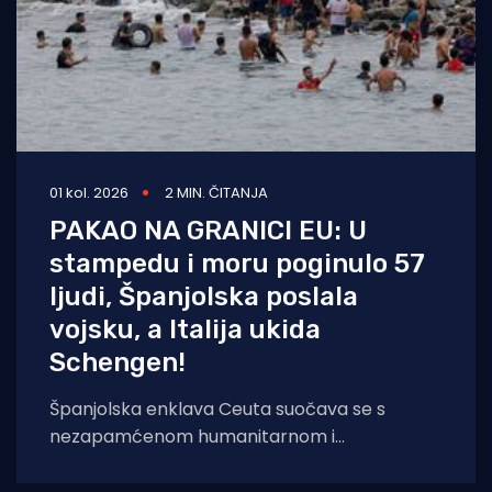
01 kol. 2026
2 MIN. ČITANJA
PAKAO NA GRANICI EU: U
stampedu i moru poginulo 57
ljudi, Španjolska poslala
vojsku, a Italija ukida
Schengen!
Španjolska enklava Ceuta suočava se s
nezapamćenom humanitarnom i
sigurnosnom krizom nakon što je čak 60.000
migranata s područja