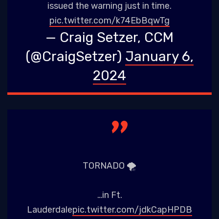
issued the warning just in time.
pic.twitter.com/k74EbBqwTg
— Craig Setzer, CCM
(@CraigSetzer)
January 6,
2024
TORNADO 🌪️
…in Ft.
Lauderdale
pic.twitter.com/jdkCapHPDB