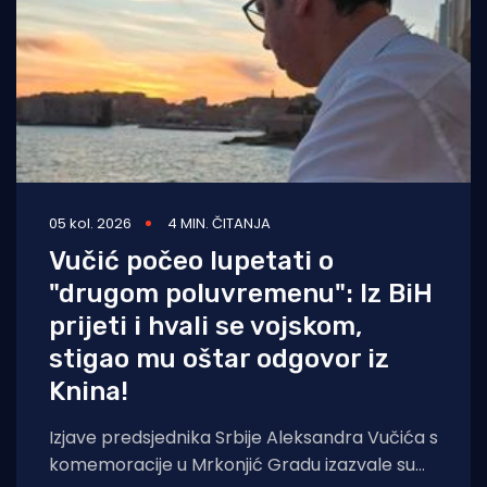
05 kol. 2026
4 MIN. ČITANJA
Vučić počeo lupetati o
"drugom poluvremenu": Iz BiH
prijeti i hvali se vojskom,
stigao mu oštar odgovor iz
Knina!
Izjave predsjednika Srbije Aleksandra Vučića s
komemoracije u Mrkonjić Gradu izazvale su