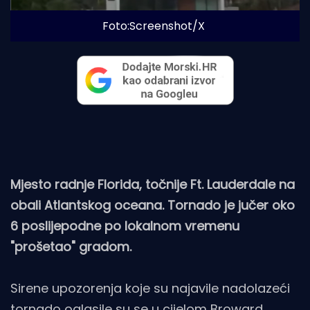
Foto:Screenshot/X
Mjesto radnje Florida, točnije Ft. Lauderdale na
obali Atlantskog oceana. Tornado je jučer oko
6 poslijepodne po lokalnom vremenu
"prošetao" gradom.
Sirene upozorenja koje su najavile nadolazeći
tornado oglasile su se u cijelom Broward