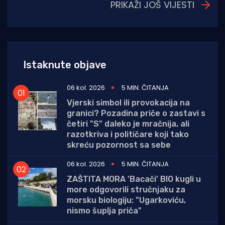
PRIKAŽI JOŠ VIJESTI
Istaknute objave
06 kol. 2026
5 MIN. ČITANJA
Vjerski simbol ili provokacija na
granici? Pozadina priče o zastavi s
četiri "S" daleko je mračnija, ali
razotkriva i političare koji tako
skreću pozornost sa sebe
06 kol. 2026
5 MIN. ČITANJA
ZAŠTITA MORA 'Bacači' BIO kugli u
more odgovorili stručnjaku za
morsku biologiju: "Ugarkoviću,
nismo šuplja priča"