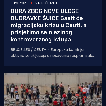
01 kol. 2026
2 MIN. ČITANJA
BURA ZBOG NOVE ULOGE
DUBRAVKE ŠUICE Gasit će
migracijsku krizu u Ceuti, a
prisjetimo se njezinog
kontroverznog istupa
BRUXELLES / CEUTA – Europska komisija
aktivno se uključuje u rješavanje rasplamsale
migracijske krize u španjolskoj enklavi Ceuti.
Odlukom predsjednice EK Ursule