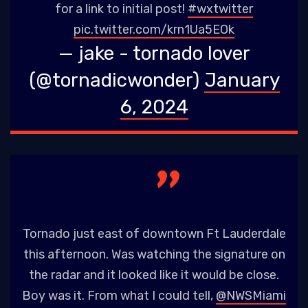
for a link to initial post!
#wxtwitter
pic.twitter.com/krn1Ua5EOk
— jake - tornado lover
(@tornadicwonder)
January
6, 2024
Tornado just east of downtown Ft Lauderdale
this afternoon. Was watching the signature on
the radar and it looked like it would be close.
Boy was it. From what I could tell, ⁦
@NWSMiami