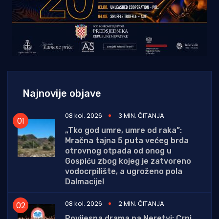
Najnovije objave
08 kol. 2026
3 MIN. ČITANJA
„Tko god umre, umre od raka”:
Mračna tajna 5 puta većeg brda
otrovnog otpada od onog u
Gospiću zbog kojeg je zatvoreno
vodocrpilište, a ugroženo pola
Dalmacije!
08 kol. 2026
2 MIN. ČITANJA
Povijesna drama na Neretvi: Crni