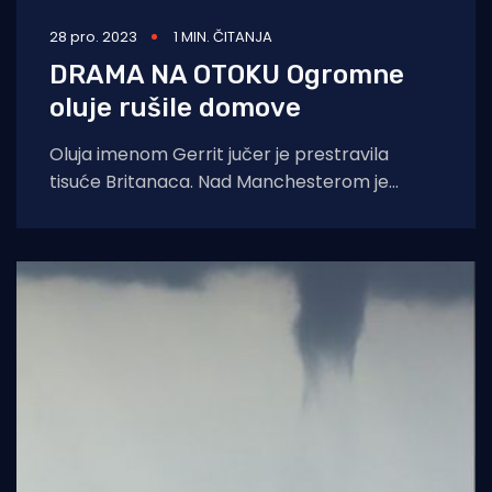
28 pro. 2023
1 MIN. ČITANJA
DRAMA NA OTOKU Ogromne
oluje rušile domove
Oluja imenom Gerrit jučer je prestravila
tisuće Britanaca. Nad Manchesterom je
doslovnom bjesnio tornado, čupao krovove,
rušio stabla i zidove.