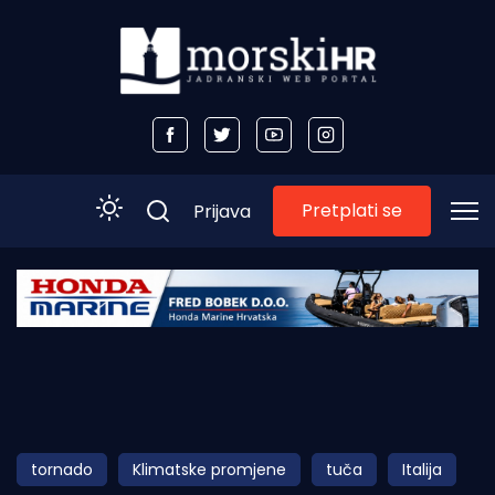
Pretplati se
Prijava
Početna
Morski plus
Morski TV
Obala
tornado
Klimatske promjene
tuča
Italija
Otoci