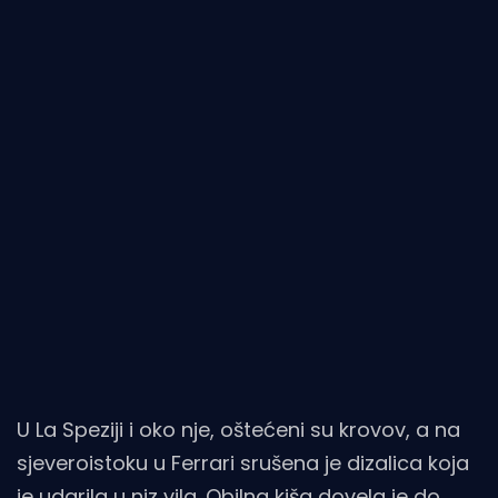
U La Speziji i oko nje, oštećeni su krovov, a na
sjeveroistoku u Ferrari srušena je dizalica koja
je udarila u niz vila. Obilna kiša dovela je do