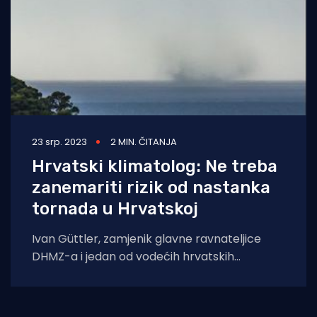
23 srp. 2023
2 MIN. ČITANJA
Hrvatski klimatolog: Ne treba
zanemariti rizik od nastanka
tornada u Hrvatskoj
Ivan Güttler, zamjenik glavne ravnateljice
DHMZ-a i jedan od vodećih hrvatskih
klimatologa, naveo je kako je Sredozemlje
pogodio treći