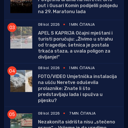
put i Gusari Komin podijelili pobjedu
na 29. Maratonu lađa
08 kol. 2026
1 MIN. ČITANJA
APEL S KAPRIJA Očajni mještani i
turisti poručuju: „Živimo u strahu
od tragedije, šetnica je postala
trkaća staza, a uvala poligon za
divljanje!“
08 kol. 2026
1 MIN. ČITANJA
FOTO/VIDEO Umjetnička instalacija
na ušću Neretve oduševila
prolaznike: Znate li što
predstavljaju lađa i spužva u
pijesku?
08 kol. 2026
7 MIN. ČITANJA
Nezakonita sidrišta nisu „stečeno
pravo“ – Vrijeme je da uredimo