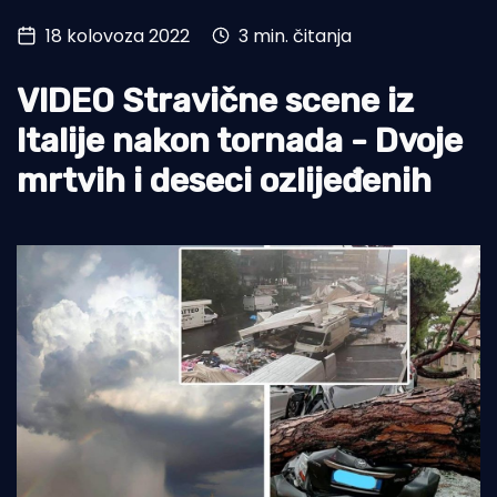
18 kolovoza 2022
3 min. čitanja
Turizam i nautika
Pomorstvo
VIDEO Stravične scene iz
Ribolov
Italije nakon tornada - Dvoje
mrtvih i deseci ozlijeđenih
Ekologija
Tradicija i kultura