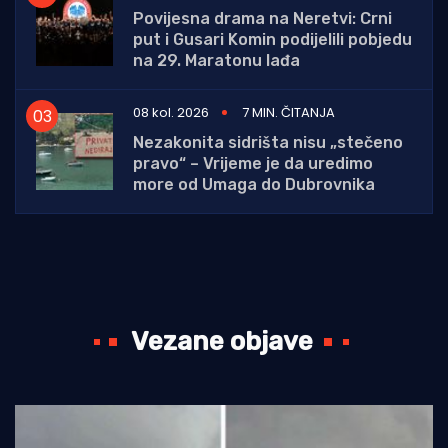
Povijesna drama na Neretvi: Crni
put i Gusari Komin podijelili pobjedu
na 29. Maratonu lađa
08 kol. 2026
7 MIN. ČITANJA
Nezakonita sidrišta nisu „stečeno
pravo“ – Vrijeme je da uredimo
more od Umaga do Dubrovnika
Vezane objave