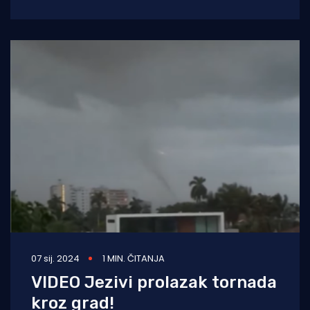
blizini granice sa Slovenijom nastao vrtlog,
prenosi
07 sij. 2024
1 MIN. ČITANJA
VIDEO Jezivi prolazak tornada
kroz grad!