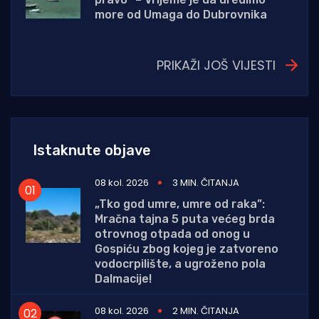
more od Umaga do Dubrovnika
PRIKAŽI JOŠ VIJESTI
Istaknute objave
08 kol. 2026
3 MIN. ČITANJA
„Tko god umre, umre od raka”:
Mračna tajna 5 puta većeg brda
otrovnog otpada od onog u
Gospiću zbog kojeg je zatvoreno
vodocrpilište, a ugroženo pola
Dalmacije!
08 kol. 2026
2 MIN. ČITANJA