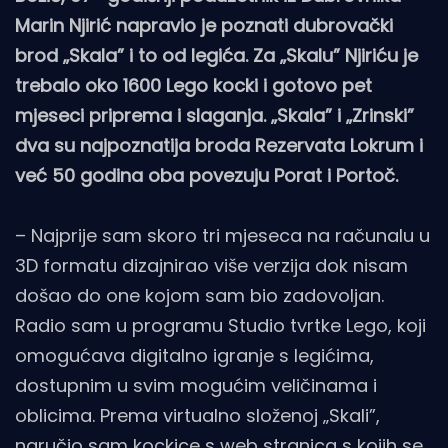
Marin Njirić napravio je poznati dubrovački
brod „Skala” i to od legića. Za „Skalu” Njiriću je
trebalo oko 1600 Lego kocki i gotovo pet
mjeseci priprema i slaganja. „Skala” i „Zrinski”
dva su najpoznatija broda Rezervata Lokrum i
već 50 godina oba povezuju Porat i Portoč.
– Najprije sam skoro tri mjeseca na računalu u
3D formatu dizajnirao više verzija dok nisam
došao do one kojom sam bio zadovoljan.
Radio sam u programu Studio tvrtke Lego, koji
omogućava digitalno igranje s legićima,
dostupnim u svim mogućim veličinama i
oblicima. Prema virtualno složenoj „Skali”,
naručio sam kockice s web stranica s kojih se