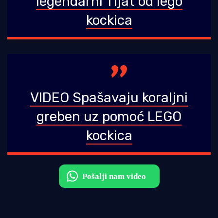
legendarni Tijat od lego
kockica
VIDEO Spašavaju koraljni
greben uz pomoć LEGO
kockica