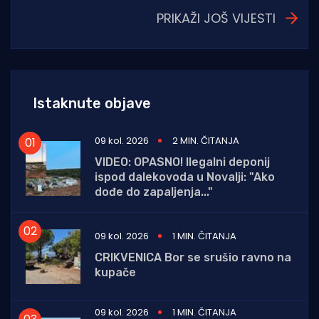
PRIKAŽI JOŠ VIJESTI
Istaknute objave
09 kol. 2026
2 MIN. ČITANJA
VIDEO: OPASNO! Ilegalni deponij
ispod dalekovoda u Novalji: "Ako
dođe do zapaljenja..."
09 kol. 2026
1 MIN. ČITANJA
CRIKVENICA Bor se srušio ravno na
kupače
09 kol. 2026
1 MIN. ČITANJA