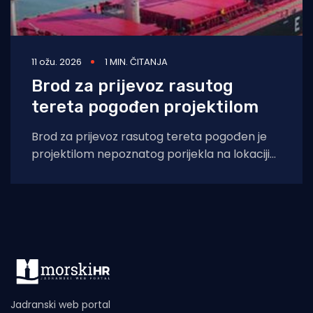
11 ožu. 2026
1 MIN. ČITANJA
Brod za prijevoz rasutog
tereta pogođen projektilom
Brod za prijevoz rasutog tereta pogođen je
projektilom nepoznatog porijekla na lokaciji
oko 50 nautičkih milja sjeverozapadno od
Dubaija, izvijestila
Jadranski web portal