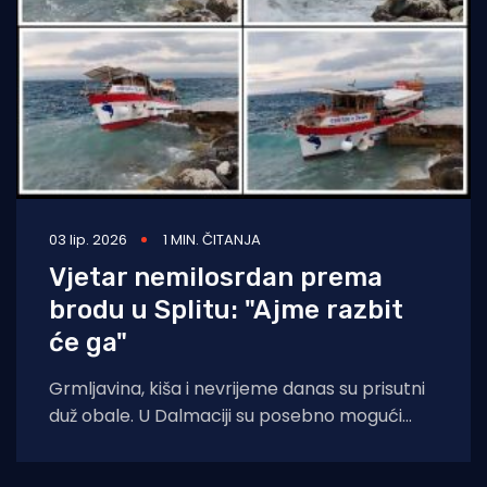
03 lip. 2026
1 MIN. ČITANJA
Vjetar nemilosrdan prema
brodu u Splitu: "Ajme razbit
će ga"
Grmljavina, kiša i nevrijeme danas su prisutni
duž obale. U Dalmaciji su posebno mogući
obilni pljuskovi, pijavice na moru te