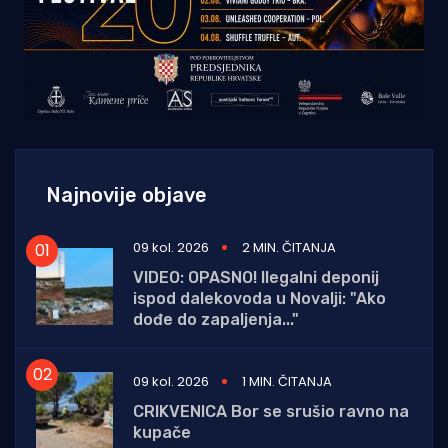
Najnovije objave
09 kol. 2026
2 MIN. ČITANJA
VIDEO: OPASNO! Ilegalni deponij
ispod dalekovoda u Novalji: "Ako
dođe do zapaljenja..."
09 kol. 2026
1 MIN. ČITANJA
CRIKVENICA Bor se srušio ravno na
kupače