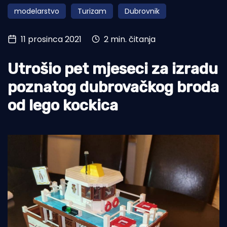
modelarstvo
Turizam
Dubrovnik
Turizam i nautika
Pomorstvo
11 prosinca 2021
2 min. čitanja
Ribolov
Utrošio pet mjeseci za izradu
Ekologija
poznatog dubrovačkog broda
Tradicija i kultura
od lego kockica