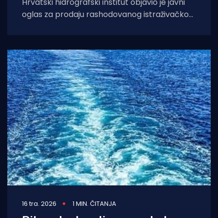
Hrvatski hidrografski institut objavio je javni
oglas za prodaju rashodovanog istraživačkog
broda „Palagruža“, a početna cijena iznosi
200.000 eura
16 tra. 2026
1 MIN. ČITANJA