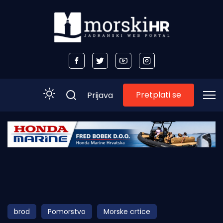
Pretplati se
Prijava
Početna
Morski plus
Morski TV
Obala
brod
Pomorstvo
Morske crtice
Otoci