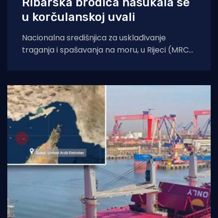
Ribarska brodica nasukala se
u korčulanskoj uvali
Nacionalna središnjica za usklađivanje
traganja i spašavanja na moru, u Rijeci (MRCC
Rijeka), noćas je u 1:13 sati zaprimila