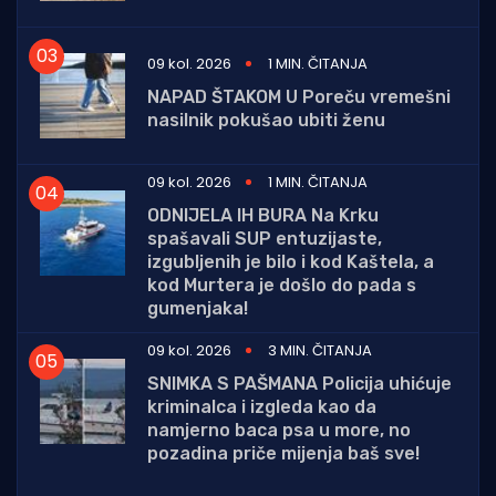
09 kol. 2026
1 MIN. ČITANJA
NAPAD ŠTAKOM U Poreču vremešni
nasilnik pokušao ubiti ženu
09 kol. 2026
1 MIN. ČITANJA
ODNIJELA IH BURA Na Krku
spašavali SUP entuzijaste,
izgubljenih je bilo i kod Kaštela, a
kod Murtera je došlo do pada s
gumenjaka!
09 kol. 2026
3 MIN. ČITANJA
SNIMKA S PAŠMANA Policija uhićuje
kriminalca i izgleda kao da
namjerno baca psa u more, no
pozadina priče mijenja baš sve!