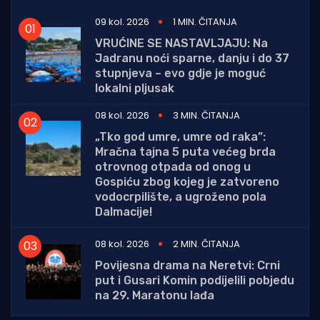
09 kol. 2026
1 MIN. ČITANJA
VRUĆINE SE NASTAVLJAJU: Na
Jadranu noći sparne, danju i do 37
stupnjeva – evo gdje je moguć
lokalni pljusak
08 kol. 2026
3 MIN. ČITANJA
„Tko god umre, umre od raka”:
Mračna tajna 5 puta većeg brda
otrovnog otpada od onog u
Gospiću zbog kojeg je zatvoreno
vodocrpilište, a ugroženo pola
Dalmacije!
08 kol. 2026
2 MIN. ČITANJA
Povijesna drama na Neretvi: Crni
put i Gusari Komin podijelili pobjedu
na 29. Maratonu lađa