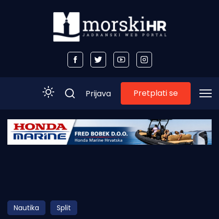
Pretplati se
Prijava
Početna
Morski plus
Morski TV
Obala
Nautika
Split
Otoci