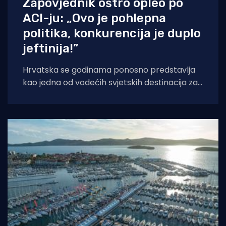
Zapovjednik oštro opleo po
ACI-ju: „Ovo je pohlepna
politika, konkurencija je duplo
jeftinija!”
Hrvatska se godinama ponosno predstavlja
kao jedna od vodećih svjetskih destinacija za
nautički turizam. Međutim, sve glasnija
šaputanja po palubama