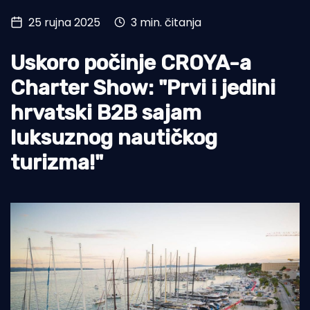
25 rujna 2025
3 min. čitanja
Turizam i nautika
Pomorstvo
Uskoro počinje CROYA-a
Ribolov
Charter Show: "Prvi i jedini
hrvatski B2B sajam
Ekologija
luksuznog nautičkog
Tradicija i kultura
turizma!"