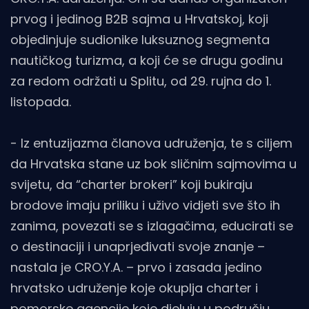
prvog i jedinog B2B sajma u Hrvatskoj, koji
objedinjuje sudionike luksuznog segmenta
nautičkog turizma, a koji će se drugu godinu
za redom održati u Splitu, od 29. rujna do 1.
listopada.
- Iz entuzijazma članova udruženja, te s ciljem
da Hrvatska stane uz bok sličnim sajmovima u
svijetu, da “charter brokeri” koji bukiraju
brodove imaju priliku i uživo vidjeti sve što ih
zanima, povezati se s izlagačima, educirati se
o destinaciji i unaprjeđivati svoje znanje –
nastala je CRO.Y.A. – prvo i zasada jedino
hrvatsko udruženje koje okuplja charter i
pomorske agencije koje djeluju u području