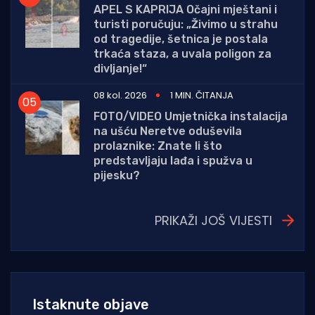
APEL S KAPRIJA Očajni mještani i
turisti poručuju: „Živimo u strahu
od tragedije, šetnica je postala
trkaća staza, a uvala poligon za
divljanje!“
08 kol. 2026
1 MIN. ČITANJA
FOTO/VIDEO Umjetnička instalacija
na ušću Neretve oduševila
prolaznike: Znate li što
predstavljaju lađa i spužva u
pijesku?
PRIKAŽI JOŠ VIJESTI
Istaknute objave