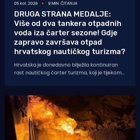
05 kol. 2026
9 MIN. ČITANJA
DRUGA STRANA MEDALJE:
Više od dva tankera otpadnih
voda iza čarter sezone! Gdje
zapravo završava otpad
hrvatskog nautičkog turizma?
Hrvatska je donedavno bilježila kontinuiran
rast nautičkog čarter turizma, koji je tijekom
2025. godine (siječanj–studeni) prema
podacima Ministarstva pomorstva,