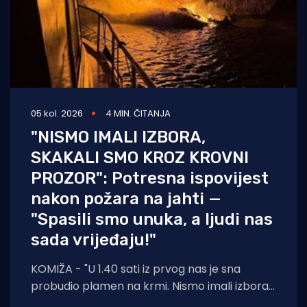
05 kol. 2026
4 MIN. ČITANJA
"NISMO IMALI IZBORA,
SKAKALI SMO KROZ KROVNI
PROZOR": Potresna ispovijest
nakon požara na jahti —
"Spasili smo unuka, a ljudi nas
sada vrijeđaju!"
KOMIŽA - "U 1.40 sati iz prvog nas je sna
probudio plamen na krmi. Nismo imali izbora
— suprug, ja