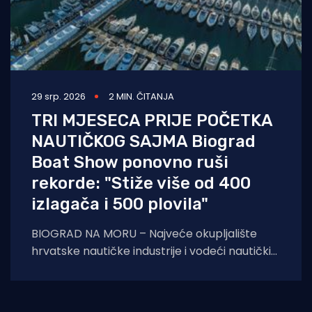
29 srp. 2026
2 MIN. ČITANJA
TRI MJESECA PRIJE POČETKA
NAUTIČKOG SAJMA Biograd
Boat Show ponovno ruši
rekorde: "Stiže više od 400
izlagača i 500 plovila"
BIOGRAD NA MORU – Najveće okupljalište
hrvatske nautičke industrije i vodeći nautički
sajam u regiji, Biograd Boat Show, sprema se
za