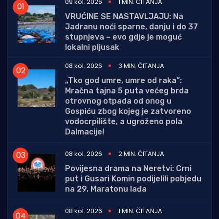
09 kol. 2026
1 MIN. ČITANJA
VRUĆINE SE NASTAVLJAJU: Na
Jadranu noći sparne, danju i do 37
stupnjeva – evo gdje je moguć
lokalni pljusak
08 kol. 2026
3 MIN. ČITANJA
„Tko god umre, umre od raka”:
Mračna tajna 5 puta većeg brda
otrovnog otpada od onog u
Gospiću zbog kojeg je zatvoreno
vodocrpilište, a ugroženo pola
Dalmacije!
08 kol. 2026
2 MIN. ČITANJA
Povijesna drama na Neretvi: Crni
put i Gusari Komin podijelili pobjedu
na 29. Maratonu lađa
08 kol. 2026
1 MIN. ČITANJA