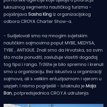
luksuznog segmenta nautičkog turizma -
pojašnjava
Sasha King
iz organizacijskog
odbora CROYA Charter Show-a.
- Sudjelovali smo na mnogim svjetskim
nautičkim sajmovima poput MYBE, MEDYSA,
TYBE , ANTIGUE. Znali smo da Hrvatska, sa svim
što može ponuditi, zaslužuje vlastiti događaj
tog tipa i ranga. Tržište je bilo spremno i krenuli
smo u organizaciju. Bez iskustva u organizaciji
sajmova, ali s velikim entuzijazmom i vjerom u
uspjeh. I nismo pogriješili - istaknula je
Maja
Ban
, potpredsjednica CRO.Y.A udruženja.