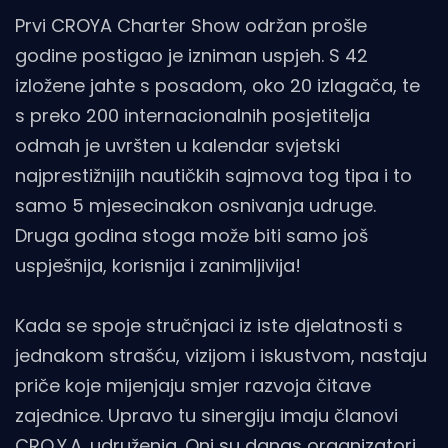
Prvi CROYA Charter Show održan prošle
godine postigao je izniman uspjeh. S 42
izložene jahte s posadom, oko 20 izlagača, te
s preko 200 internacionalnih posjetitelja
odmah je uvršten u kalendar svjetski
najprestižnijih nautičkih sajmova tog tipa i to
samo 5 mjesecinakon osnivanja udruge.
Druga godina stoga može biti samo još
uspješnija, korisnija i zanimljivija!
Kada se spoje stručnjaci iz iste djelatnosti s
jednakom strašću, vizijom i iskustvom, nastaju
priče koje mijenjaju smjer razvoja čitave
zajednice. Upravo tu sinergiju imaju članovi
CRO.Y.A. udruženja. Oni su danas organizatori