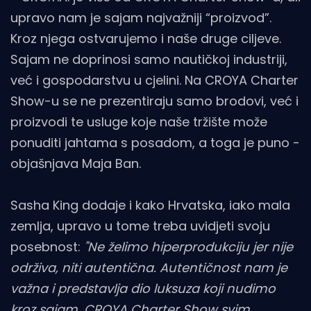
upravo nam je sajam najvažniji “proizvod”.
Kroz njega ostvarujemo i naše druge ciljeve.
Sajam ne doprinosi samo nautičkoj industriji,
već i gospodarstvu u cjelini. Na CROYA Charter
Show-u se ne prezentiraju samo brodovi, već i
proizvodi te usluge koje naše tržište može
ponuditi jahtama s posadom, a toga je puno -
objašnjava Maja Ban.
Sasha King dodaje i kako Hrvatska, iako mala
zemlja, upravo u tome treba uvidjeti svoju
posebnost:
"Ne želimo hiperprodukciju jer nije
održiva, niti autentična. Autentičnost nam je
važna i predstavlja dio luksuza koji nudimo
kroz sajam. CROYA Charter Show svim