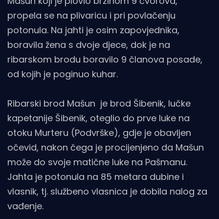
Mašun koji je plovio brzinom 9 čvorova,
propela se na plivaricu i pri povlačenju
potonula. Na jahti je osim zapovjednika,
boravila žena s dvoje djece, dok je na
ribarskom brodu boravilo 9 članova posade,
od kojih je poginuo kuhar.
Ribarski brod Mašun je brod Šibenik, lučke
kapetanije Šibenik, oteglio do prve luke na
otoku Murteru (Podvrške), gdje je obavljen
očevid, nakon čega je procijenjeno da Mašun
može do svoje matične luke na Pašmanu.
Jahta je potonula na 85 metara dubine i
vlasnik, tj. službeno vlasnica je dobila nalog za
vađenje.