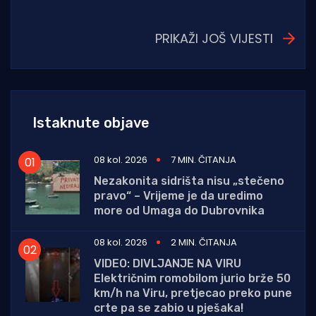
PRIKAŽI JOŠ VIJESTI
Istaknute objave
08 kol. 2026
7 MIN. ČITANJA
Nezakonita sidrišta nisu „stečeno
pravo“ – Vrijeme je da uredimo
more od Umaga do Dubrovnika
08 kol. 2026
2 MIN. ČITANJA
VIDEO: DIVLJANJE NA VIRU
Električnim romobilom jurio brže 50
km/h na Viru, pretjecao preko pune
crte pa se zabio u pješaka!