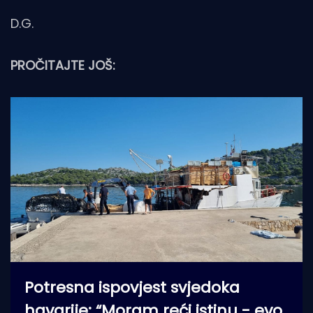
D.G.
PROČITAJTE JOŠ:
Potresna ispovjest svjedoka
havarije: “Moram reći istinu - evo