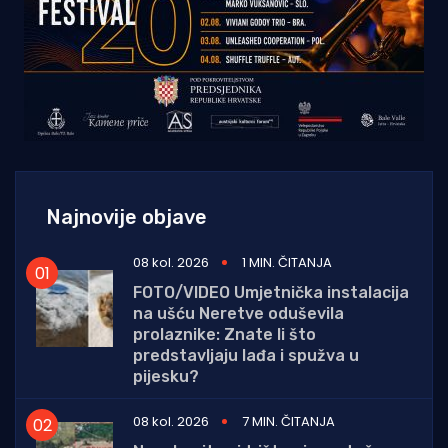
Najnovije objave
08 kol. 2026
1 MIN. ČITANJA
FOTO/VIDEO Umjetnička instalacija
na ušću Neretve oduševila
prolaznike: Znate li što
predstavljaju lađa i spužva u
pijesku?
08 kol. 2026
7 MIN. ČITANJA