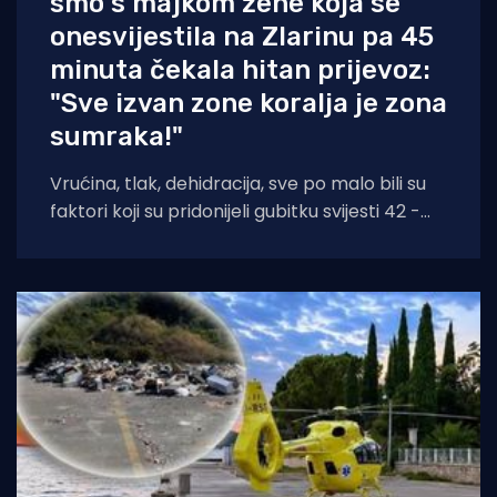
smo s majkom žene koja se
onesvijestila na Zlarinu pa 45
minuta čekala hitan prijevoz:
"Sve izvan zone koralja je zona
sumraka!"
Vrućina, tlak, dehidracija, sve po malo bili su
faktori koji su pridonijeli gubitku svijesti 42 -
godišnjakinje iz Zagreba koja je