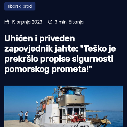
ribarski brod
Turizam i nautika
Pomorstvo
19 srpnja 2023
3 min. čitanja
Ribolov
Uhićen i priveden
Ekologija
zapovjednik jahte: "Teško je
Tradicija i kultura
prekršio propise sigurnosti
pomorskog prometa!"