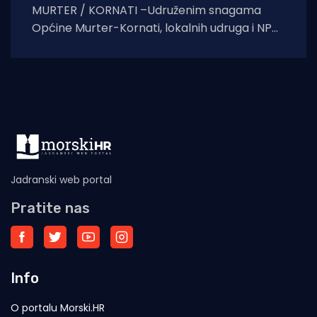
MURTER / KORNATI –Udruženim snagama
Općine Murter-Kornati, lokalnih udruga i NP
Kornati, napuštenim je životinjama osiguran
novi dom s adekvatnom
Jadranski web portal
Pratite nas
Info
O portalu Morski.HR