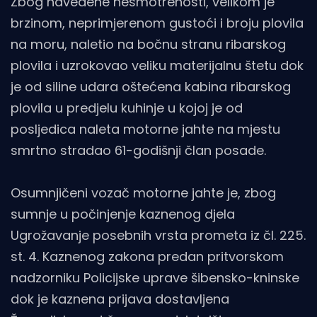
Zbog navedene nesmotrenosti, velikom je
brzinom, neprimjerenom gustoći i broju plovila
na moru, naletio na bočnu stranu ribarskog
plovila i uzrokovao veliku materijalnu štetu dok
je od siline udara oštećena kabina ribarskog
plovila u predjelu kuhinje u kojoj je od
posljedica naleta motorne jahte na mjestu
smrtno stradao 61-godišnji član posade.
Osumnjičeni vozač motorne jahte je, zbog
sumnje u počinjenje kaznenog djela
Ugrožavanje posebnih vrsta prometa iz čl. 225.
st. 4. Kaznenog zakona predan pritvorskom
nadzorniku Policijske uprave šibensko-kninske
dok je kaznena prijava dostavljena