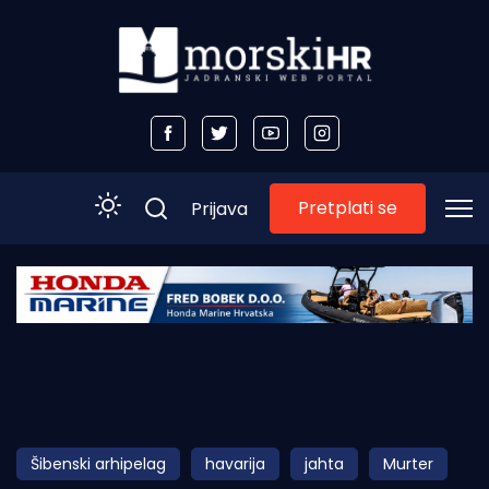
Pretplati se
Prijava
Početna
Morski plus
Morski TV
Obala
Šibenski arhipelag
havarija
jahta
Murter
Otoci