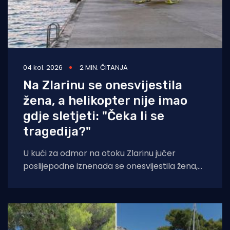
04 kol. 2026
2 MIN. ČITANJA
Na Zlarinu se onesvijestila
žena, a helikopter nije imao
gdje sletjeti: "Čeka li se
tragedija?"
U kući za odmor na otoku Zlarinu jučer
poslijepodne iznenada se onesvijestila žena,
nakon čega je medicinskim helikopterom
prevezena u