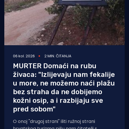
06 kol. 2026
2 MIN. ČITANJA
MURTER Domaći na rubu
živaca: "Izlijevaju nam fekalije
u more, ne možemo naći plažu
bez straha da ne dobijemo
kožni osip, a i razbijaju sve
pred sobom"
O onoj "drugoj strani" iliti ružnoj strani
hrvatskog turizma pišu nam čitatelji s