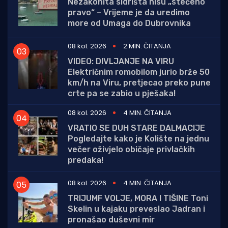
Nezakonita sidrišta nisu „stečeno
pravo“ – Vrijeme je da uredimo
more od Umaga do Dubrovnika
08 kol. 2026
2 MIN. ČITANJA
VIDEO: DIVLJANJE NA VIRU
Električnim romobilom jurio brže 50
km/h na Viru, pretjecao preko pune
crte pa se zabio u pješaka!
08 kol. 2026
4 MIN. ČITANJA
VRATIO SE DUH STARE DALMACIJE
Pogledajte kako je Kolište na jednu
večer oživjelo običaje privlačkih
predaka!
08 kol. 2026
4 MIN. ČITANJA
TRIJUMF VOLJE, MORA I TIŠINE Toni
Skelin u kajaku preveslao Jadran i
pronašao duševni mir