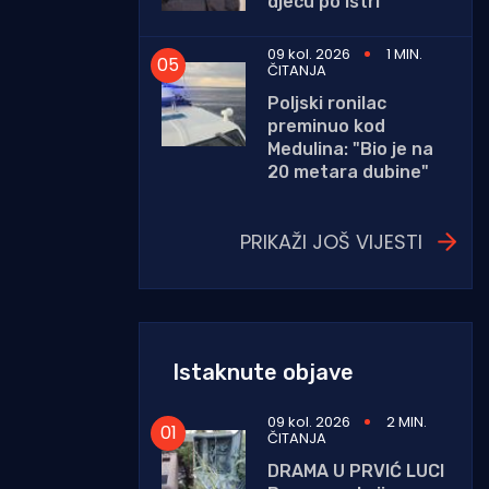
djecu po Istri
09 kol. 2026
1 MIN.
ČITANJA
Poljski ronilac
preminuo kod
Medulina: "Bio je na
20 metara dubine"
PRIKAŽI JOŠ VIJESTI
Istaknute objave
09 kol. 2026
2 MIN.
ČITANJA
DRAMA U PRVIĆ LUCI