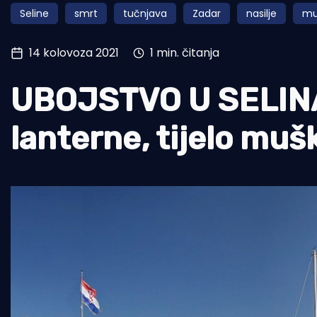
Seline
smrt
tučnjava
Zadar
nasilje
mu
Pomorstvo
Ribolov
14 kolovoza 2021
1 min. čitanja
Ekologija
UBOJSTVO U SELINA
Tradicija i kultura
lanterne, tijelo mu