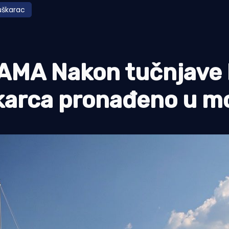
škarac
MA Nakon tučnjave 
škarca pronađeno u m