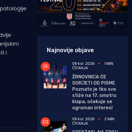
patologije
dvije
anijskim
Najnovije objave
i i
09 kol. 2026
1 MIN.
ČITANJA
ŽRNOVNICA ĆE
GORJETI OD PISME
Poznato je tko sve
stiže na 17. smotru
klapa, očekuje se
ogroman interes!
09 kol. 2026
2 MIN.
ČITANJA