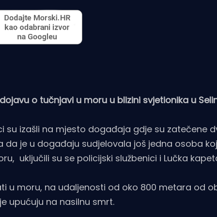
 dojavu o tučnjavi u moru u blizini svjetionika u Sel
ici su izašli na mjesto događaja gdje su zatečene d
 da je u događaju sudjelovala još jedna osoba koj
uključili su se policijski službenici i Lučka kapeta
i u moru, na udaljenosti od oko 800 metara od ob
e upućuju na nasilnu smrt.