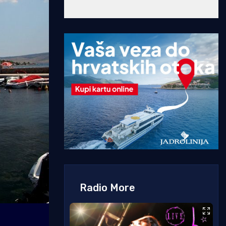
Radio More