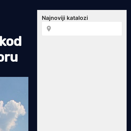
kod
oru