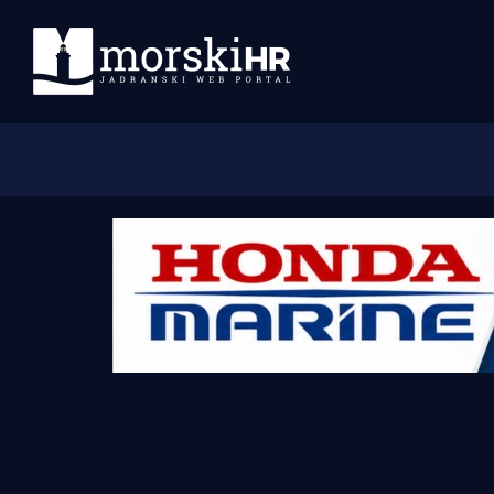
Početna
Morski plus
Morski TV
Obala
Otoci
Turizam i nautika