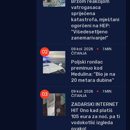
Brzom reakcijom
vatrogasaca
spriječena
katastrofa, mještani
ogorčeni na HEP:
"Višedesetljeno
zanemarivanje!"
09 kol. 2026
1 MIN.
ČITANJA
Poljski ronilac
preminuo kod
Medulina: "Bio je na
20 metara dubine"
09 kol. 2026
1 MIN.
ČITANJA
ZADARSKI INTERNET
HIT Ono kad platiš
105 eura za noć, pa ti
vodokotlić izgleda
ovako!