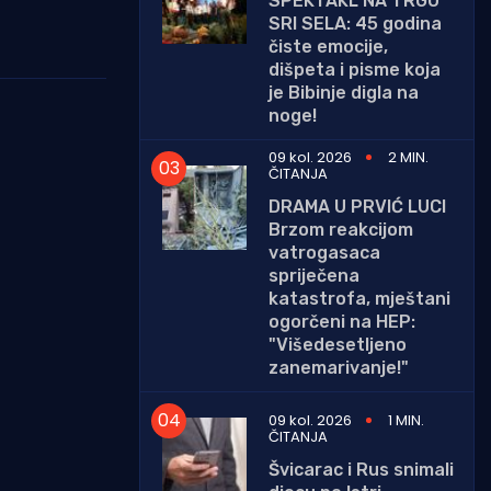
SPEKTAKL NA TRGU
SRI SELA: 45 godina
čiste emocije,
dišpeta i pisme koja
je Bibinje digla na
noge!
09 kol. 2026
2 MIN.
ČITANJA
DRAMA U PRVIĆ LUCI
Brzom reakcijom
vatrogasaca
spriječena
katastrofa, mještani
ogorčeni na HEP:
"Višedesetljeno
zanemarivanje!"
09 kol. 2026
1 MIN.
ČITANJA
Švicarac i Rus snimali