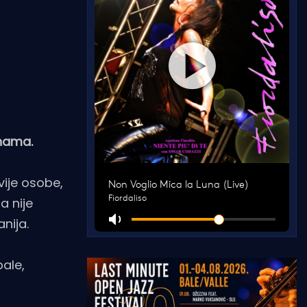
inama.
vije osobe,
a nije
nija.
ale,