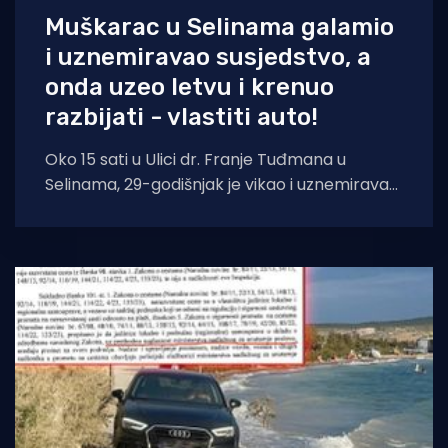
Muškarac u Selinama galamio
i uznemiravao susjedstvo, a
onda uzeo letvu i krenuo
razbijati - vlastiti auto!
Oko 15 sati u Ulici dr. Franje Tuđmana u
Selinama, 29-godišnjak je vikao i uznemiravao
susjede, da bi potom