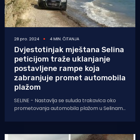
28 pro. 2024
4 MIN. ČITANJA
Dvjestotinjak mještana Selina
peticijom traže uklanjanje
postavljene rampe koja
zabranjuje promet automobila
plažom
SELINE - Nastavlja se suluda trakavica oko
prometovanja automobila plažom u Selinama
u Podvelebitskom kanalu. Nakon što je jedna
grupa građana