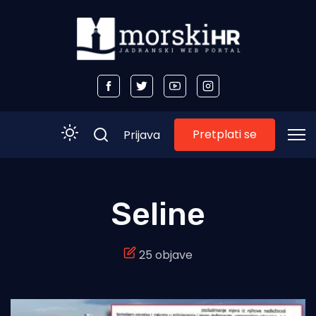
Pretplati se
Prijava
Početna
Seline
Morski plus
25 objave
Morski TV
Obala
Otoci