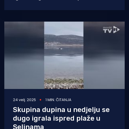
Policijska uprava zadarska pokrenula je
koordinaciju s lokalnim vlastima
24 velj. 2025
1 MIN. ČITANJA
Skupina dupina u nedjelju se
dugo igrala ispred plaže u
Selinama