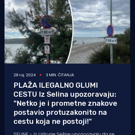
28 ruj. 2024
3 MIN. ČITANJA
PLAŽA ILEGALNO GLUMI
CESTU Iz Selina upozoravaju:
"Netko je i prometne znakove
postavio protuzakonito na
cestu koja ne postoji!"
SELINE - Iz Udruge Seline upozoravaju da se