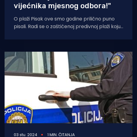
vijećnika mjesnog odbora!"
O plaži Pisak ove smo godine prilično puno
pisali. Radi se o zaštićenoj predivnoj plaži koju
svakodnevno devastiraju automobili pa
03 stu. 2024
1 MIN. ČITANJA