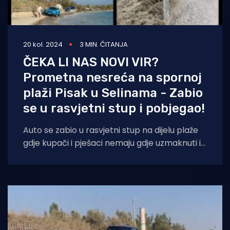
20 kol. 2024
3 MIN. ČITANJA
ČEKA LI NAS NOVI VIR?
Prometna nesreća na spornoj
plaži Pisak u Selinama - Zabio
se u rasvjetni stup i pobjegao!
Auto se zabio u rasvjetni stup na dijelu plaže
gdje kupači i pješaci nemaju gdje uzmaknuti i
za malo je