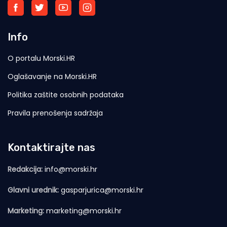
Info
O portalu Morski.HR
Oglašavanje na Morski.HR
Politika zaštite osobnih podataka
Pravila prenošenja sadržaja
Kontaktirajte nas
Redakcija:
info@morski.hr
Glavni urednik:
gasparjurica@morski.hr
Marketing:
marketing@morski.hr