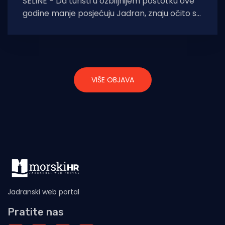
SELINE - Da turisti u ozbiljnijem postotku ove
godine manje posjećuju Jadran, znaju očito svi
osim resornog ministarstva koje i dalje
VIŠE OBJAVA
Jadranski web portal
Pratite nas