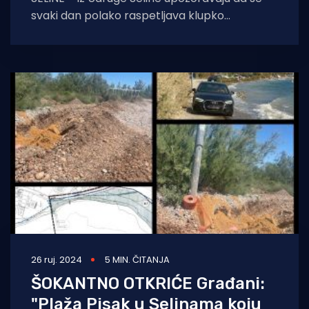
svaki dan polako raspetljava klupko
protuzakonitih radnji djelatnika općine
Starigrad. Tako tvrde kako
26 ruj. 2024
5 MIN. ČITANJA
ŠOKANTNO OTKRIĆE Građani:
"Plaža Pisak u Selinama koju