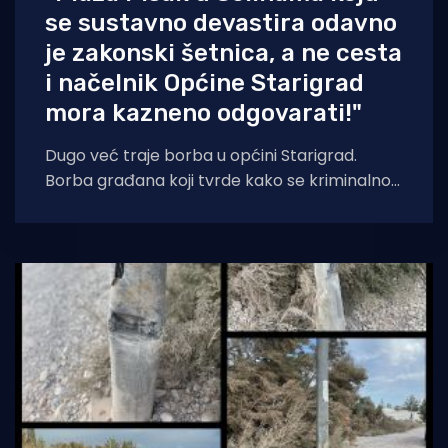
se sustavno devastira odavno
je zakonski šetnica, a ne cesta
i načelnik Općine Starigrad
mora kazneno odgovarati!"
Dugo već traje borba u općini Starigrad.
Borba građana koji tvrde kako se kriminalno
devastira zaštićena i vrlo lijepa plaža