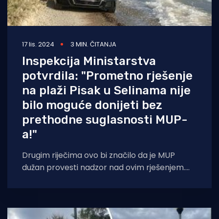
17 lis. 2024
3 MIN. ČITANJA
Inspekcija Ministarstva
potvrdila: "Prometno rješenje
na plaži Pisak u Selinama nije
bilo moguće donijeti bez
prethodne suglasnosti MUP-
a!"
Drugim riječima ovo bi značilo da je MUP
dužan provesti nadzor nad ovim rješenjem.
Građani okupljeni u namjeri da sačuvaju