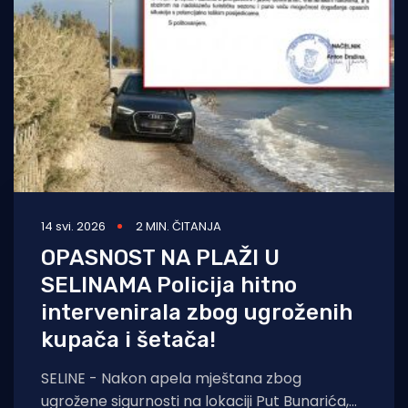
Turizam i nautika
Pomorstvo
Ribolov
Ekologija
Tradicija i kultura
14 svi. 2026
2 MIN. ČITANJA
OPASNOST NA PLAŽI U
SELINAMA Policija hitno
intervenirala zbog ugroženih
kupača i šetača!
SELINE - Nakon apela mještana zbog
ugrožene sigurnosti na lokaciji Put Bunarića,