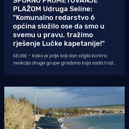
SPORNO PROMETOVANJE
PLAŽOM Udruga Seline:
"Komunalno redarstvo 6
općina složilo ose da smo u
svemu u pravu, tražimo
rješenje Lučke kapetanije!"
SELINE - Kako je prije koji dan stigla kontra
reakcija druge grupe građana koja sada traži
skidanje postavljene rampe, udruga "