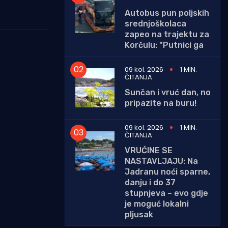
Autobus pun poljskih
srednjoškolaca
zapeo na trajektu za
Korčulu: "Putnici ga
09 kol. 2026
1 MIN.
ČITANJA
Sunčan i vruć dan, no
pripazite na buru!
09 kol. 2026
1 MIN.
ČITANJA
VRUĆINE SE
NASTAVLJAJU: Na
Jadranu noći sparne,
danju i do 37
stupnjeva – evo gdje
je moguć lokalni
pljusak