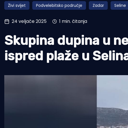
Živi svijet
Podvelebitsko područje
Zadar
Seline
Pomorstvo
Ribolov
24 veljače 2025
1 min. čitanja
Ekologija
Skupina dupina u ned
Tradicija i kultura
ispred plaže u Seli