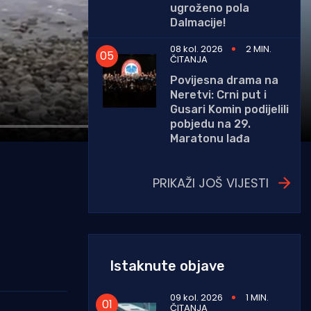
ugroženo pola
Dalmacije!
08 kol. 2026
2 MIN.
ČITANJA
Povijesna drama na
Neretvi: Crni put i
Gusari Komin podijelili
pobjedu na 29.
Maratonu lađa
PRIKAŽI JOŠ VIJESTI
Istaknute objave
09 kol. 2026
1 MIN.
ČITANJA