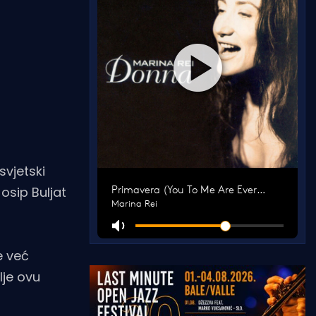
svjetski
Josip Buljat
e već
lje ovu