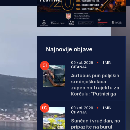
Najnovije objave
09 kol. 2026
1 MIN.
ČITANJA
Autobus pun poljskih
srednjoškolaca
zapeo na trajektu za
Korčulu: "Putnici ga
09 kol. 2026
1 MIN.
ČITANJA
Sunčan i vruć dan, no
pripazite na buru!