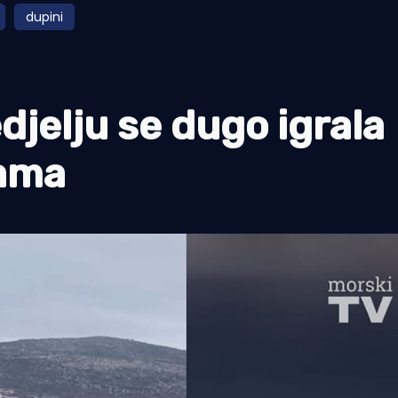
dupini
jelju se dugo igrala
nama