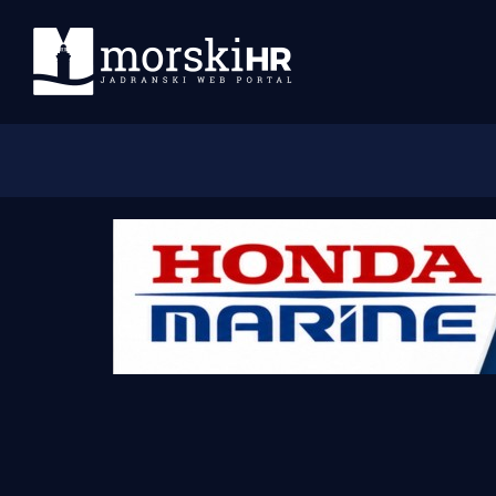
Početna
Morski plus
Morski TV
Obala
Otoci
Turizam i nautika