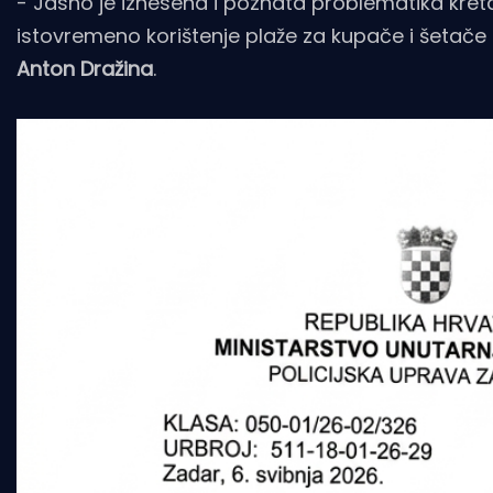
- Jasno je iznesena i poznata problematika kret
istovremeno korištenje plaže za kupače i šetače 
Anton Dražina
.