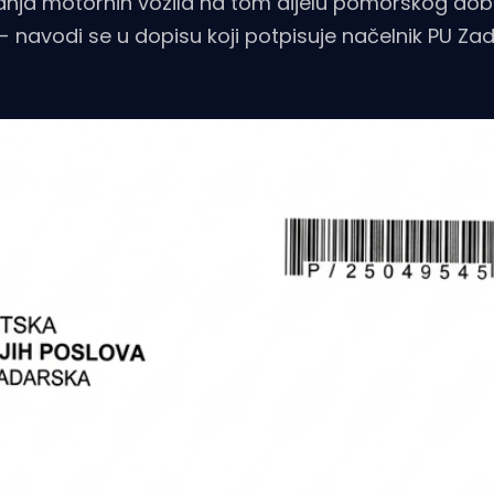
anja motornih vozila na tom dijelu pomorskog dob
- navodi se u dopisu koji potpisuje načelnik PU Za