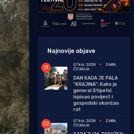
Najnovije objave
07 kol. 2026
3 MIN.
ČITANJA
DAN KADA JE PALA
"KRAJINA": Kako je
general Stipetić
ispisao povijest i
gospodski okončao
rat
07 kol. 2026
2 MIN.
ČITANJA