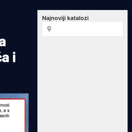
a
a i