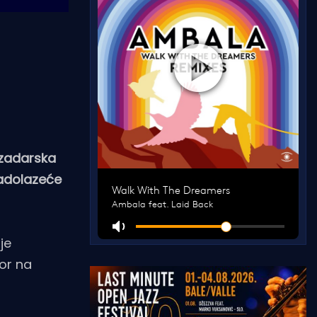
 zadarska
nadolazeće
je
or na