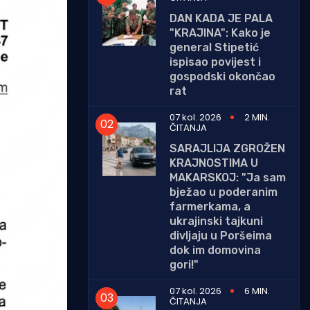
DAN KADA JE PALA
"KRAJINA": Kako je
general Stipetić
ispisao povijest i
gospodski okončao
rat
07 kol. 2026
2 MIN.
ČITANJA
SARAJLIJA ZGROŽEN
KRAJNOSTIMA U
MAKARSKOJ: "Ja sam
bježao u poderanim
farmerkama, a
ukrajinski tajkuni
divljaju u Poršeima
dok im domovina
gori!"
07 kol. 2026
6 MIN.
ČITANJA