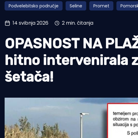
Podvelebitsko područje
Seline
Promet
Pomorsk
Pomorstvo
Ribolov
14 svibnja 2026
2 min. čitanja
Ekologija
OPASNOST NA PLAŽI
Tradicija i kultura
hitno intervenirala
šetača!