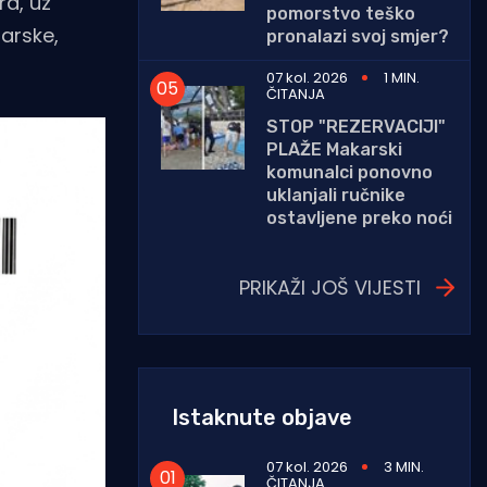
ra, uz
pomorstvo teško
darske,
pronalazi svoj smjer?
07 kol. 2026
1 MIN.
ČITANJA
STOP "REZERVACIJI"
PLAŽE Makarski
komunalci ponovno
uklanjali ručnike
ostavljene preko noći
PRIKAŽI JOŠ VIJESTI
Istaknute objave
07 kol. 2026
3 MIN.
ČITANJA