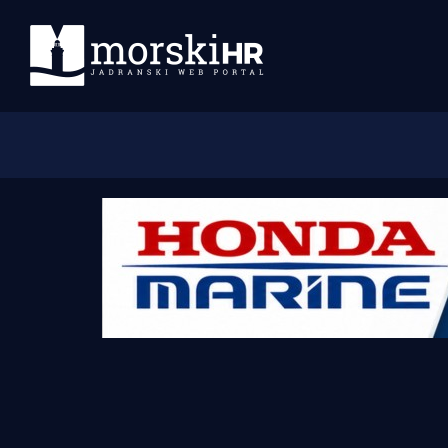
Početna
Morski plus
Morski TV
Obala
Otoci
Turizam i nautika