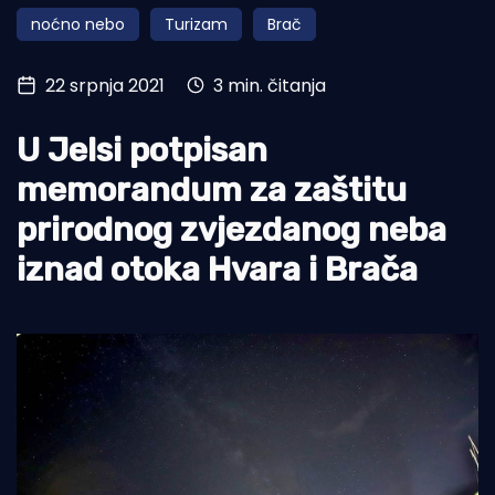
noćno nebo
Turizam
Brač
Turizam i nautika
Pomorstvo
22 srpnja 2021
3 min. čitanja
Ribolov
U Jelsi potpisan
Ekologija
memorandum za zaštitu
Tradicija i kultura
prirodnog zvjezdanog neba
iznad otoka Hvara i Brača