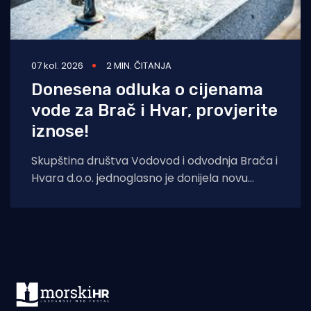
07 kol. 2026
2 MIN. ČITANJA
Donesena odluka o cijenama
vode za Brač i Hvar, provjerite
iznose!
Skupština društva Vodovod i odvodnja Brača i
Hvara d.o.o. jednoglasno je donijela novu
Odluku o cijeni vodnih usluga