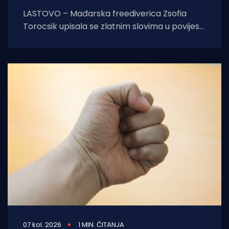
LASTOVO – Mađarska freediverica Zsofia
Torocsik upisala se zlatnim slovima u povijest
ronjenja na dah. Na prestižnom natjecanju
AIDA Lastovo Super
07 kol. 2026
1 MIN. ČITANJA