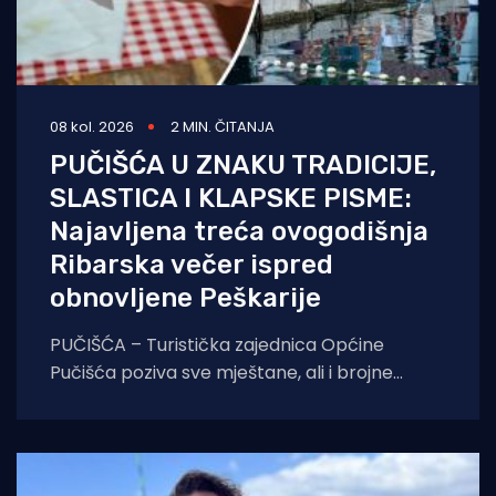
08 kol. 2026
2 MIN. ČITANJA
PUČIŠĆA U ZNAKU TRADICIJE,
SLASTICA I KLAPSKE PISME:
Najavljena treća ovogodišnja
Ribarska večer ispred
obnovljene Peškarije
PUČIŠĆA – Turistička zajednica Općine
Pučišća poziva sve mještane, ali i brojne
goste koji borave na otoku Braču, na treću
ovogodišnju