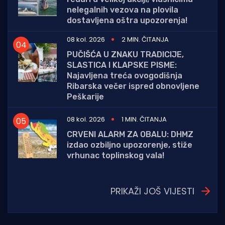
nelegalnih vezova na plovila
dostavljena oštra upozorenja!
08 kol. 2026
2 MIN. ČITANJA
PUČIŠĆA U ZNAKU TRADICIJE,
SLASTICA I KLAPSKE PISME:
Najavljena treća ovogodišnja
Ribarska večer ispred obnovljene
Peškarije
08 kol. 2026
1 MIN. ČITANJA
CRVENI ALARM ZA OBALU: DHMZ
izdao ozbiljno upozorenje, stiže
vrhunac toplinskog vala!
PRIKAŽI JOŠ VIJESTI