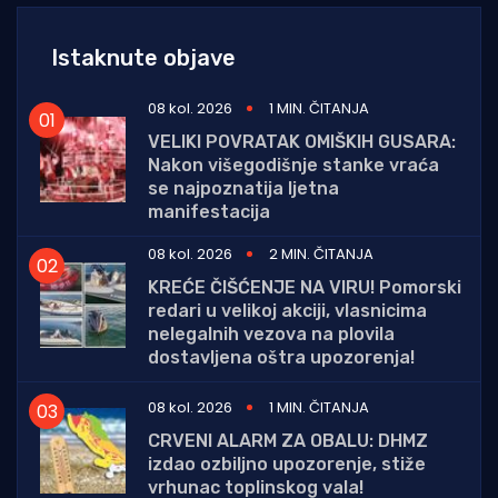
Istaknute objave
08 kol. 2026
1 MIN. ČITANJA
VELIKI POVRATAK OMIŠKIH GUSARA:
Nakon višegodišnje stanke vraća
se najpoznatija ljetna
manifestacija
08 kol. 2026
2 MIN. ČITANJA
KREĆE ČIŠĆENJE NA VIRU! Pomorski
redari u velikoj akciji, vlasnicima
nelegalnih vezova na plovila
dostavljena oštra upozorenja!
08 kol. 2026
1 MIN. ČITANJA
CRVENI ALARM ZA OBALU: DHMZ
izdao ozbiljno upozorenje, stiže
vrhunac toplinskog vala!