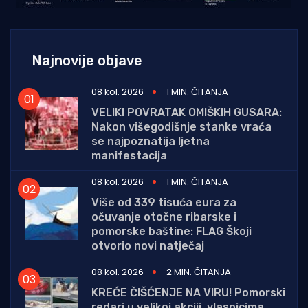
Najnovije objave
08 kol. 2026
1 MIN. ČITANJA
VELIKI POVRATAK OMIŠKIH GUSARA:
Nakon višegodišnje stanke vraća
se najpoznatija ljetna
manifestacija
08 kol. 2026
1 MIN. ČITANJA
Više od 339 tisuća eura za
očuvanje otočne ribarske i
pomorske baštine: FLAG Škoji
otvorio novi natječaj
08 kol. 2026
2 MIN. ČITANJA
KREĆE ČIŠĆENJE NA VIRU! Pomorski
redari u velikoj akciji, vlasnicima