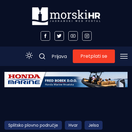
Pretplati se
Prijava
Početna
Morski plus
Morski TV
Obala
Splitsko plovno područje
Hvar
Jelsa
Otoci