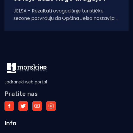
JELSA - Rezultati ovogodišnje turističke
sezone potvrđuju da Općina Jelsa nastavlja u
pozitivnom smjeru. Do 1. kolovoza ostvarili
smo 255.585
Jadranski web portal
Pratite nas
Info