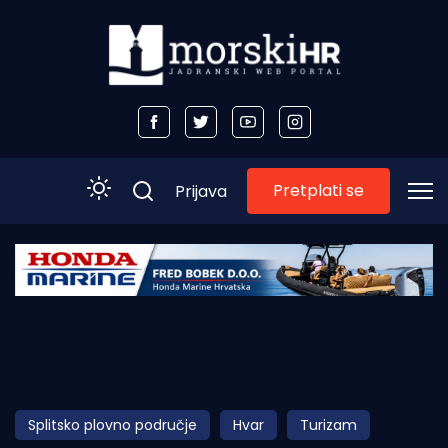
Pretplati se
Prijava
Početna
Morski plus
Morski TV
Obala
Splitsko plovno područje
Hvar
Turizam
Otoci