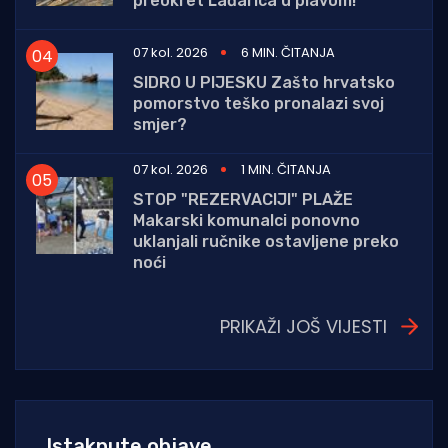
preokret Lađarica u plavom!
07 kol. 2026
6 MIN. ČITANJA
SIDRO U PIJESKU Zašto hrvatsko
pomorstvo teško pronalazi svoj
smjer?
07 kol. 2026
1 MIN. ČITANJA
STOP "REZERVACIJI" PLAŽE
Makarski komunalci ponovno
uklanjali ručnike ostavljene preko
noći
PRIKAŽI JOŠ VIJESTI
Istaknute objave