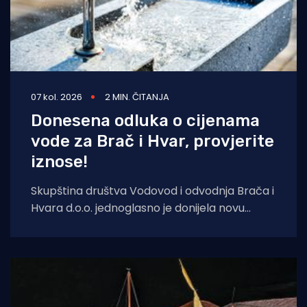
07 kol. 2026
2 MIN. ČITANJA
Donesena odluka o cijenama
vode za Brač i Hvar, provjerite
iznose!
Skupština društva Vodovod i odvodnja Brača i
Hvara d.o.o. jednoglasno je donijela novu
Odluku o cijeni vodnih usluga