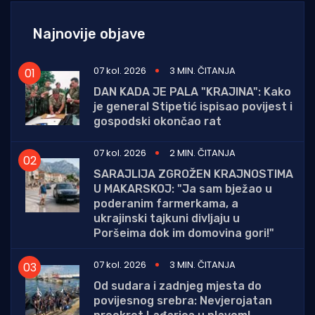
Najnovije objave
07 kol. 2026
3 MIN. ČITANJA
DAN KADA JE PALA "KRAJINA": Kako
je general Stipetić ispisao povijest i
gospodski okončao rat
07 kol. 2026
2 MIN. ČITANJA
SARAJLIJA ZGROŽEN KRAJNOSTIMA
U MAKARSKOJ: "Ja sam bježao u
poderanim farmerkama, a
ukrajinski tajkuni divljaju u
Poršeima dok im domovina gori!"
07 kol. 2026
3 MIN. ČITANJA
Od sudara i zadnjeg mjesta do
povijesnog srebra: Nevjerojatan