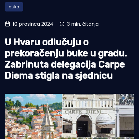
buka
Turizam i nautika
Pomorstvo
10 prosinca 2024
3 min. čitanja
Ribolov
U Hvaru odlučuju o
Ekologija
prekoračenju buke u gradu.
Tradicija i kultura
Zabrinuta delegacija Carpe
Diema stigla na sjednicu