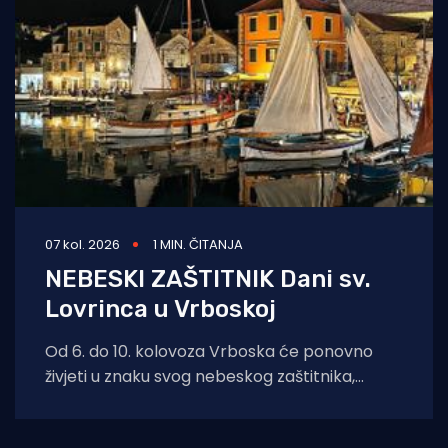
07 kol. 2026
1 MIN. ČITANJA
NEBESKI ZAŠTITNIK Dani sv.
Lovrinca u Vrboskoj
Od 6. do 10. kolovoza Vrboska će ponovno
živjeti u znaku svog nebeskog zaštitnika,
svetog Lovre. Dani sv. Lovre donose