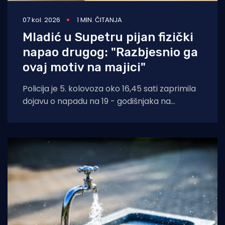
07 kol. 2026
1 MIN. ČITANJA
Mladić u Supetru pijan fizički
napao drugog: "Razbjesnio ga
ovaj motiv na majici"
Policija je 5. kolovoza oko 16,45 sati zaprimila
dojavu o napadu na 19 - godišnjaka na
području Supetra. Prema do