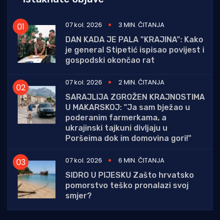
07 kol. 2026
3 MIN. ČITANJA
DAN KADA JE PALA "KRAJINA": Kako
je general Stipetić ispisao povijest i
gospodski okončao rat
07 kol. 2026
2 MIN. ČITANJA
SARAJLIJA ZGROŽEN KRAJNOSTIMA
U MAKARSKOJ: "Ja sam bježao u
poderanim farmerkama, a
ukrajinski tajkuni divljaju u
Poršeima dok im domovina gori!"
07 kol. 2026
6 MIN. ČITANJA
SIDRO U PIJESKU Zašto hrvatsko
pomorstvo teško pronalazi svoj
smjer?