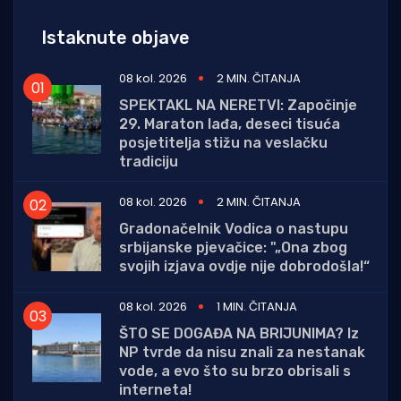
Istaknute objave
08 kol. 2026
2 MIN. ČITANJA
SPEKTAKL NA NERETVI: Započinje
29. Maraton lađa, deseci tisuća
posjetitelja stižu na veslačku
tradiciju
08 kol. 2026
2 MIN. ČITANJA
Gradonačelnik Vodica o nastupu
srbijanske pjevačice: "„Ona zbog
svojih izjava ovdje nije dobrodošla!“
08 kol. 2026
1 MIN. ČITANJA
ŠTO SE DOGAĐA NA BRIJUNIMA? Iz
NP tvrde da nisu znali za nestanak
vode, a evo što su brzo obrisali s
interneta!