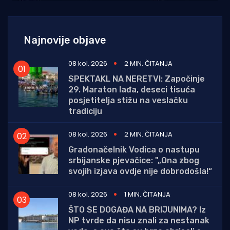
Najnovije objave
08 kol. 2026
2 MIN. ČITANJA
SPEKTAKL NA NERETVI: Započinje
29. Maraton lađa, deseci tisuća
posjetitelja stižu na veslačku
tradiciju
08 kol. 2026
2 MIN. ČITANJA
Gradonačelnik Vodica o nastupu
srbijanske pjevačice: "„Ona zbog
svojih izjava ovdje nije dobrodošla!“
08 kol. 2026
1 MIN. ČITANJA
ŠTO SE DOGAĐA NA BRIJUNIMA? Iz
NP tvrde da nisu znali za nestanak