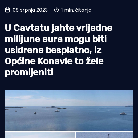
08 srpnja 2023
1 min. čitanja
Turizam i nautika
Pomorstvo
U Cavtatu jahte vrijedne
Ribolov
milijune eura mogu biti
usidrene besplatno, iz
Ekologija
Općine Konavle to žele
Tradicija i kultura
promijeniti