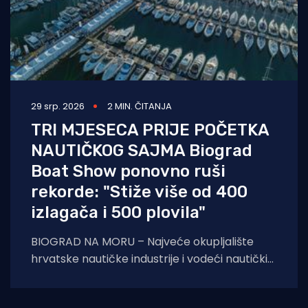
29 srp. 2026
2 MIN. ČITANJA
TRI MJESECA PRIJE POČETKA
NAUTIČKOG SAJMA Biograd
Boat Show ponovno ruši
rekorde: "Stiže više od 400
izlagača i 500 plovila"
BIOGRAD NA MORU – Najveće okupljalište
hrvatske nautičke industrije i vodeći nautički
sajam u regiji, Biograd Boat Show, sprema se
za