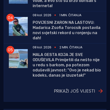
vode, a evo što su brzo obrisali s
interneta!
08 kol. 2026
1 MIN. ČITANJA
POVIJESNI ZARON NA LASTOVU:
Mađarica Zsofia Torocsik postavila
novi svjetski rekord u ronjenju na
dah!
08 kol. 2026
2 MIN. ČITANJA
MALA GESTA KOJA JE SVE
ODUŠEVILA Primijetili da nešto nije
u redu s barkom, pa potezom
oduševili javnost: "Ovo je nekad bio
kodeks, danas je izuzetak!"
PRIKAŽI JOŠ VIJESTI