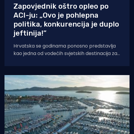
Zapovjednik oštro opleo po
ACI-ju: „Ovo je pohlepna
politika, konkurencija je duplo
jeftinija!”
Hrvatska se godinama ponosno predstavlja
kao jedna od vodećih svjetskih destinacija za
nautički turizam. Međutim, sve glasnija
šaputanja po palubama