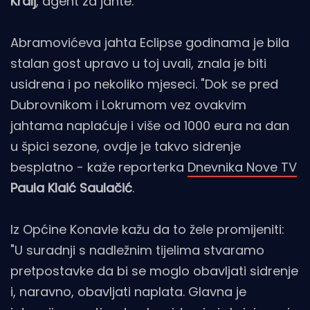
Kralj
, agent za jahte.
Abramovićeva jahta Eclipse godinama je bila
stalan gost upravo u toj uvali, znala je biti
usidrena i po nekoliko mjeseci. "Dok se pred
Dubrovnikom i Lokrumom vez ovakvim
jahtama naplaćuje i više od 1000 eura na dan
u špici sezone, ovdje je takvo sidrenje
besplatno - kaže reporterka
Dnevnika Nove TV
Paula Klaić Saulačić
.
Iz Općine Konavle kažu da to žele promijeniti:
"U suradnji s nadležnim tijelima stvaramo
pretpostavke da bi se moglo obavljati sidrenje
i, naravno, obavljati naplata. Glavna je