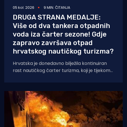
05 kol. 2026
9 MIN. ČITANJA
DRUGA STRANA MEDALJE:
Više od dva tankera otpadnih
voda iza čarter sezone! Gdje
zapravo završava otpad
hrvatskog nautičkog turizma?
Hrvatska je donedavno bilježila kontinuiran
rast nautičkog čarter turizma, koji je tijekom
2025. godine (siječanj–studeni) prema
podacima Ministarstva pomorstva,