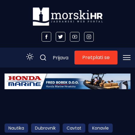
Pretplati se
Prijava
Početna
Morski plus
Morski TV
Obala
Nautika
Dubrovnik
Cavtat
Konavle
Otoci