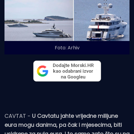
Foto: Arhiv
CAVTAT -
U Cavtatu jahte vrijedne milijune
eura mogu danima, pa čak i mjesecima, biti
usidrene za nula eura, i to samo zato što su na