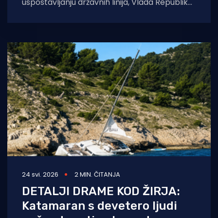
uspostavljanju državnih linija, Vlada Republike
Hrvatske omogućila je pokretanje novih
brzobrodskih linija koje će prometovati
24 svi. 2026
2 MIN. ČITANJA
DETALJI DRAME KOD ŽIRJA:
Katamaran s devetero ljudi