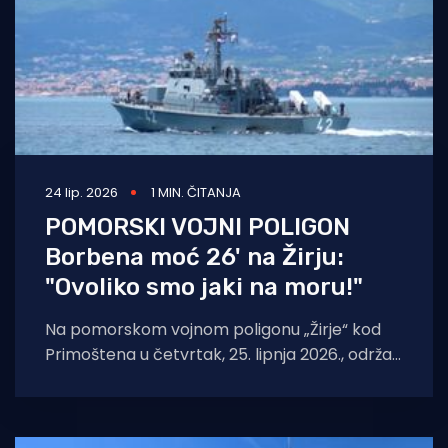
24 lip. 2026
1 MIN. ČITANJA
POMORSKI VOJNI POLIGON
Borbena moć 26' na Žirju:
"Ovoliko smo jaki na moru!"
Na pomorskom vojnom poligonu „Žirje“ kod
Primoštena u četvrtak, 25. lipnja 2026., održat
će se mornarički dio vježbe u sklopu