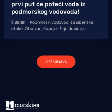
prvi put će poteći voda iz
podmorskog vodovoda!
ŠIBENIK - Podmorski vodovod za šibenske
otoke Obonjan, Kaprije i Žirje dobio je
uporabnu dozvolu i ovih dana će biti pušten
VIŠE OBJAVA