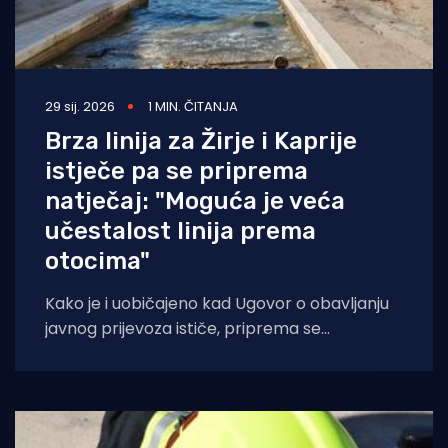
29 sij. 2026
1 MIN. ČITANJA
Brza linija za Žirje i Kaprije
istječe pa se priprema
natječaj: "Moguća je veća
učestalost linija prema
otocima"
Kako je i uobičajeno kad Ugovor o obavljanju
javnog prijevoza ističe, priprema se
dokumentacija uz koju će se izabrati novi