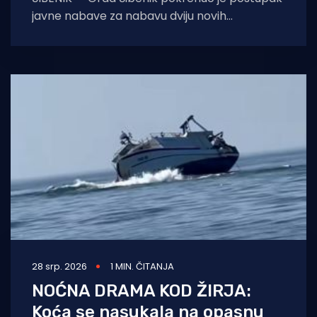
javne nabave za nabavu dviju novih
vatrogasnih cisterni namijenjenih
Dobrovoljnom vatrogasnom društvu Zlarin i
28 srp. 2026
1 MIN. ČITANJA
NOĆNA DRAMA KOD ŽIRJA:
Koća se nasukala na opasnu