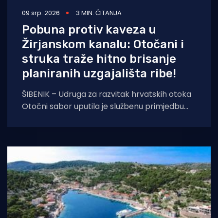
09 srp. 2026
3 MIN. ČITANJA
Pobuna protiv kaveza u
Žirjanskom kanalu: Otočani i
struka traže hitno brisanje
planiranih uzgajališta ribe!
ŠIBENIK – Udruga za razvitak hrvatskih otoka
Otočni sabor uputila je službenu primjedbu
Šibensko-kninskoj županiji, izražavajući oštar
prosvjed i zahtijevajući