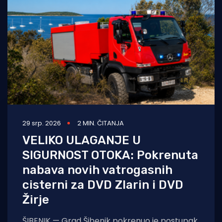
Turizam i nautika
Pomorstvo
Ribolov
Ekologija
Tradicija i kultura
29 srp. 2026
2 MIN. ČITANJA
VELIKO ULAGANJE U
SIGURNOST OTOKA: Pokrenuta
nabava novih vatrogasnih
cisterni za DVD Zlarin i DVD
Žirje
ŠIBENIK — Grad Šibenik pokrenuo je postupak