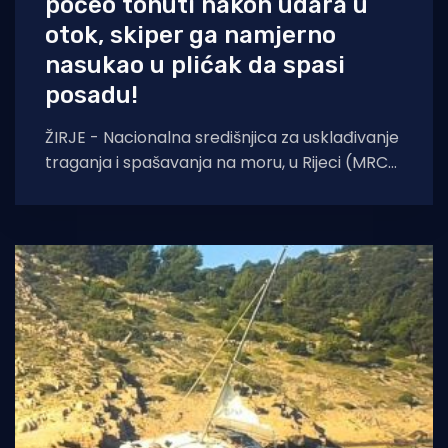
počeo tonuti nakon udara u
otok, skiper ga namjerno
nasukao u plićak da spasi
posadu!
ŽIRJE - Nacionalna središnjica za usklađivanje
traganja i spašavanja na moru, u Rijeci (MRCC
Rijeka), zaprimila je u subotu, 23. svibnja