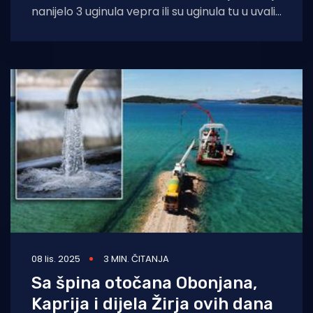
nanijelo 3 uginula vepra ili su uginula tu u uvali,
teško
08 lis. 2025
3 MIN. ČITANJA
Sa špina otočana Obonjana,
Kaprija i dijela Žirja ovih dana