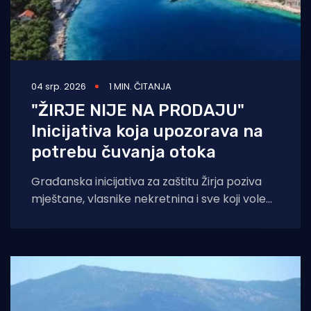
04 srp. 2026
1 MIN. ČITANJA
"ŽIRJE NIJE NA PRODAJU"
Inicijativa koja upozorava na
potrebu čuvanja otoka
Građanska inicijativa za zaštitu Žirja poziva
mještane, vlasnike nekretnina i sve koji vole
otok da potpišu peticiju i uključe se