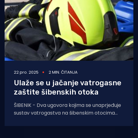
22 pro. 2025
2 MIN. ČITANJA
Ulaže se u jačanje vatrogasne
zaštite šibenskih otoka
ŠIBENIK - Dva ugovora kojima se unaprjeđuje
sustav vatrogastva na šibenskim otocima
potpisana su proteklog tjedna u Uredu
gradonačelnika Grada Šibenika.