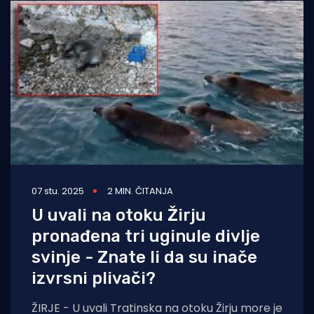
07 stu. 2025
2 MIN. ČITANJA
U uvali na otoku Žirju
pronađena tri uginule divlje
svinje - Znate li da su inače
izvrsni plivači?
ŽIRJE - U uvali Tratinska na otoku Žirju more je