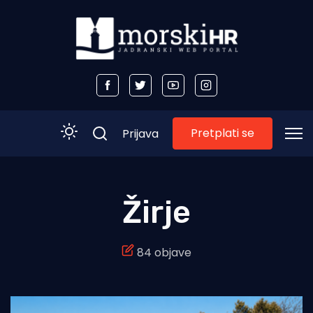
Pretplati se
Prijava
Početna
Žirje
Morski plus
84 objave
Morski TV
Obala
Otoci