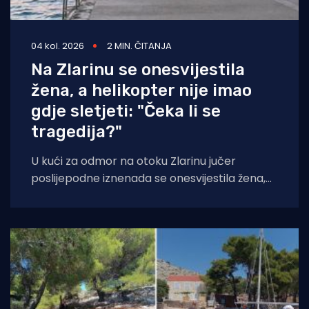
04 kol. 2026
2 MIN. ČITANJA
Na Zlarinu se onesvijestila
žena, a helikopter nije imao
gdje sletjeti: "Čeka li se
tragedija?"
U kući za odmor na otoku Zlarinu jučer
poslijepodne iznenada se onesvijestila žena,
nakon čega je medicinskim helikopterom
prevezena u