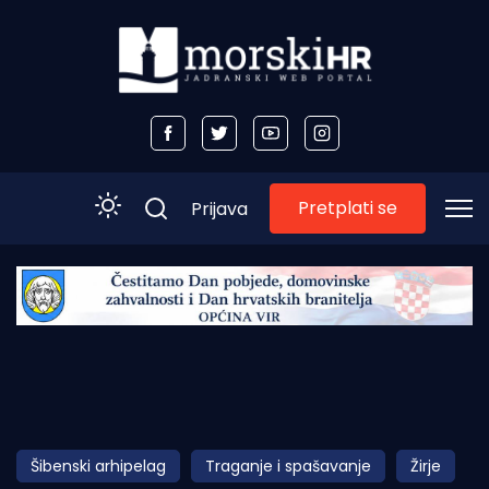
Pretplati se
Prijava
Početna
Morski plus
Morski TV
Obala
Šibenski arhipelag
Traganje i spašavanje
Žirje
Otoci