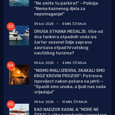
"Ne smite tu parkirat" - Policija:
"Nema kaznenog djela za
nepomaganje!"
05 kol. 2026
9 MIN. ČITANJA
DRUGA STRANA MEDALJE: Više od
dva tankera otpadnih voda iza
čarter sezone! Gdje zapravo
završava otpad hrvatskog
nautičkog turizma?
05 kol. 2026
4 MIN. ČITANJA
"NISMO IMALI IZBORA, SKAKALI SMO
KROZ KROVNI PROZOR": Potresna
ispovijest nakon požara na jahti —
"Spasili smo unuka, a ljudi nas sada
vrijeđaju!"
05 kol. 2026
10 MIN. ČITANJA
KAD NADZOR KASNI, A "MORE NE
ČEKA": Lučke kapetanije i ispostave