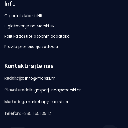
Info
O portalu Morski.HR
Oglašavanje na Morski.HR
Politika zaštite osobnih podataka
Pravila prenošenja sadržaja
Kontaktirajte nas
Redakcija:
info@morski.hr
Glavni urednik:
gasparjurica@morski.hr
Marketing:
marketing@morski.hr
Telefon:
+385 1 551 35 12