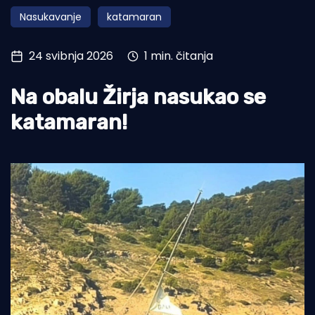
Nasukavanje
katamaran
Turizam i nautika
Pomorstvo
24 svibnja 2026
1 min. čitanja
Ribolov
Na obalu Žirja nasukao se
Ekologija
katamaran!
Tradicija i kultura