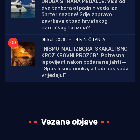
DRUGA STRANA MEDALJE: Više od
dva tankera otpadnih voda iza
čarter sezone! Gdje zapravo
završava otpad hrvatskog
nautičkog turizma?
05 kol. 2026
4 MIN. ČITANJA
"NISMO IMALI IZBORA, SKAKALI SMO
KROZ KROVNI PROZOR": Potresna
ispovijest nakon požara na jahti —
"Spasili smo unuka, a ljudi nas sada
vrijeđaju!"
Vezane objave