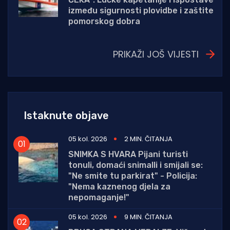
između sigurnosti plovidbe i zaštite
pomorskog dobra
PRIKAŽI JOŠ VIJESTI
Istaknute objave
05 kol. 2026
2 MIN. ČITANJA
SNIMKA S HVARA Pijani turisti
tonuli, domaći snimalli i smijali se:
"Ne smite tu parkirat" - Policija:
"Nema kaznenog djela za
nepomaganje!"
05 kol. 2026
9 MIN. ČITANJA