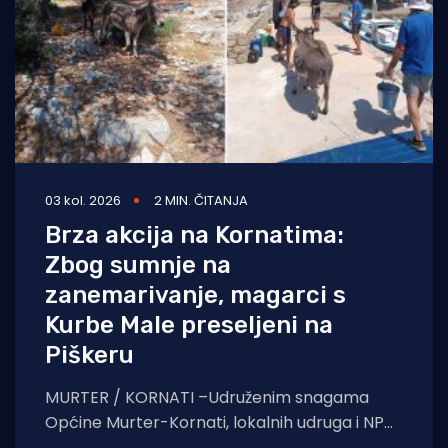
03 kol. 2026
2 MIN. ČITANJA
Brza akcija na Kornatima:
Zbog sumnje na
zanemarivanje, magarci s
Kurbe Male preseljeni na
Piškeru
MURTER / KORNATI –Udruženim snagama
Općine Murter-Kornati, lokalnih udruga i NP
Kornati, napuštenim je životinjama osiguran