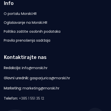
Info
O portalu Morski.HR
Oglašavanje na Morski.HR
Politika zaštite osobnih podataka
Pravila prenošenja sadržaja
Kontaktirajte nas
Redakcija:
info@morski.hr
Glavni urednik:
gasparjurica@morski.hr
Marketing:
marketing@morski.hr
Telefon:
+385 1 551 35 12