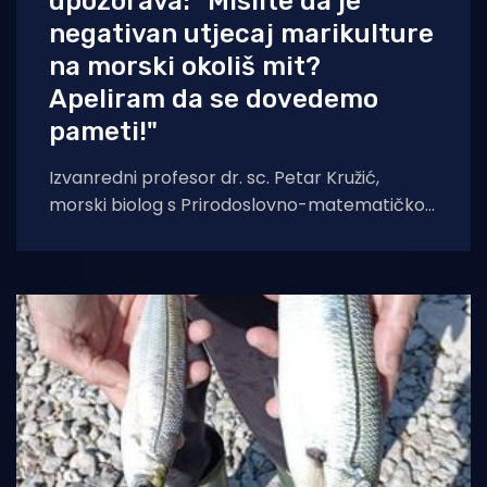
upozorava: "Mislite da je
negativan utjecaj marikulture
na morski okoliš mit?
Apeliram da se dovedemo
pameti!"
Izvanredni profesor dr. sc. Petar Kružić,
morski biolog s Prirodoslovno-matematičkog
fakulteta u Zagrebu, skrenuo je pozornost na
temu o