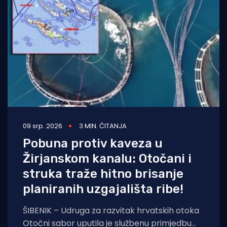
Turizam i nautika
Pomorstvo
Ribolov
Ekologija
Tradicija i kultura
09 srp. 2026
3 MIN. ČITANJA
Pobuna protiv kaveza u
Žirjanskom kanalu: Otočani i
struka traže hitno brisanje
planiranih uzgajališta ribe!
ŠIBENIK – Udruga za razvitak hrvatskih otoka
Otočni sabor uputila je službenu primjedbu