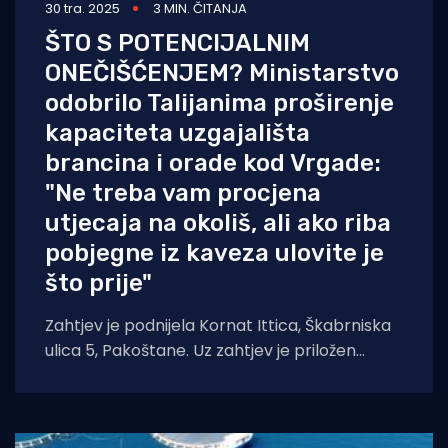
30 tra. 2025
3 MIN. ČITANJA
ŠTO S POTENCIJALNIM
ONEČIŠĆENJEM? Ministarstvo
odobrilo Talijanima proširenje
kapaciteta uzgajališta
brancina i orade kod Vrgade:
"Ne treba vam procjena
utjecaja na okoliš, ali ako riba
pobjegne iz kaveza ulovite je
što prije"
Zahtjev je podnijela Kornat Ittica, Škabrniska
ulica 5, Pakoštane. Uz zahtjev je priložen
Elaborat zaštite okoliša koji je izradio Dvokut