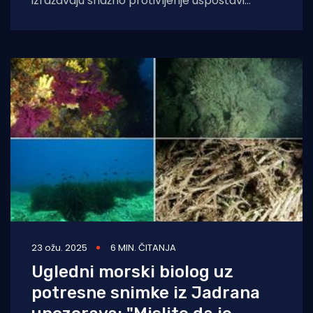
izražavaju snažno protivljenje uspostavi
uzgajališta ribe na lokaciji Merag. Smatraju
ovdje da bi uzgajalište
23 ožu. 2025
6 MIN. ČITANJA
Ugledni morski biolog uz
potresne snimke iz Jadrana