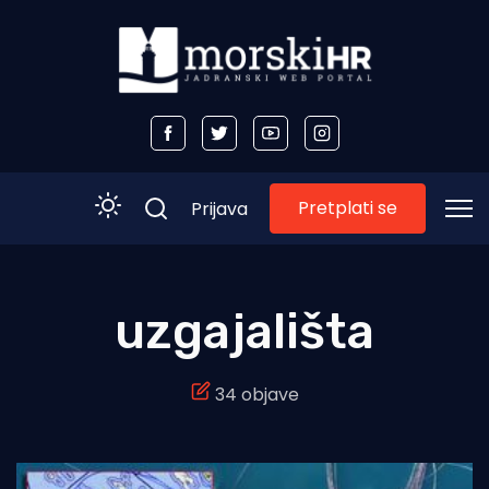
Pretplati se
Prijava
Početna
uzgajališta
Morski plus
34 objave
Morski TV
Obala
Otoci