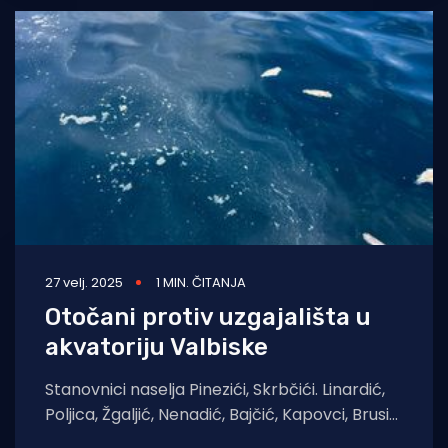
27 velj. 2025
1 MIN. ČITANJA
Otočani protiv uzgajališta u
akvatoriju Valbiske
Stanovnici naselja Pinezići, Skrbčići. Linardić,
Poljica, Žgaljić, Nenadić, Bajčić, Kapovci, Brusić,
Milohnić, Brzac i Vrh pokrenuli su peticiju