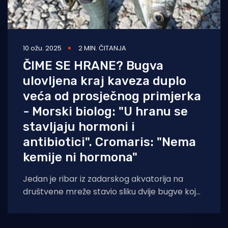
10 ožu. 2025
2 MIN. ČITANJA
ČIME SE HRANE? Bugva
ulovljena kraj kaveza duplo
veća od prosječnog primjerka
- Morski biolog: "U hranu se
stavljaju hormoni i
antibiotici". Cromaris: "Nema
kemije ni hormona"
Jedan je ribar iz zadarskog akvatorija na
društvene mreže stavio sliku dvije bugve koje
su već na prvi pogled prilično