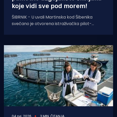
koje vidi sve pod morem!
ŠIBRNIK - U uvali Martinska kod Šibenika
svečano je otvorena istraživačka pilot-
lokacija Pametno uzgajalište školjaka
"Šibenka", inovativna platforma
04 svi. 2026
3 MIN. ČITANJA