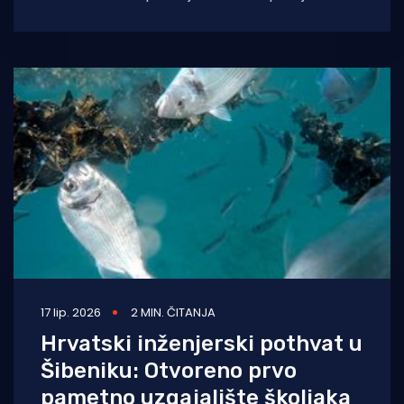
Šibensko-kninskoj županiji, izražavajući oštar
prosvjed i zahtijevajući
17 lip. 2026
2 MIN. ČITANJA
Hrvatski inženjerski pothvat u
Šibeniku: Otvoreno prvo
pametno uzgajalište školjaka