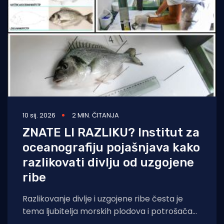
10 sij. 2026
2 MIN. ČITANJA
ZNATE LI RAZLIKU? Institut za
oceanografiju pojašnjava kako
razlikovati divlju od uzgojene
ribe
Razlikovanje divlje i uzgojene ribe česta je
tema ljubitelja morskih plodova i potrošača
koji žele znati što jedu. Iako procjenu