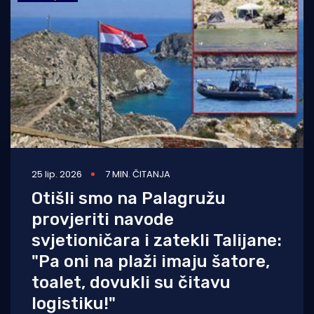
Turizam i nautika
Pomorstvo
Ribolov
Ekologija
Tradicija i kultura
25 lip. 2026
7 MIN. ČITANJA
Otišli smo na Palagružu
provjeriti navode
svjetioničara i zatekli Talijane:
"Pa oni na plaži imaju šatore,
toalet, dovukli su čitavu
logistiku!"