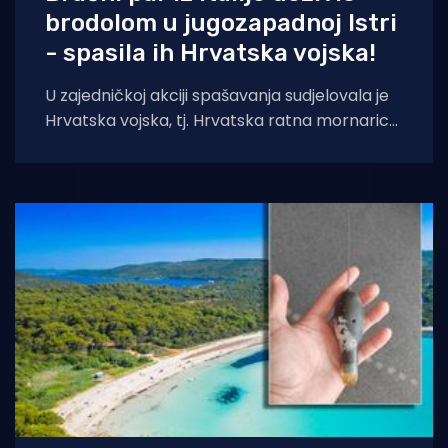
brodolom u jugozapadnoj Istri
- spasila ih Hrvatska vojska!
U zajedničkoj akciji spašavanja sudjelovala je
Hrvatska vojska, tj. Hrvatska ratna mornarica
i Hrvatsko ratno zrakoplovstvo te Lučka
kapetanija. Obalna