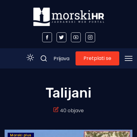
Pretplati se
Prijava
Početna
Talijani
Morski plus
40 objave
Morski TV
Obala
Otoci
Morski plus