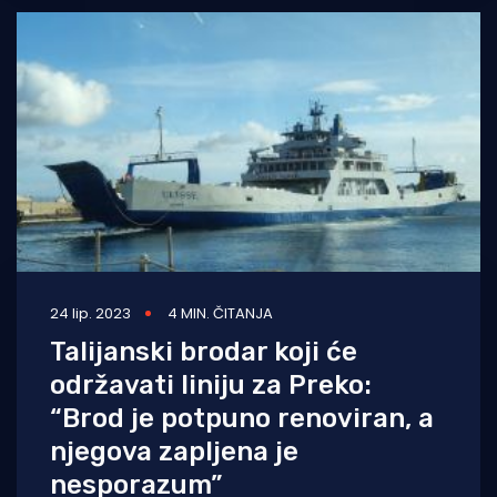
24 lip. 2023
4 MIN. ČITANJA
Talijanski brodar koji će
održavati liniju za Preko:
“Brod je potpuno renoviran, a
njegova zapljena je
nesporazum”