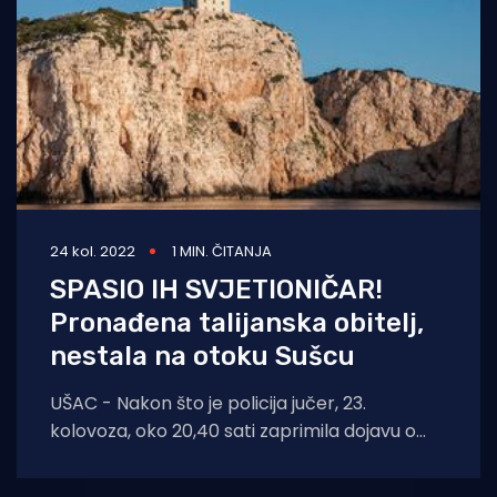
24 kol. 2022
1 MIN. ČITANJA
SPASIO IH SVJETIONIČAR!
Pronađena talijanska obitelj,
nestala na otoku Sušcu
UŠAC - Nakon što je policija jučer, 23.
kolovoza, oko 20,40 sati zaprimila dojavu o
nestanku četveročlane talijanske obitelji koja