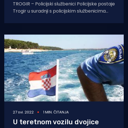
TROGIR – Policijski službenici Policijske postaje
Trogir u suradnji s policijskim službenicima
Policijske uprave primorsko-goranske i
Policijske uprave karlovačke, dovršili
27 svi. 2022
1 MIN. ČITANJA
U teretnom vozilu dvojice