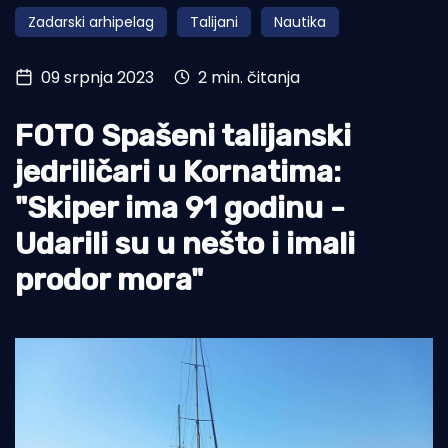
Zadarski arhipelag
Talijani
Nautika
Turizam i nautika
Pomorstvo
09 srpnja 2023
2 min. čitanja
Ribolov
FOTO Spašeni talijanski
Ekologija
jedriličari u Kornatima:
Tradicija i kultura
"Skiper ima 91 godinu -
Udarili su u nešto i imali
prodor mora"