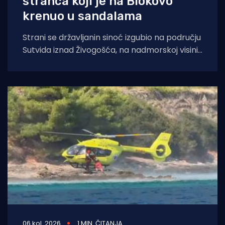
stranca koji je na Biokovo
krenuo u sandalama
Strani se državljanin sinoć izgubio na području
Sutvida iznad Živogošća, na nadmorskoj visini
od oko 1.050 metara. Muškarac je
06 kol. 2026
1 MIN. ČITANJA