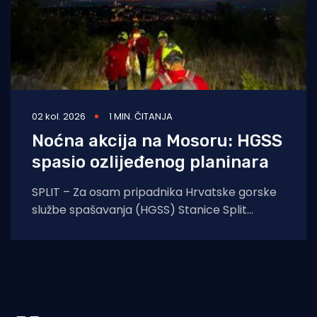
02 kol. 2026
1 MIN. ČITANJA
Noćna akcija na Mosoru: HGSS
spasio ozlijeđenog planinara
SPLIT – Za osam pripadnika Hrvatske gorske
službe spašavanja (HGSS) Stanice Split
protekla noć protekla je u znaku još jedne
uspješne