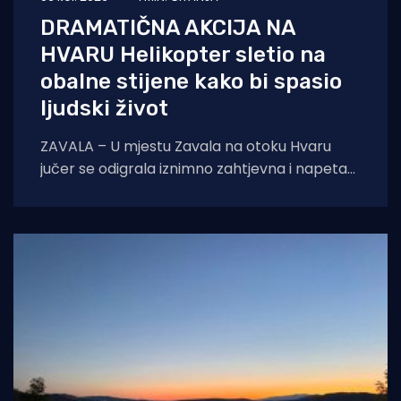
DRAMATIČNA AKCIJA NA
HVARU Helikopter sletio na
obalne stijene kako bi spasio
ljudski život
ZAVALA – U mjestu Zavala na otoku Hvaru
jučer se odigrala iznimno zahtjevna i napeta
intervencija hitne medicinske službe.
Zahvaljujući nevjerojatnoj