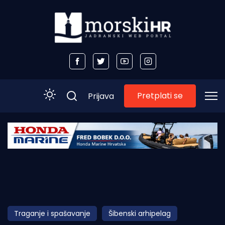
Pretplati se
Prijava
Početna
Morski plus
Morski TV
Obala
Traganje i spašavanje
Šibenski arhipelag
Otoci