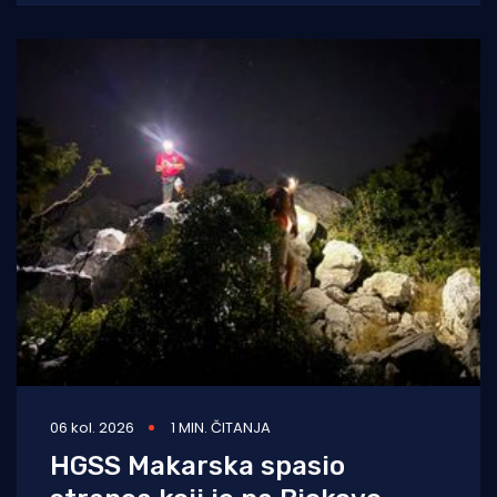
apelira na
06 kol. 2026
1 MIN. ČITANJA
HGSS Makarska spasio