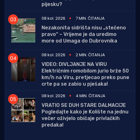
pijesku?
08 kol. 2026
7 MIN. ČITANJA
Nezakonita sidrišta nisu „stečeno
pravo“ – Vrijeme je da uredimo
more od Umaga do Dubrovnika
08 kol. 2026
2 MIN. ČITANJA
VIDEO: DIVLJANJE NA VIRU
Električnim romobilom jurio brže 50
km/h na Viru, pretjecao preko pune
crte pa se zabio u pješaka!
08 kol. 2026
4 MIN. ČITANJA
VRATIO SE DUH STARE DALMACIJE
Pogledajte kako je Kolište na jednu
večer oživjelo običaje privlačkih
predaka!