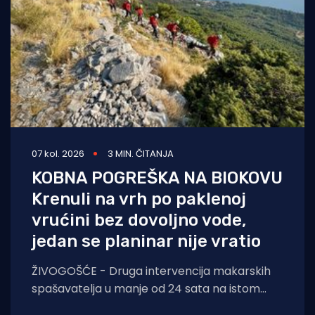
07 kol. 2026
3 MIN. ČITANJA
KOBNA POGREŠKA NA BIOKOVU
Krenuli na vrh po paklenoj
vrućini bez dovoljno vode,
jedan se planinar nije vratio
ŽIVOGOŠĆE - Druga intervencija makarskih
spašavatelja u manje od 24 sata na istom
lokalitetu završila je kobno. HGSS ponovno