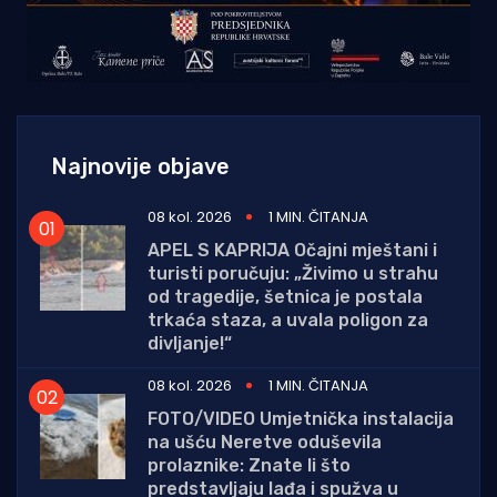
Najnovije objave
08 kol. 2026
1 MIN. ČITANJA
APEL S KAPRIJA Očajni mještani i
turisti poručuju: „Živimo u strahu
od tragedije, šetnica je postala
trkaća staza, a uvala poligon za
divljanje!“
08 kol. 2026
1 MIN. ČITANJA
FOTO/VIDEO Umjetnička instalacija
na ušću Neretve oduševila
prolaznike: Znate li što
predstavljaju lađa i spužva u