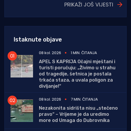
PRIKAŽI JOŠ VIJESTI
Istaknute objave
08 kol. 2026
1 MIN. ČITANJA
APEL S KAPRIJA Očajni mještani i
turisti poručuju: „Živimo u strahu
od tragedije, šetnica je postala
trkaća staza, a uvala poligon za
divljanje!“
08 kol. 2026
7 MIN. ČITANJA
Nezakonita sidrišta nisu „stečeno
pravo“ – Vrijeme je da uredimo
more od Umaga do Dubrovnika