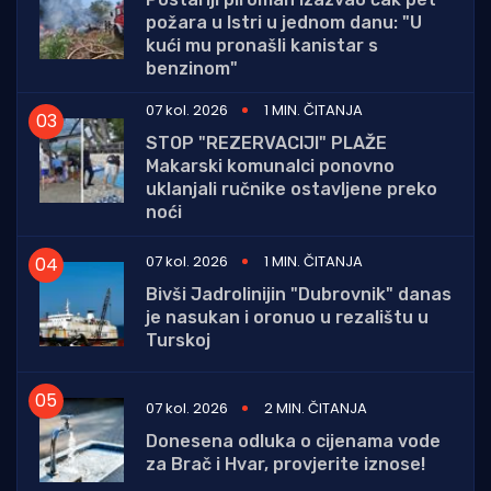
požara u Istri u jednom danu: "U
kući mu pronašli kanistar s
benzinom"
07 kol. 2026
1 MIN. ČITANJA
STOP "REZERVACIJI" PLAŽE
Makarski komunalci ponovno
uklanjali ručnike ostavljene preko
noći
07 kol. 2026
1 MIN. ČITANJA
Bivši Jadrolinijin "Dubrovnik" danas
je nasukan i oronuo u rezalištu u
Turskoj
07 kol. 2026
2 MIN. ČITANJA
Donesena odluka o cijenama vode
za Brač i Hvar, provjerite iznose!