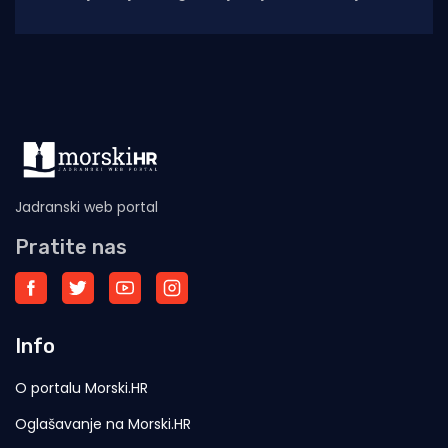
počinio kaznena djela trgovanje divljim
vrstama i
Jadranski web portal
Pratite nas
Info
O portalu Morski.HR
Oglašavanje na Morski.HR