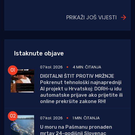
PRIKAŽI JOŠ VIJESTI
Istaknute objave
07 kol. 2026
4 MIN. ČITANJA
DIGITALNI ŠTIT PROTIV MRŽNJE
Pokrenut tehnološki najnapredniji
AI projekt u Hrvatskoj: DORH-u idu
automatske prijave ako prijetite ili
online prekršite zakone RH!
07 kol. 2026
1 MIN. ČITANJA
U moru na Pašmanu pronađen
mrtav 24-godišnji Slovenac