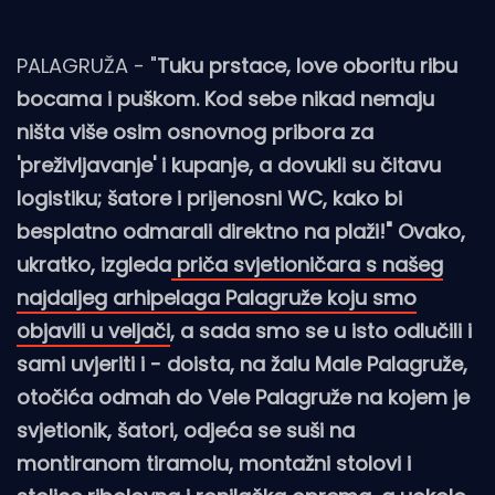
PALAGRUŽA - "
Tuku prstace, love oboritu ribu
bocama i puškom. Kod sebe nikad nemaju
ništa više osim osnovnog pribora za
'preživljavanje' i kupanje, a dovukli su čitavu
logistiku; šatore i prijenosni WC, kako bi
besplatno odmarali direktno na plaži!" Ovako,
ukratko, izgleda
priča svjetioničara s našeg
najdaljeg arhipelaga Palagruže koju smo
objavili u veljači
, a sada smo se u isto odlučili i
sami uvjeriti i - doista, na žalu Male Palagruže,
otočića odmah do Vele Palagruže na kojem je
svjetionik, šatori, odjeća se suši na
montiranom tiramolu, montažni stolovi i