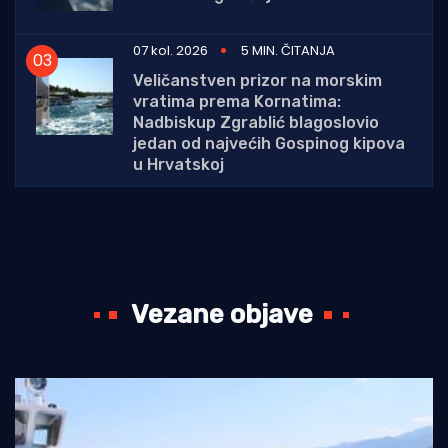
07 kol. 2026
5 MIN. ČITANJA
Veličanstven prizor na morskim
vratima prema Kornatima:
Nadbiskup Zgrablić blagoslovio
jedan od najvećih Gospinog kipova
u Hrvatskoj
Vezane objave