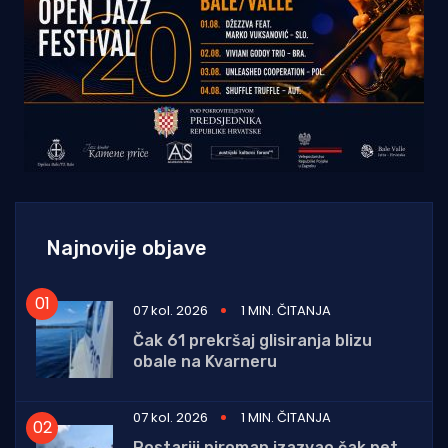
Najnovije objave
07 kol. 2026
1 MIN. ČITANJA
Čak 61 prekršaj glisiranja blizu
obale na Kvarneru
07 kol. 2026
1 MIN. ČITANJA
Postariji piroman izazvao čak pet