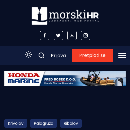
Pretplati se
Prijava
Početna
Morski plus
Morski TV
Obala
Krivolov
Palagruža
Ribolov
Otoci