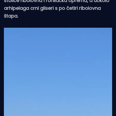
stolice ribolovna i ronilačka oprema, a uokolo
arhipelaga crni gliseri s po četiri ribolovna
štapa.