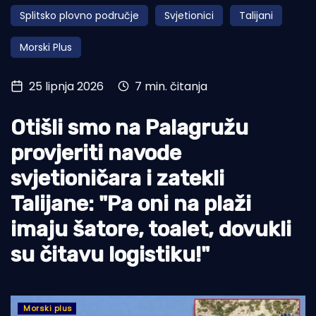
Splitsko plovno područje
Svjetionici
Talijani
Turizam i nautika
Morski Plus
Pomorstvo
Ribolov
25 lipnja 2026
7 min. čitanja
Ekologija
Otišli smo na Palagružu
Tradicija i kultura
provjeriti navode
svjetioničara i zatekli
Talijane: "Pa oni na plaži
imaju šatore, toalet, dovukli
su čitavu logistiku!"
Morski plus