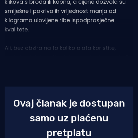
klikova s broda ili kopna, a cijene dozvola su
smiješne i pokriva ih vrijednost manja od
kilograma ulovljene ribe ispodprosječne
kvalitete.
Ali, bez obzira na to koliko alata koristite,
maksimalni dopušteni dnevni ulov iznosi do 5
kg ribe i drugih morskih organizama po
ribolovcu. Što ako dođe policija i zatekne ih?
Ovaj članak je dostupan
samo uz plaćenu
pretplatu