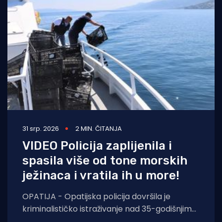
31 srp. 2026
2 MIN. ČITANJA
VIDEO Policija zaplijenila i
spasila više od tone morskih
ježinaca i vratila ih u more!
OPATIJA - Opatijska policija dovršila je
kriminalističko istraživanje nad 35-godišnjim
hrvatskim državljaninom koji je uhvaćen u