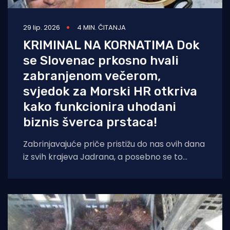
29 lip. 2026
4 MIN. ČITANJA
KRIMINAL NA KORNATIMA Dok
se Slovenac prkosno hvali
zabranjenom večerom,
svjedok za Morski HR otkriva
kako funkcionira uhodani
biznis šverca prstaca!
Zabrinjavajuće priče pristižu do nas ovih dana
iz svih krajeva Jadrana, a posebno se to
odnosi na nedostatak kontrole i