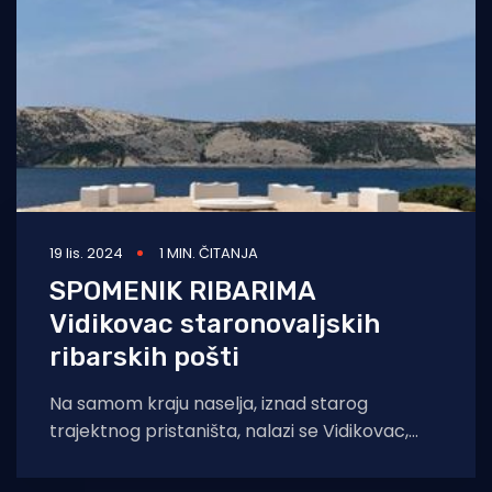
19 lis. 2024
1 MIN. ČITANJA
SPOMENIK RIBARIMA
Vidikovac staronovaljskih
ribarskih pošti
Na samom kraju naselja, iznad starog
trajektnog pristaništa, nalazi se Vidikovac,
najviša točka odakle se pruža pogled na cijelu
uvalu