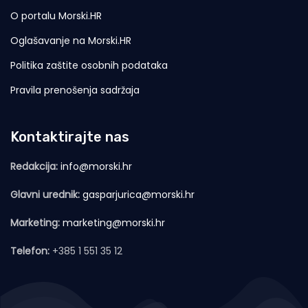
O portalu Morski.HR
Oglašavanje na Morski.HR
Politika zaštite osobnih podataka
Pravila prenošenja sadržaja
Kontaktirajte nas
Redakcija:
info@morski.hr
Glavni urednik:
gasparjurica@morski.hr
Marketing:
marketing@morski.hr
Telefon:
+385 1 551 35 12