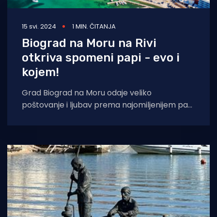
15 svi. 2024
1 MIN. ČITANJA
Biograd na Moru na Rivi
otkriva spomeni papi - evo i
kojem!
Grad Biograd na Moru odaje veliko
poštovanje i ljubav prema najomiljenijem papi
Ivanu Pavlu II. otkrivajući spomenik u njegovu
čast,