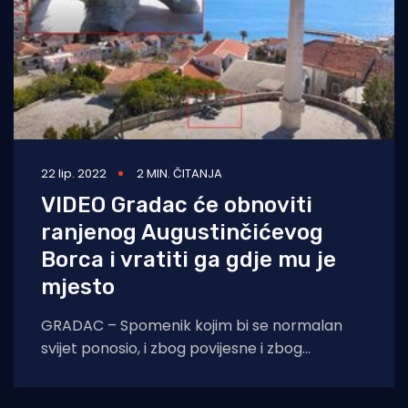
22 lip. 2022
2 MIN. ČITANJA
VIDEO Gradac će obnoviti
ranjenog Augustinčićevog
Borca i vratiti ga gdje mu je
mjesto
GRADAC – Spomenik kojim bi se normalan
svijet ponosio, i zbog povijesne i zbog
umjetničke vrijednosti, nakon 30 godina od
rušenja