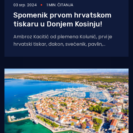
03 srp. 2024
1 MIN. ČITANJA
Spomenik prvom hrvatskom
tiskaru u Donjem Kosinju!
Ambroz Kacitić od plemena Kolunić, prvi je
hrvatski tiskar, đakon, svećenik, pavlin,
glagoljski pisac, javni bilježnik i učitelj. I vrlo