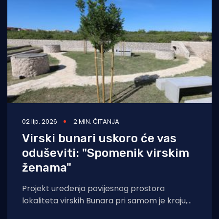
Turizam i nautika
Pomorstvo
Ribolov
Ekologija
Tradicija i kultura
02 lip. 2026
2 MIN. ČITANJA
Virski bunari uskoro će vas
oduševiti: "Spomenik virskim
ženama"
Projekt uređenja povijesnog prostora
lokaliteta virskih Bunara pri samom je kraju,
pa će tijekom lipnja s postavljanjem rasvjete i