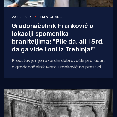
20 stu. 2025
1 MIN. ČITANJA
Gradonačelnik Franković o
lokaciji spomenika
braniteljima: "Pile da, ali i Srđ,
da ga vide i oni iz Trebinja!"
Predstavljen je rekordni dubrovački proračun,
a gradonačelnik Mato Franković na pressici
se dotaknuo i novog spomenika braniteljima.
- Nemam ništa protiv