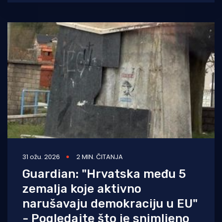
spomenika
31 ožu. 2026
2 MIN. ČITANJA
Guardian: "Hrvatska među 5
zemalja koje aktivno
narušavaju demokraciju u EU"
- Pogledajte što je snimljeno