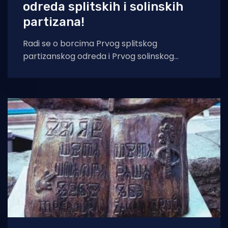
odreda splitskih i solinskih
partizana!
Radi se o borcima Prvog splitskog
partizanskog odreda i Prvog solinskog
partizanskog odreda kojima je počast odana
pred spomen-pločom