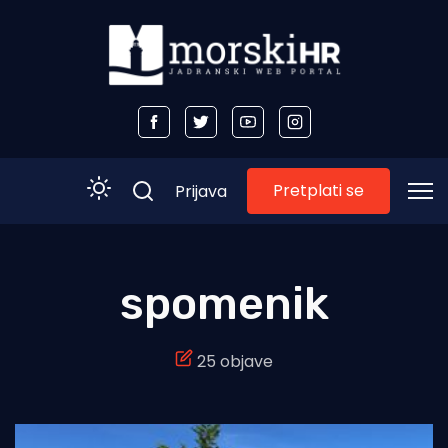
Pretplati se
Prijava
Početna
spomenik
Morski plus
25 objave
Morski TV
Obala
Otoci