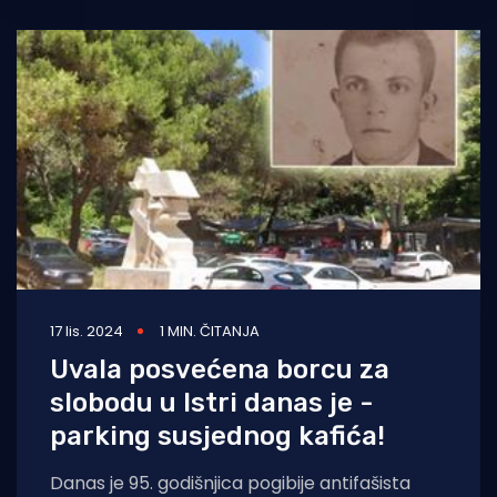
17 lis. 2024
1 MIN. ČITANJA
Uvala posvećena borcu za
slobodu u Istri danas je -
parking susjednog kafića!
Danas je 95. godišnjica pogibije antifašista