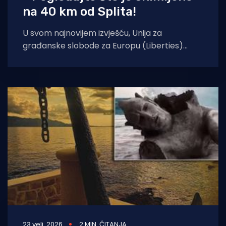
na 40 km od Splita!
U svom najnovijem izvješću, Unija za
građanske slobode za Europu (Liberties)
navodi da vlade Bugarske, Hrvatske,
Mađarske, Italije i Slovačke
23 velj. 2026
2 MIN. ČITANJA