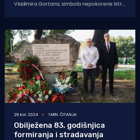
Vladimira Gortana, simbola nepokorene Istre
i nepokorene Hrvatske. Kraj spomeniku
junaka danas se u
26 kol. 2024
1 MIN. ČITANJA
Obilježena 83. godišnjica
formiranja i stradavanja