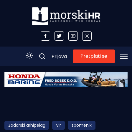
Pretplati se
Prijava
Početna
Morski plus
Morski TV
Obala
Zadarski arhipelag
Vir
spomenik
Otoci