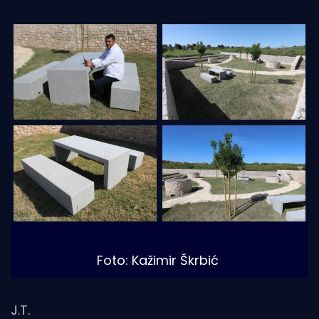
Foto: Kažimir Škrbić
J.T.