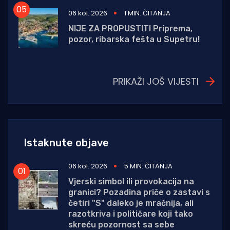
06 kol. 2026
1 MIN. ČITANJA
NIJE ZA PROPUSTITI Priprema,
pozor, ribarska fešta u Supetru!
PRIKAŽI JOŠ VIJESTI
Istaknute objave
06 kol. 2026
5 MIN. ČITANJA
Vjerski simbol ili provokacija na
granici? Pozadina priče o zastavi s
četiri "S" daleko je mračnija, ali
razotkriva i političare koji tako
skreću pozornost sa sebe