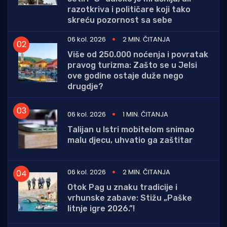
razotkriva i političare koji tako
skreću pozornost sa sebe
06 kol. 2026
2 MIN. ČITANJA
Više od 250.000 noćenja i povratak
pravog turizma: Zašto se u Jelsi
ove godine ostaje duže nego
drugdje?
06 kol. 2026
1 MIN. ČITANJA
Talijan u Istri mobitelom snimao
malu djecu, uhvatio ga zaštitar
06 kol. 2026
2 MIN. ČITANJA
Otok Pag u znaku tradicije i
vrhunske zabave: Stižu „Paške
litnje igre 2026.”!