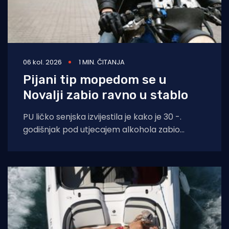
06 kol. 2026
1 MIN. ČITANJA
Pijani tip mopedom se u
Novalji zabio ravno u stablo
PU ličko senjska izvijestila je kako je 30 -.
godišnjak pod utjecajem alkohola zabio
moped zagrebačkih registracija u drvo.
Prometna se