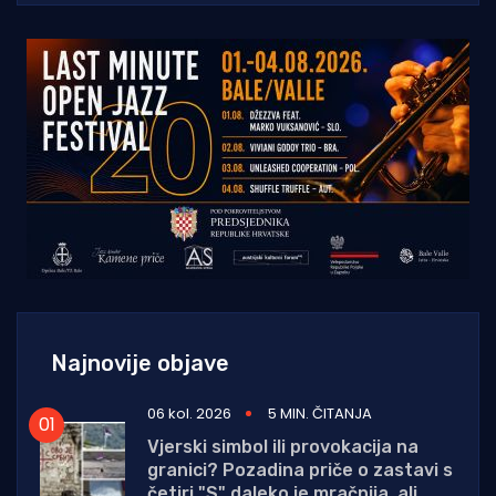
Najnovije objave
06 kol. 2026
5 MIN. ČITANJA
Vjerski simbol ili provokacija na
granici? Pozadina priče o zastavi s
četiri "S" daleko je mračnija, ali