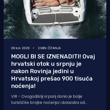
06 kol. 2026
2 MIN. ČITANJA
MOGLI BI SE IZNENADITI! Ovaj
hrvatski otok u srpnju je
nakon Rovinja jedini u
Hrvatskoj prešao 900 tisuća
noćenja!
VIR - Ovogodišnji srpanj donio je bolje
turističke brojke noćenja i dolazaka od
lanjskih: tijekom srpnja na otoku Viru