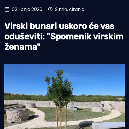
02 lipnja 2026
2 min. čitanja
Turizam i nautika
Pomorstvo
Virski bunari uskoro će vas
Ribolov
oduševiti: "Spomenik virskim
ženama"
Ekologija
Tradicija i kultura