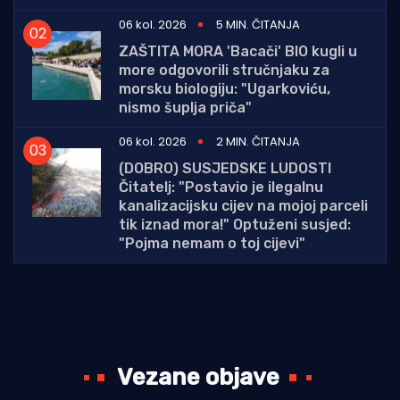
06 kol. 2026
5 MIN. ČITANJA
ZAŠTITA MORA 'Bacači' BIO kugli u
more odgovorili stručnjaku za
morsku biologiju: "Ugarkoviću,
nismo šuplja priča"
06 kol. 2026
2 MIN. ČITANJA
(DOBRO) SUSJEDSKE LUDOSTI
Čitatelj: "Postavio je ilegalnu
kanalizacijsku cijev na mojoj parceli
tik iznad mora!" Optuženi susjed:
"Pojma nemam o toj cijevi"
Vezane objave