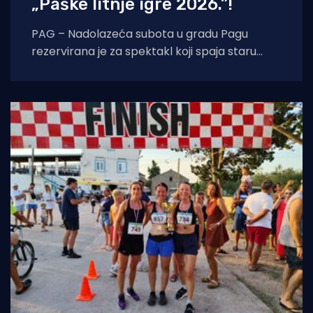
„Paške litnje igre 2026.”!
PAG – Nadolazeća subota u gradu Pagu
rezervirana je za spektakl koji spaja staru
tradiciju, natjecateljski duh i vrhunski provod.
U