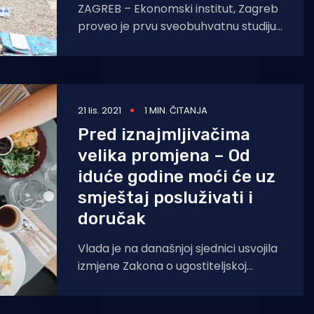
ZAGREB – Ekonomski institut, Zagreb
proveo je prvu sveobuhvatnu studiju
„Ranjivost jedinica lokalne
samouprave Republike Hrvatske na
turističku aktivnost“ koja otkriva
21 lis. 2021
1 MIN. ČITANJA
Pred iznajmljivačima
velika promjena – Od
iduće godine moći će uz
smještaj posluživati i
doručak
Vlada je na današnjoj sjednici usvojila
izmjene Zakona o ugostiteljskoj
djelatnosti, prema kojima se
produljuje rok valjanosti privremenih