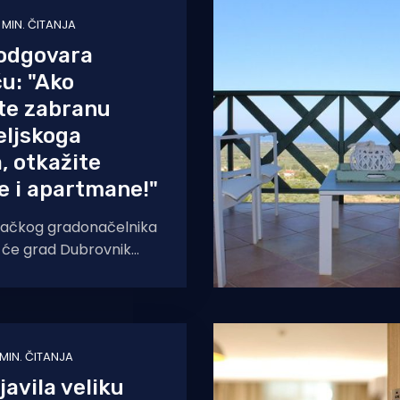
 MIN. ČITANJA
 odgovara
u: "Ako
te zabranu
eljskoga
, otkažite
e i apartmane!"
vačkog gradonačelnika
 će grad Dubrovnik
ja novoga Zakona o
i broj postelja u
smještaju
 MIN. ČITANJA
javila veliku