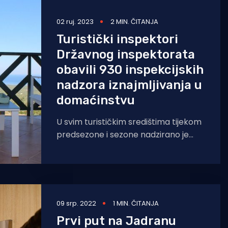
02 ruj. 2023
2 MIN. ČITANJA
Turistički inspektori
Državnog inspektorata
obavili 930 inspekcijskih
nadzora iznajmljivanja u
domaćinstvu
U svim turističkim središtima tijekom
predsezone i sezone nadzirano je
neregistrirano iznajmljivanje u
domaćinstvu, kao i oglašavanje
objekata za koje
09 srp. 2022
1 MIN. ČITANJA
Prvi put na Jadranu