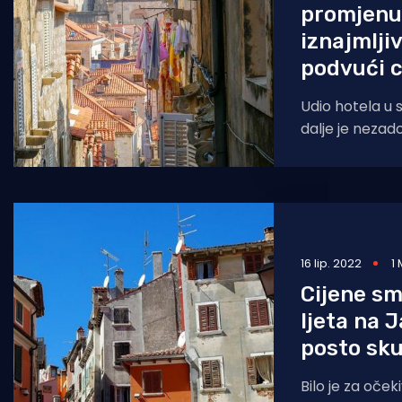
promjenu
iznajmlji
podvući c
Udio hotela u s
dalje je nezad
je bila do 2020
ukupnom
16 lip. 2022
1
Cijene sm
ljeta na 
posto sku
Bilo je za oče