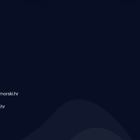
dozvola za
orski.hr
.hr