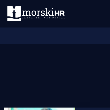
Početna
Morski plus
Morski TV
Obala
Otoci
Turizam i nautika