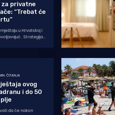
 za privatne
vače: “Trebat će
rtu”
mještaju u Hrvatskoj i
ovoljavajuć. Strategija
. povećati udio hotela u
 MIN. ČITANJA
ještaja ovog
Jadranu i do 50
plje
kivati da će nakon