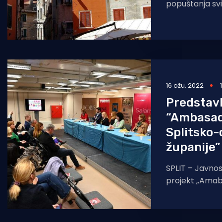
popuštanja sv
ali i drastično
energenata i p
16 ožu. 2022
Predstavl
“Ambasad
Splitsko
županije”
SPLIT – Javnos
projekt „Amab
Splitsko-dalma
namijenjen pri
s područja župa