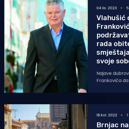
04 lis. 2023
5
Pomorstvo
Vlahušić
Ribolov
Franković
Ekologija
podržava
rada obit
Tradicija i kultura
smještaja
svoje sob
Najave dubro
Frankovića da
nakon usvajan
turizmu smanjit
obiteljskome 
18 kol. 2022
1
Brnjac na