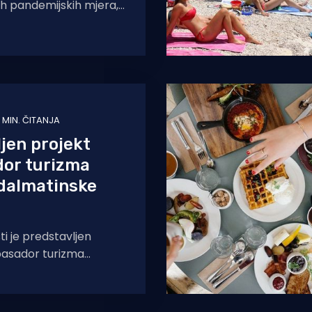
ih pandemijskih mjera,
g poskupljenja
roizvoda, cijene skočiti
1 MIN. ČITANJA
jen projekt
or turizma
-dalmatinske
ti je predstavljen
asador turizma
tinske županije”,
vatnim iznajmljivačima
nije, koji će kroz niz