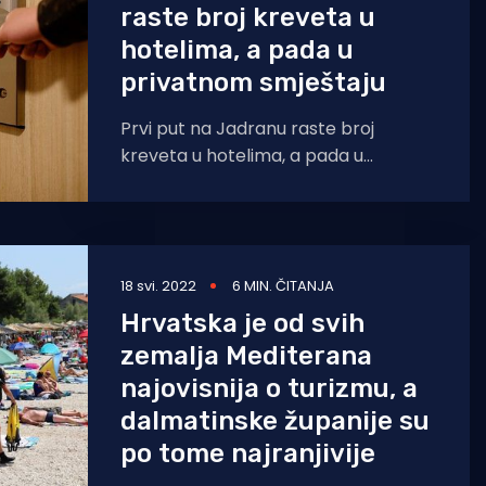
raste broj kreveta u
hotelima, a pada u
privatnom smještaju
Prvi put na Jadranu raste broj
kreveta u hotelima, a pada u
privatnom smještaju. Smještajna
struktura i dalje je na
18 svi. 2022
6 MIN. ČITANJA
Hrvatska je od svih
zemalja Mediterana
najovisnija o turizmu, a
dalmatinske županije su
po tome najranjivije