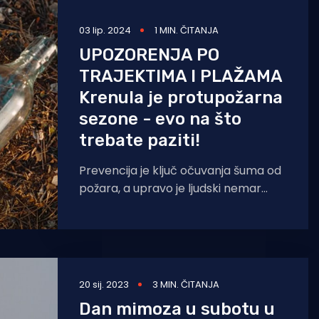
03 lip. 2024
1 MIN. ČITANJA
UPOZORENJA PO
TRAJEKTIMA I PLAŽAMA
Krenula je protupožarna
sezone - evo na što
trebate paziti!
Prevencija je ključ očuvanja šuma od
požara, a upravo je ljudski nemar
prva iskra. Čak 90 posto požara
moglo bi
20 sij. 2023
3 MIN. ČITANJA
Dan mimoza u subotu u