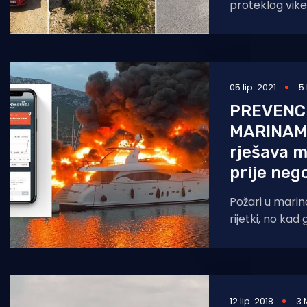
proteklog vik
vatrogascima o
kojima postoji 
i to
05 lip. 2021
5
PREVENC
MARINAMA
rješava m
prije neg
Požari u mari
rijetki, no kad
izazovu ogromn
ostanu u
12 lip. 2018
3 