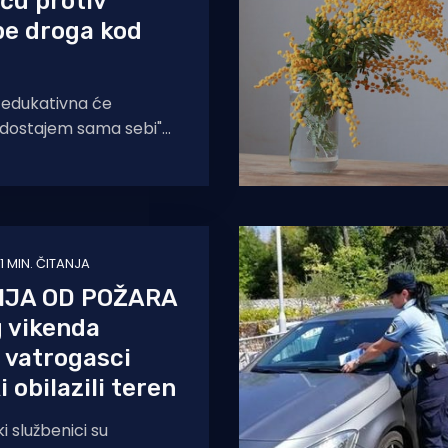
ću protiv
be droga kod
2. edukativna će
dostajem sama sebi"
giru, Kaštelima i
m. Policijska
1 MIN. ČITANJA
IJA OD POŽARA
 vikenda
i vatrogasci
 obilazili teren
ki službenici su