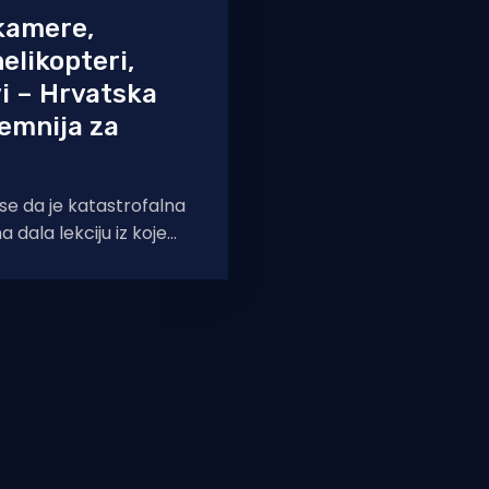
kamere,
elikopteri,
i – Hrvatska
emnija za
se da je katastrofalna
 dala lekciju iz koje
ili. Ove godine
d spremnija.