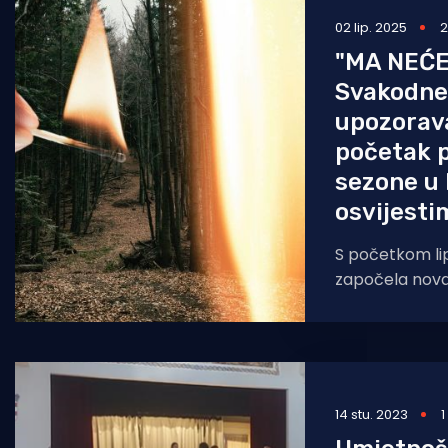
02 lip. 2025
2
Pomorstvo
"MA NEĆE 
Ribolov
Svakodnev
Ekologija
upozorav
početak 
Tradicija i kultura
sezone u 
osvijesti
S početkom lip
započela nov
koja će trajati
Hrvatske šume
14 stu. 2023
1