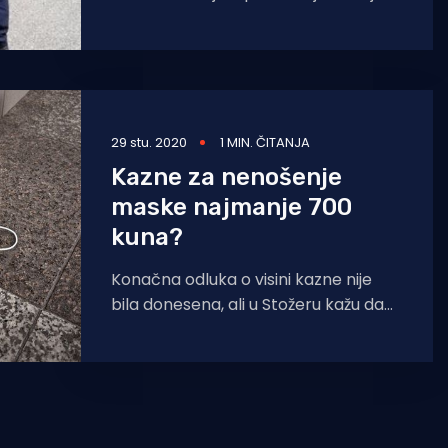
uprave primorsko-goranske obilazili
su područje Preluka, Bivia, Costabelle
te plaža u
29 stu. 2020
1 MIN. ČITANJA
Kazne za nenošenje
maske najmanje 700
kuna?
Konačna odluka o visini kazne nije
bila donesena, ali u Stožeru kažu da
će iznositi minimalno 700 kuna, a
naplaćivala