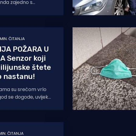
enda zajedno s
bilazili područja na
rizik od izbijanja požara
 MIN. ČITANJA
IJA POŽARA U
 Senzor koji
ilijunske štete
o nastanu!
nama su srećom vrlo
 god se dogode, uvijek
u materijalnu štetu i
MIN. ČITANJA