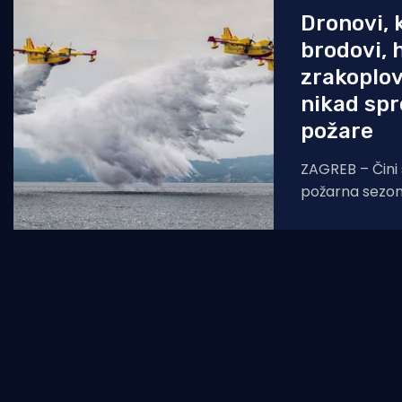
Dronovi, 
brodovi, h
zrakoplov
nikad spr
požare
ZAGREB – Čini 
požarna sezona
smo nešto nauč
Hrvatska nika