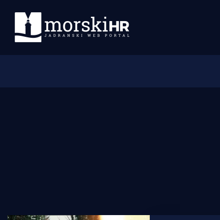
Početna
Morski plus
Morski TV
Obala
Otoci
Turizam i nautika