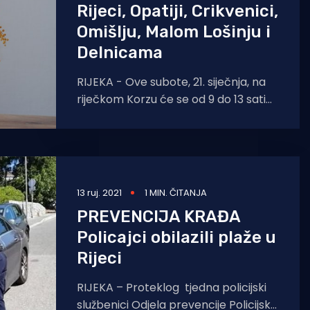
Rijeci, Opatiji, Crikvenici,
Omišlju, Malom Lošinju i
Delnicama
RIJEKA - Ove subote, 21. siječnja, na
riječkom Korzu će se od 9 do 13 sati
obilježiti 16. dan mimoza - nacionalni
13 ruj. 2021
1 MIN. ČITANJA
PREVENCIJA KRAĐA
Policajci obilazili plaže u
Rijeci
RIJEKA – Proteklog tjedna policijski
službenici Odjela prevencije Policijske