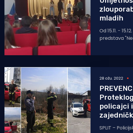
Umjetnoš
zloupora
mladih
Od 15.11. - 15.1
predstava "Ne
gostovati u Tro
Imotsko
28 ožu. 2022
PREVENC
Proteklog
policajci 
zajednički
SPLIT – Policijs