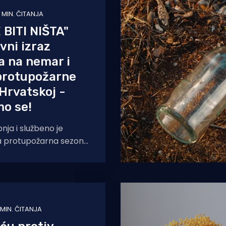
 MIN. ČITANJA
BITI NIŠTA"
ni izraz
a na nemar i
protupožarne
Hrvatskoj -
mo se!
nja i službeno je
a protupožarna sezona
 do kraja rujna, a
 i
 MIN. ČITANJA