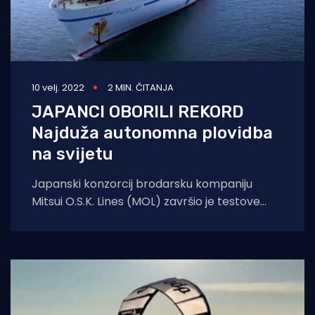
10 velj. 2022
2 MIN. ČITANJA
JAPANCI OBORILI REKORD
Najduža autonomna plovidba
na svijetu
Japanski konzorcij brodarsku kompaniju
Mitsui O.S.K. Lines (MOL) završio je testove
autonomne plovidbe velikog obalnog
trajekta, u plovidbi