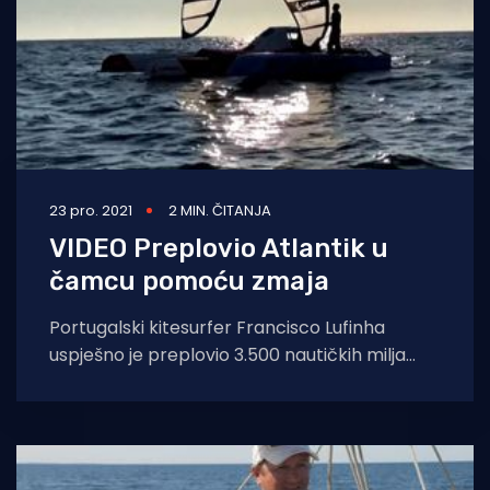
23 pro. 2021
2 MIN. ČITANJA
VIDEO Preplovio Atlantik u
čamcu pomoću zmaja
Portugalski kitesurfer Francisco Lufinha
uspješno je preplovio 3.500 nautičkih milja
preko Atlantskog oceana uz pomoć zmaja
koji je vukao