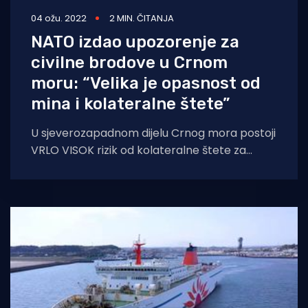
04 ožu. 2022
2 MIN. ČITANJA
NATO izdao upozorenje za
civilne brodove u Crnom
moru: “Velika je opasnost od
mina i kolateralne štete”
U sjeverozapadnom dijelu Crnog mora postoji
VRLO VISOK rizik od kolateralne štete za
civilne brodove. Postoje jaki pokazatelji da se