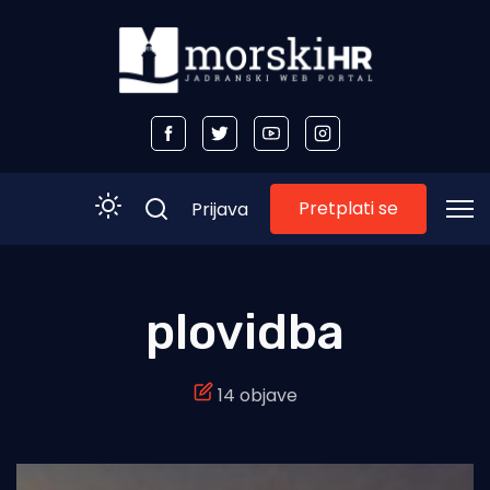
Pretplati se
Prijava
Početna
plovidba
Morski plus
14 objave
Morski TV
Obala
Otoci