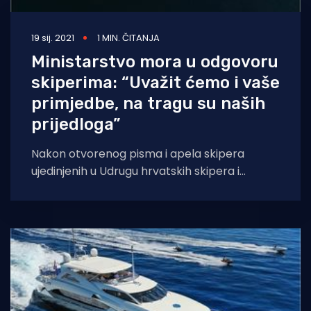
19 sij. 2021
1 MIN. ČITANJA
Ministarstvo mora u odgovoru
skiperima: “Uvažit ćemo i vaše
primjedbe, na tragu su naših
prijedloga”
Nakon otvorenog pisma i apela skipera
ujedinjenih u Udrugu hrvatskih skipera i
članova posada jahti ministru Olegu
Butkoviću u kojem