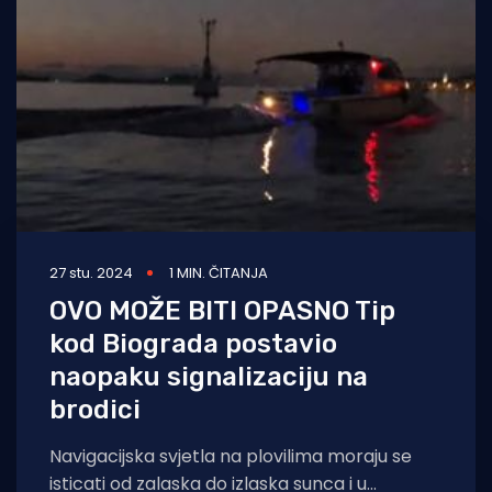
Turizam i nautika
Pomorstvo
Ribolov
Ekologija
Tradicija i kultura
27 stu. 2024
1 MIN. ČITANJA
OVO MOŽE BITI OPASNO Tip
kod Biograda postavio
naopaku signalizaciju na
brodici
Navigacijska svjetla na plovilima moraju se
isticati od zalaska do izlaska sunca i u