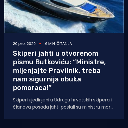
20 pro. 2020
6 MIN. ČITANJA
Skiperi jahti u otvorenom
pismu Butkoviću: “Ministre,
mijenjajte Pravilnik, treba
nam sigurnija obuka
pomoraca!”
Skiperi ujedinjeni u Udrugu hrvatskih skipera i
članova posada jahti poslali su ministru mora,
prometa i infrastrukture Olegu Butkoviću
otvoreno