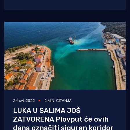
uvjetima smanjene vidljivosti (npr. magla, jaka
24 svi. 2022
2 MIN. ČITANJA
LUKA U SALIMA JOŠ
ZATVORENA Plovput će ovih
dana označiti siguran koridor