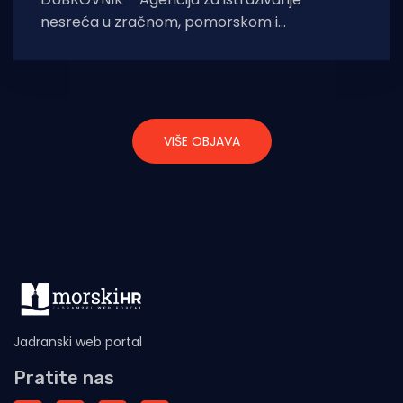
nesreća u zračnom, pomorskom i
željezničkom prometu dvije godine nakon
pomorske nesreće kraj otoka Šipana objavila
VIŠE OBJAVA
Jadranski web portal
Pratite nas