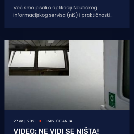
Već smo pisali o aplikaciji Nautičkog
informacijskog servisa (nIS) i praktičnosti
korištenja u situacijama ugroze ili prijave
neregularnosti u pomorskom
27 velj. 2021
1 MIN. ČITANJA
VIDEO: NE VIDI SE NIŠTA!