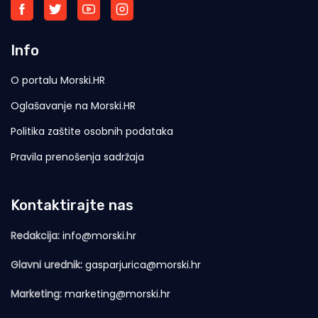
Info
O portalu Morski.HR
Oglašavanje na Morski.HR
Politika zaštite osobnih podataka
Pravila prenošenja sadržaja
Kontaktirajte nas
Redakcija:
info@morski.hr
Glavni urednik:
gasparjurica@morski.hr
Marketing:
marketing@morski.hr