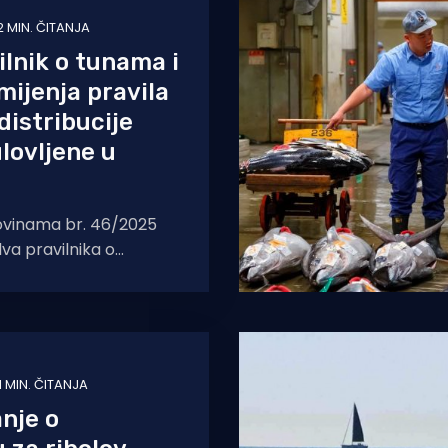
2 MIN. ČITANJA
ilnik o tunama i
mijenja pravila
distribucije
ulovljene u
ovinama br. 46/2025
dva pravilnika o
perajne tune i igluna,
ribucije na
1 MIN. ČITANJA
nje o