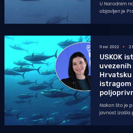
U Narodnim no
objavljen je Pr
mogućnostima 
kvote u 2023. 
11 svi. 2022
2 
USKOK ist
uvezenih
Hrvatsku 
istragom 
poljopriv
Nakon što je pr
javnost izašla 
koja se bez po
potvrda