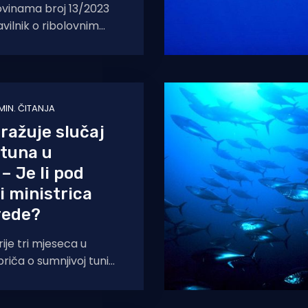
vinama broj 13/2023
avilnik o ribolovnim
i raspodjeli državne
godini za
MIN. ČITANJA
ražuje slučaj
 tuna u
– Je li pod
i ministrica
rede?
ije tri mjeseca u
priča o sumnjivoj tuni
trebnih papira i