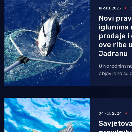
18 ožu. 2025
Pomorstvo
Novi prav
Ribolov
iglunima 
Ekologija
prodaje i 
ove ribe 
Tradicija i kultura
Jadranu
U Narodnim n
objavljena su 
ribolovu plavo
te njihove dist
04 kol. 2024
Savjetova