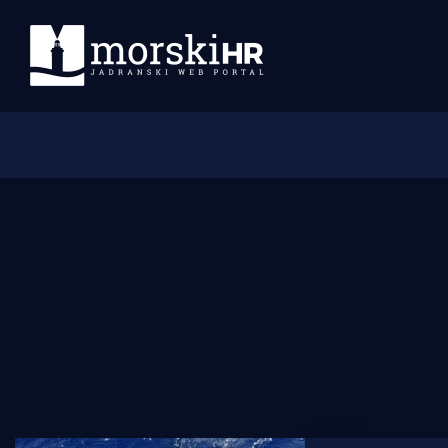
Početna
Morski plus
Morski TV
Obala
Otoci
Turizam i nautika