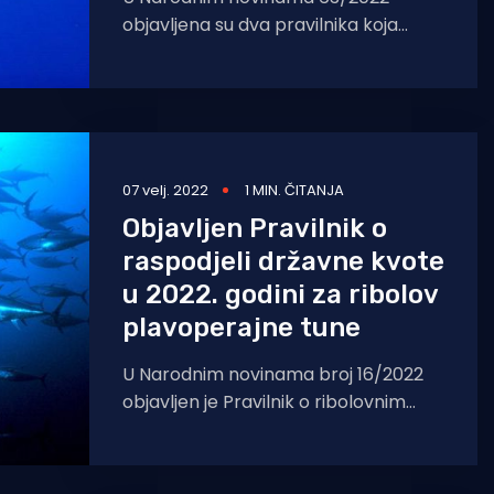
objavljena su dva pravilnika koja
zamjenjuju i nadopunjuju Pravilnik o
ribolovu plavoperajne tune (Thunnus
thynnus)
07 velj. 2022
1 MIN. ČITANJA
Objavljen Pravilnik o
raspodjeli državne kvote
u 2022. godini za ribolov
plavoperajne tune
U Narodnim novinama broj 16/2022
objavljen je Pravilnik o ribolovnim
mogućnostima i raspodjeli državne
kvote u 2022. godini za