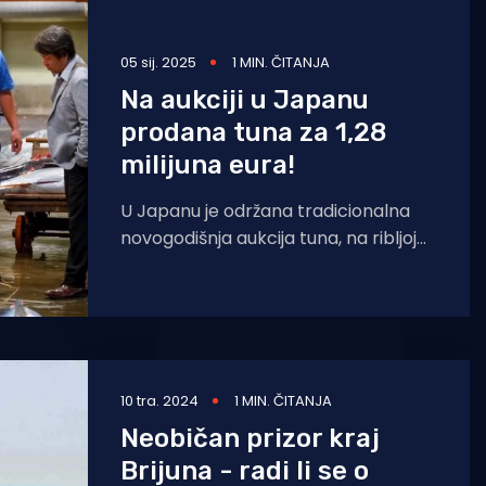
05 sij. 2025
1 MIN. ČITANJA
Na aukciji u Japanu
prodana tuna za 1,28
milijuna eura!
U Japanu je održana tradicionalna
novogodišnja aukcija tuna, na ribljoj
tržnici Toyosu. Primjerak
plavoperajne tune težak 276
kilograma, prodan je
10 tra. 2024
1 MIN. ČITANJA
Neobičan prizor kraj
Brijuna - radi li se o