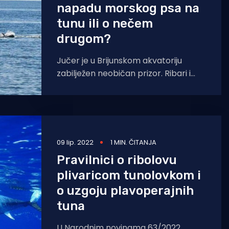
napadu morskog psa na
tunu ili o nečem
drugom?
Jučer je u Brijunskom akvatoriju
zabilježen neobičan prizor. Ribari i
surferi vjeruju da su svjedočili
napadu morskog psa na tunu.
09 lip. 2022
1 MIN. ČITANJA
Pravilnici o ribolovu
plivaricom tunolovkom i
o uzgoju plavoperajnih
tuna
U Narodnim novinama 63/2022