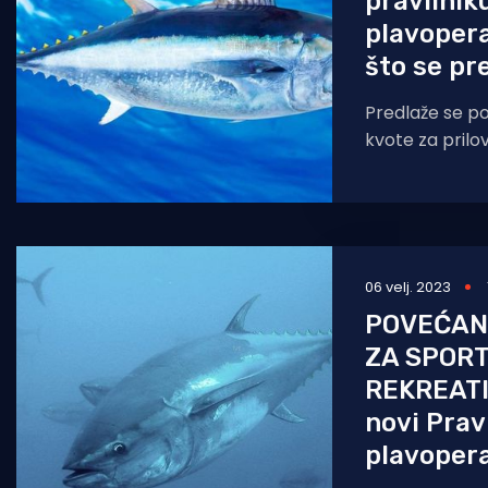
pravilnik
plavopera
što se pr
Predlaže se p
kvote za prilov
i plutajuće pa
igluna s 18,47 
06 velj. 2023
POVEĆANE
ZA SPORT
REKREATI
novi Prav
plavoper