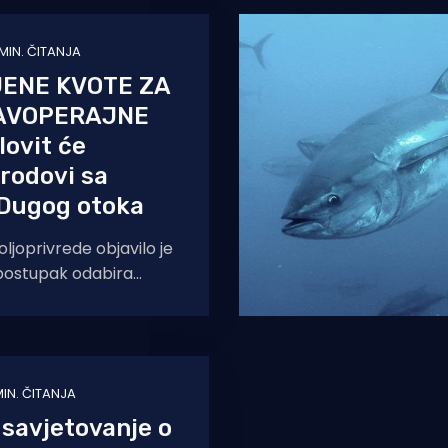
 MIN. ČITANJA
JENE KVOTE ZA
LAVOPERAJNE
lovit će
brodovi sa
 Dugog otoka
ljoprivrede objavilo je
 postupak odabira
i su stekli pravo na
za ribolov
MIN. ČITANJA
savjetovanje o