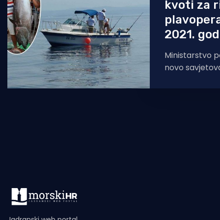
kvoti za r
plavopera
2021. god
Ministarstvo po
novo savjetova
Prijedlog pravi
mogućnostima 
kvote u 2021.
Jadranski web portal