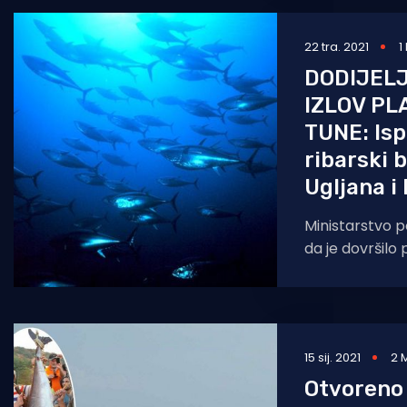
22 tra. 2021
1
DODIJEL
IZLOV P
TUNE: Isp
ribarski 
Ugljana i
Ministarstvo po
da je dovršilo
ponuditelja koj
državne kvote 
plavoperajne
15 sij. 2021
2 
Otvoreno 