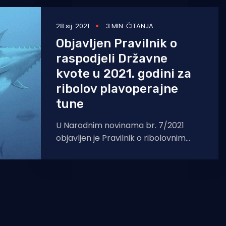
28 sij. 2021
3 MIN. ČITANJA
Objavljen Pravilnik o
raspodjeli Državne
kvote u 2021. godini za
ribolov plavoperajne
tune
U Narodnim novinama br. 7/2021
objavljen je Pravilnik o ribolovnim
mogućnostima i raspodjeli Državne
kvote u 2021. godini za