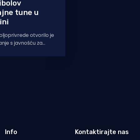
ibolov
jne tune u
ini
ljoprivrede otvorilo je
nje s javnošću za
lnika o ribolovnim
i raspodjeli Državne
Info
Kontaktirajte nas