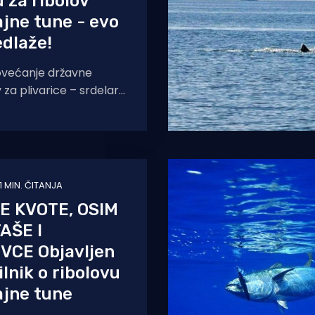
u za ribolov
jne tune - evo
edlaže!
ovećanje državne
 za plivarice – srdelare
rangale za ribolov
tona
1 MIN. ČITANJA
 KVOTE, OSIM
AŠE I
VCE Objavljen
ilnik o ribolovu
ajne tune