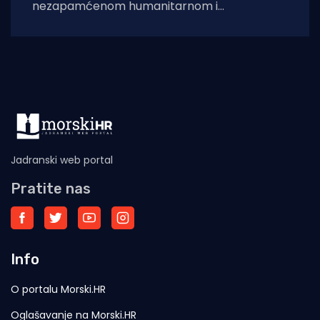
nezapamćenom humanitarnom i
sigurnosnom krizom nakon što je čak 60.000
migranata s područja
Jadranski web portal
Pratite nas
Info
O portalu Morski.HR
Oglašavanje na Morski.HR