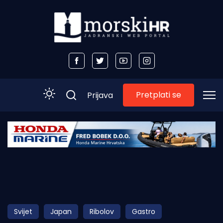
Pretplati se
Prijava
Početna
Morski plus
Morski TV
Obala
Svijet
Japan
Ribolov
Gastro
Otoci