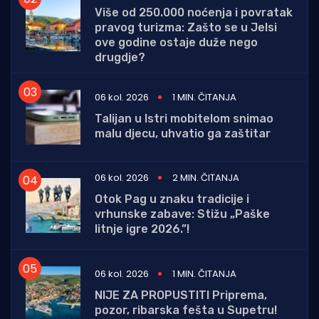
Više od 250.000 noćenja i povratak
pravog turizma: Zašto se u Jelsi
ove godine ostaje duže nego
drugdje?
06 kol. 2026
1 MIN. ČITANJA
Talijan u Istri mobitelom snimao
malu djecu, uhvatio ga zaštitar
06 kol. 2026
2 MIN. ČITANJA
Otok Pag u znaku tradicije i
vrhunske zabave: Stižu „Paške
litnje igre 2026.”!
06 kol. 2026
1 MIN. ČITANJA
NIJE ZA PROPUSTITI Priprema,
pozor, ribarska fešta u Supetru!