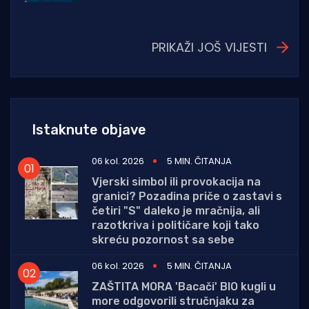
PRIKAŽI JOŠ VIJESTI
Istaknute objave
06 kol. 2026
5 MIN. ČITANJA
Vjerski simbol ili provokacija na
granici? Pozadina priče o zastavi s
četiri "S" daleko je mračnija, ali
razotkriva i političare koji tako
skreću pozornost sa sebe
06 kol. 2026
5 MIN. ČITANJA
ZAŠTITA MORA 'Bacači' BIO kugli u
more odgovorili stručnjaku za