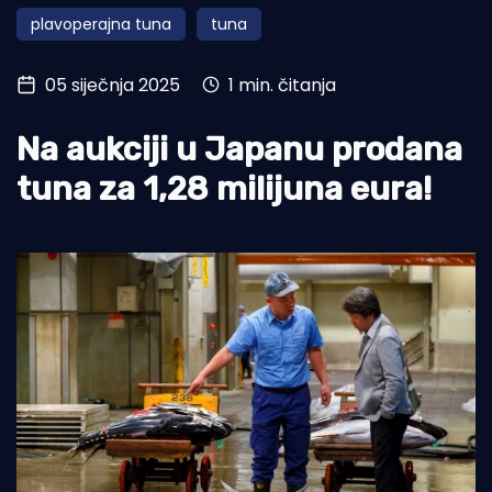
plavoperajna tuna
tuna
Turizam i nautika
Pomorstvo
05 siječnja 2025
1 min. čitanja
Ribolov
Na aukciji u Japanu prodana
Ekologija
tuna za 1,28 milijuna eura!
Tradicija i kultura