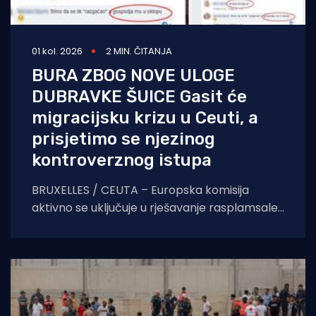
01 kol. 2026
2 MIN. ČITANJA
BURA ZBOG NOVE ULOGE
DUBRAVKE ŠUICE Gasit će
migracijsku krizu u Ceuti, a
prisjetimo se njezinog
kontroverznog istupa
BRUXELLES / CEUTA – Europska komisija
aktivno se uključuje u rješavanje rasplamsale
migracijske krize u španjolskoj enklavi Ceuti.
Odlukom predsjednice EK Ursule