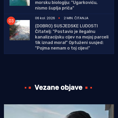
morsku biologiju: "Ugarkoviću,
nismo šuplja priča"
06 kol. 2026
2 MIN. ČITANJA
(DOBRO) SUSJEDSKE LUDOSTI
Čitatelj: "Postavio je ilegalnu
kanalizacijsku cijev na mojoj parceli
tik iznad mora!" Optuženi susjed:
"Pojma nemam o toj cijevi"
Vezane objave