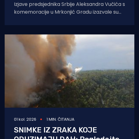
Izjave predsjednika Srbije Aleksandra Vučića s
komemoracije u Mrkonjić Gradu izazvale su
val reakcija u hrvatskom političkom vrhu.
Vučić je
01 kol. 2026
1 MIN. ČITANJA
SNIMKE IZ ZRAKA KOJE