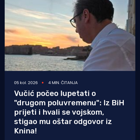
05 kol. 2026
4 MIN. ČITANJA
Vučić počeo lupetati o
"drugom poluvremenu": Iz BiH
prijeti i hvali se vojskom,
stigao mu oštar odgovor iz
Knina!