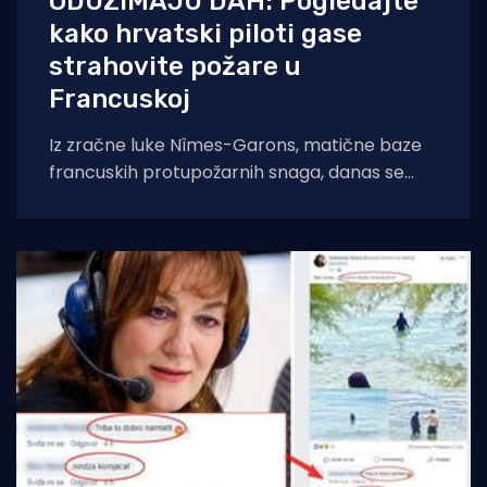
ODUZIMAJU DAH: Pogledajte
kako hrvatski piloti gase
strahovite požare u
Francuskoj
Iz zračne luke Nîmes-Garons, matične baze
francuskih protupožarnih snaga, danas se
javio kapetan hrvatske posade Canadaira
bojnik Igor Mindoljević: