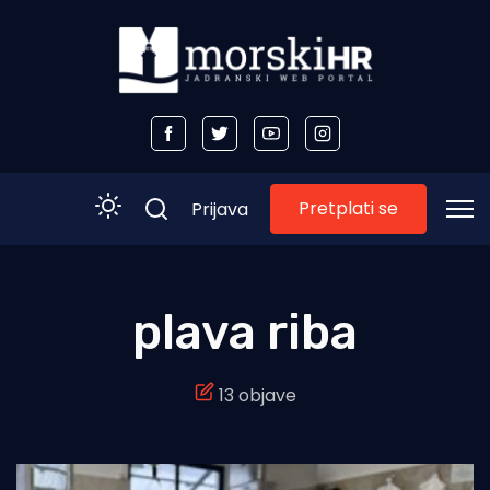
Pretplati se
Prijava
Početna
plava riba
Morski plus
13 objave
Morski TV
Obala
Otoci