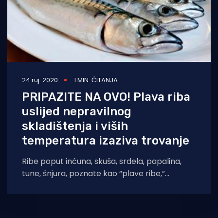
24 ruj. 2020
1 MIN. ČITANJA
PRIPAZITE NA OVO! Plava riba
uslijed nepravilnog
skladištenja i viših
temperatura izaziva trovanje
Ribe poput inćuna, skuša, srdela, papalina,
tune, šnjura, poznate kao “plave ribe,”
odnosno ribe selice, mogu u toplijem dijelu
godine,