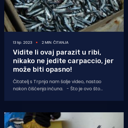
13 lip. 2023
2 MIN. ČITANJA
Vidite li ovaj parazit u ribi,
nikako ne jedite carpaccio, jer
može biti opasno!
Čitatelj s Trpnja nam šalje video, nastao
nakon čišćenja inćuna. - Što je ovo što
migolji? Je li riba zdrava za