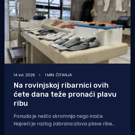
Turizam i nautika
Pomorstvo
Ribolov
Ekologija
Tradicija i kultura
14 svi. 2026
1 MIN. ČITANJA
Na rovinjskoj ribarnici ovih
ćete dana teže pronaći plavu
ribu
Ponuda je nešto skromnija nego inače.
Najveći je razlog zabrana izlova plave ribe
koja traje do početka lipnja, no ni