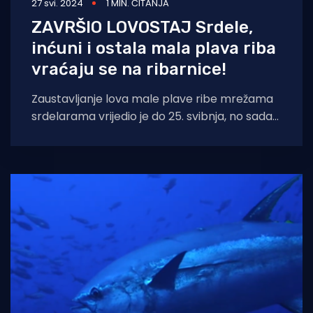
27 svi. 2024
1 MIN. ČITANJA
ZAVRŠIO LOVOSTAJ Srdele,
inćuni i ostala mala plava riba
vraćaju se na ribarnice!
Zaustavljanje lova male plave ribe mrežama
srdelarama vrijedio je do 25. svibnja, no sada
je ponovno sve "po starom&