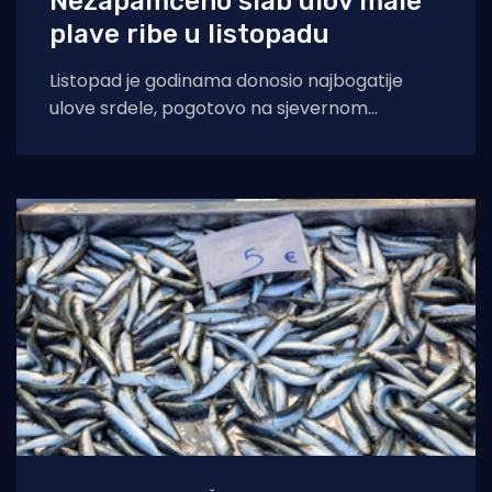
Nezapamćeno slab ulov male
plave ribe u listopadu
Listopad je godinama donosio najbogatije
ulove srdele, pogotovo na sjevernom
Jadranu, u Riječkom zaljevu, Kvarneru, uz
zapadnu obalu Istre. S