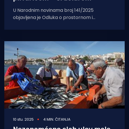
U Narodnim novinama broj 141/2025
objavljena je Odluka o prostornom i
vremenskom ograničenju obavljanja
gospodarskog ribolova na moru okružujućom
10 stu. 2025
4 MIN. ČITANJA