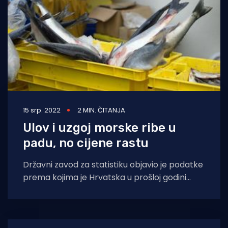
15 srp. 2022
2 MIN. ČITANJA
Ulov i uzgoj morske ribe u
padu, no cijene rastu
Državni zavod za statistiku objavio je podatke
prema kojima je Hrvatska u prošloj godini
smanjila ulov i uzgoj morske ribe