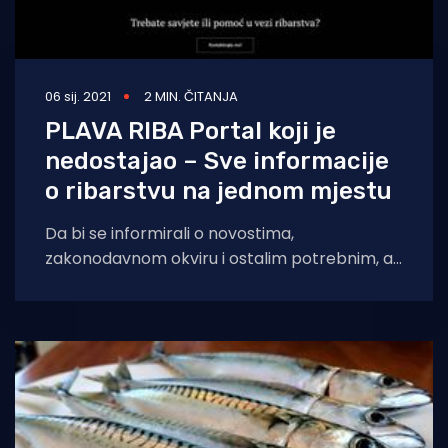
06 sij. 2021
2 MIN. ČITANJA
PLAVA RIBA Portal koji je
nedostajao – Sve informacije
o ribarstvu na jednom mjestu
Da bi se informirali o novostima,
zakonodavnom okviru i ostalim potrebnim, ali
često zbunjujućim informacijama, ribari,
sportski ribolovci, ekolozi, ihtiolozi,