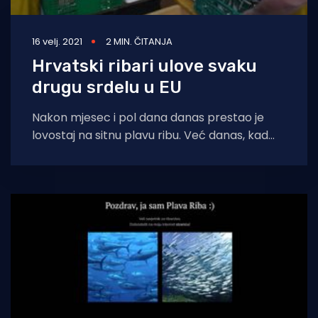
16 velj. 2021
2 MIN. ČITANJA
Hrvatski ribari ulove svaku
drugu srdelu u EU
Nakon mjesec i pol dana danas prestao je
lovostaj na sitnu plavu ribu. Već danas, kad
padne mrak plivaričari će