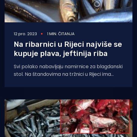
12 pro. 2023
1 MIN. ČITANJA
Na ribarnici u Rijeci najviše se
kupuje plava, jeftinija riba
Svi polako nabavljaju namirnice za blagdanski
stol. Na štandovima na tržnici u Rijeci ima
svega - od voća i povrća, mesa