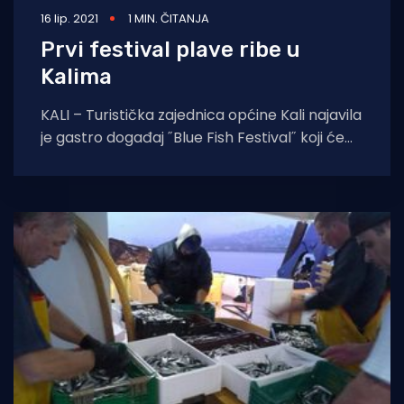
16 lip. 2021
1 MIN. ČITANJA
Prvi festival plave ribe u
Kalima
KALI – Turistička zajednica općine Kali najavila
je gastro događaj ˝Blue Fish Festival˝ koji će
se održati u Kalima na punti