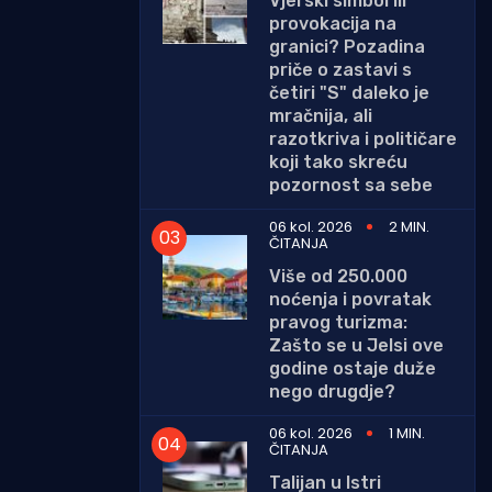
Vjerski simbol ili
provokacija na
granici? Pozadina
priče o zastavi s
četiri "S" daleko je
mračnija, ali
razotkriva i političare
koji tako skreću
pozornost sa sebe
06 kol. 2026
2 MIN.
ČITANJA
Više od 250.000
noćenja i povratak
pravog turizma:
Zašto se u Jelsi ove
godine ostaje duže
nego drugdje?
06 kol. 2026
1 MIN.
ČITANJA
Talijan u Istri