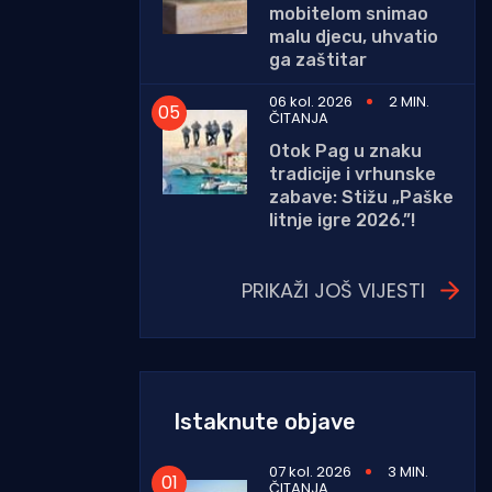
mobitelom snimao
malu djecu, uhvatio
ga zaštitar
06 kol. 2026
2 MIN.
ČITANJA
Otok Pag u znaku
tradicije i vrhunske
zabave: Stižu „Paške
litnje igre 2026.”!
PRIKAŽI JOŠ VIJESTI
Istaknute objave
07 kol. 2026
3 MIN.
ČITANJA