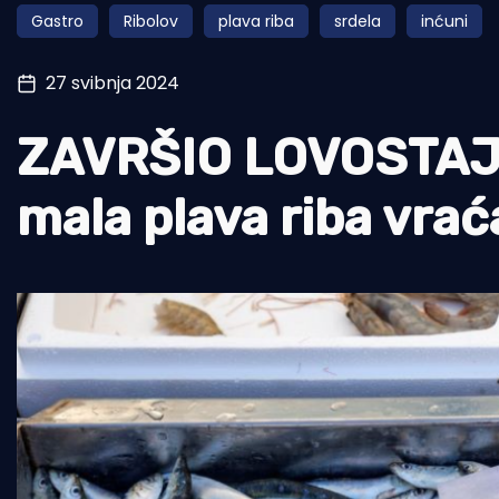
Gastro
Ribolov
plava riba
srdela
inćuni
Pomorstvo
Ribolov
27 svibnja 2024
Ekologija
ZAVRŠIO LOVOSTAJ Sr
Tradicija i kultura
mala plava riba vrać