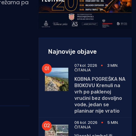
 mrežama pa
Najnovije objave
07 kol. 2026
3 MIN.
ČITANJA
KOBNA POGREŠKA NA
BIOKOVU Krenuli na
vrh po paklenoj
vrućini bez dovoljno
vode, jedan se
planinar nije vratio
06 kol. 2026
5 MIN.
ČITANJA