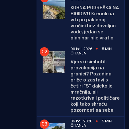
KOBNA POGREŠKA NA
BIOKOVU Krenuli na
vrh po paklenoj
vrućini bez dovoljno
vode, jedan se
planinar nije vratio
06 kol. 2026
5 MIN.
ČITANJA
Vjerski simbol ili
provokacija na
granici? Pozadina
priče o zastavi s
četiri "S" daleko je
mračnija, ali
razotkriva i političare
koji tako skreću
pozornost sa sebe
06 kol. 2026
5 MIN.
ČITANJA