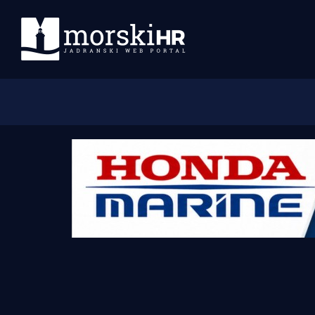
Početna
Morski plus
Morski TV
Obala
Otoci
Turizam i nautika