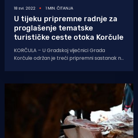
18 svi. 2022
1 MIN. ČITANJA
U tijeku pripremne radnje za
proglašenje tematske
turističke ceste otoka Korčule
KORČULA – U Gradskoj vijećnici Grada
Korčule održan je treći pripremni sastanak na
temu proglašenja tematske turističke ceste
otoka Korčule, koja