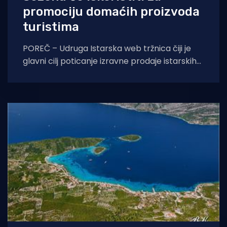
promociju domaćih proizvoda
turistima
POREČ – Udruga Istarska web tržnica čiji je
glavni cilj poticanje izravne prodaje istarskih
poljoprivrednih proizvoda, poziva građane na
prvi od