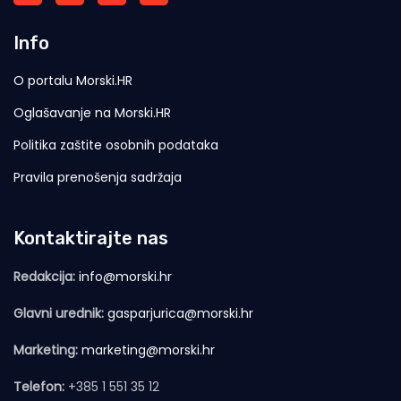
Info
O portalu Morski.HR
Oglašavanje na Morski.HR
Politika zaštite osobnih podataka
Pravila prenošenja sadržaja
Kontaktirajte nas
Redakcija:
info@morski.hr
Glavni urednik:
gasparjurica@morski.hr
Marketing:
marketing@morski.hr
Telefon:
+385 1 551 35 12