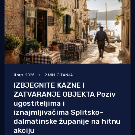
Turizam i nautika
Pomorstvo
Ribolov
Ekologija
Tradicija i kultura
11 srp. 2026
2 MIN. ČITANJA
IZBJEGNITE KAZNE I
ZATVARANJE OBJEKTA Poziv
ugostiteljima i
iznajmljivačima Splitsko-
dalmatinske županije na hitnu
akciju