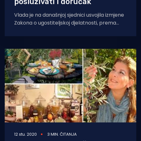
posluživati i doručak
Vlada je na današnjoj sjednici usvojila izmjene
Zakona o ugostiteljskoj djelatnosti, prema
kojima se produljuje rok valjanosti
privremenih dozvola za
12 stu. 2020
3 MIN. ČITANJA