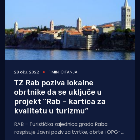
28 ožu. 2022
1 MIN. ČITANJA
TZ Rab poziva lokalne
obrtnike da se uključe u
projekt “Rab – kartica za
kvalitetu u turizmu”
RAB – Turistička zajednica grada Raba
raspisuje Javni poziv za tvrtke, obrte i OPG-
ove sa svog područja, koji imaju u