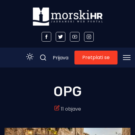
Pretplati se
Prijava
Početna
OPG
Morski plus
11 objave
Morski TV
Obala
Otoci