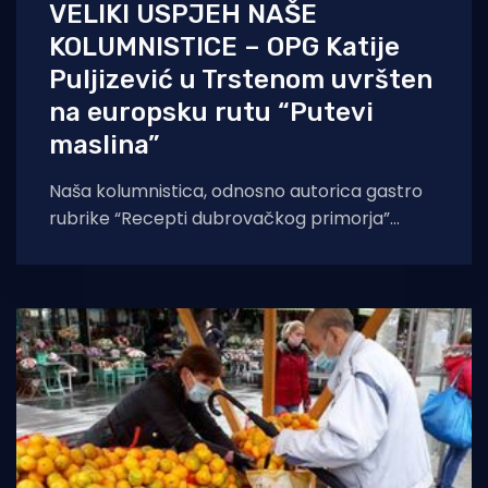
VELIKI USPJEH NAŠE
KOLUMNISTICE – OPG Katije
Puljizević u Trstenom uvršten
na europsku rutu “Putevi
maslina”
Naša kolumnistica, odnosno autorica gastro
rubrike “Recepti dubrovačkog primorja”
Katija Puljizević postigla je velik uspjeh. Naime,
njen obiteljski OPG Pašeta,