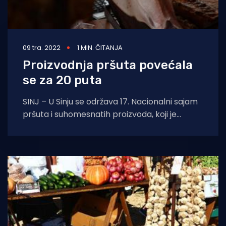
09 tra. 2022
1 MIN. ČITANJA
Proizvodnja pršuta povećala
se za 20 puta
SINJ – U Sinju se održava 17. Nacionalni sajam
pršuta i suhomesnatih proizvoda, koji je
okupio brojne proizvođače iz Hrvatske. osim