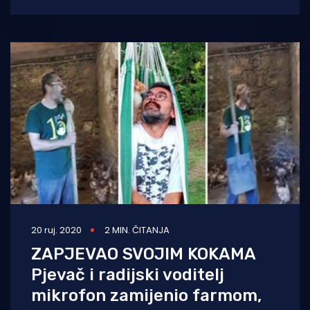
štandovima i to direktno od proizvođača iz
doline
20 ruj. 2020
2 MIN. ČITANJA
ZAPJEVAO SVOJIM KOKAMA
Pjevač i radijski voditelj
mikrofon zamijenio farmom,