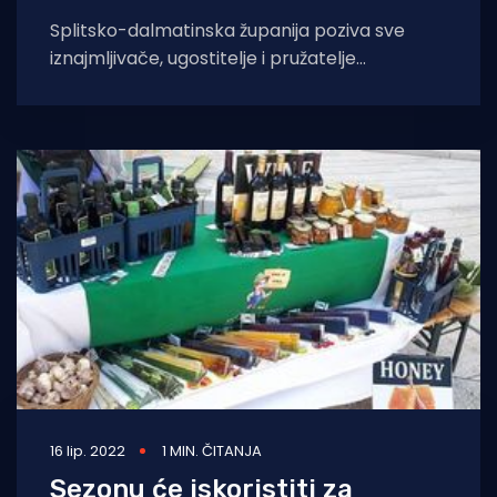
Splitsko-dalmatinska županija poziva sve
iznajmljivače, ugostitelje i pružatelje
ugostiteljskih usluga na OPG-u koji još posluju
na temelju privremenih
16 lip. 2022
1 MIN. ČITANJA
Sezonu će iskoristiti za