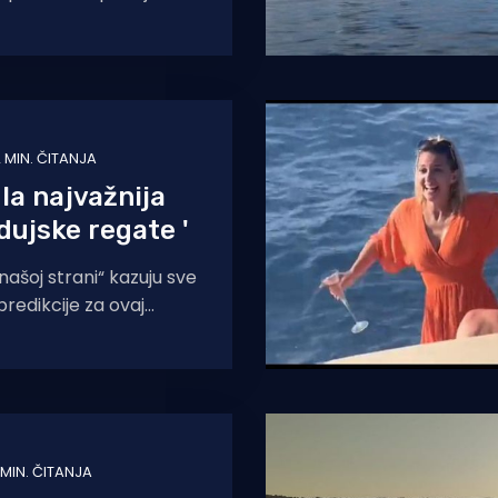
po redu i do
 MIN. ČITANJA
la najvažnija
rdujske regate '
našoj strani“ kazuju sve
redikcije za ovaj
e činjenica odmah
ve posada
 MIN. ČITANJA