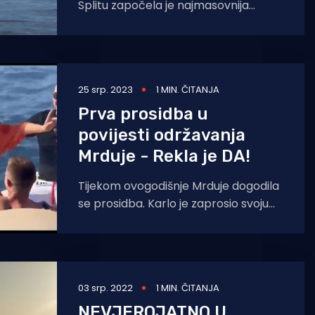
Splitu započela je najmasovnija
regata na hrvatskoj strani Jadrana -
Mrduja. Ove godine sudjeluje
25 srp. 2023
1 MIN. ČITANJA
Prva prosidba u
povijesti održavanja
Mrduje - Rekla je DA!
Tijekom ovogodišnje Mrduje dogodila
se prosidba. Karlo je zaprosio svoju
djevojku Maju koja je u nevjerici rekla
- da. Ove godine
03 srp. 2022
1 MIN. ČITANJA
NEVJEROJATNO U