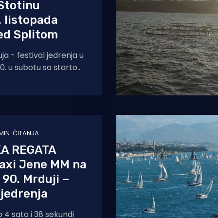
totinu
. listopada
ed Splitom
uja - festival jedrenja u
.10. u subotu sa startom
Svi ljubitelji mora
MIN. ČITANJA
A REGATA
Maxi Jene MM na
 90. Mrduji –
 jedrenja
 4 sata i 38 sekundi