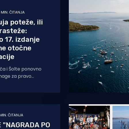
 MIN. ČITANJA
uja poteže, ili
rasteže:
o 17. izdanje
ne otočne
cije
ča i Šolte ponovno
nage za pravo
 otočićem, a velika
si koncert Željka
 MIN. ČITANJA
E "NAGRADA PO