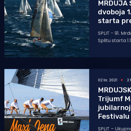
MRDUJA S
dvoboja 1
starta pr
SPLIT - 91. Mrd
Splitu starta 1
u 11 sati. 
02 lis. 2021
2 
MRDUJSK
Trijumf 
jubilarnoj
Festivalu
SPLIT – Ukupno