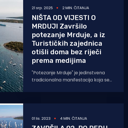
21 srp. 2025
2 MIN. ČITANJA
NIŠTA OD VIJESTI O
MRDUJI Završilo
potezanje Mrduje, a iz
Turističkih zajednica
otišli doma bez riječi
prema medijima
"Potezanje Mrduje" je jedinstvena
tradicionalna manifestacija koja se
svake godine održava između
stanovnika otoka Brača i Šolte, a
01 lis. 2023
4 MIN. ČITANJA