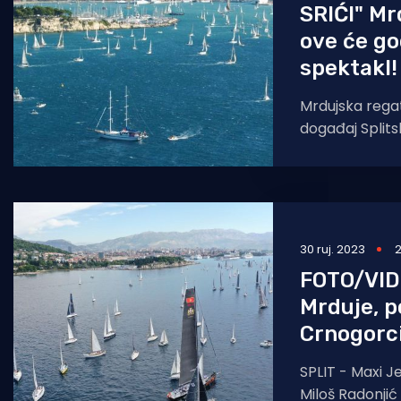
SRIĆI" Mr
ove će go
spektakl!
Mrdujska regat
događaj Splitsk
ove se godine j
ovogodišnja M
30 ruj. 2023
2
FOTO/VID
Mrduje, p
Crnogorci
SPLIT - Maxi 
Miloš Radonjić