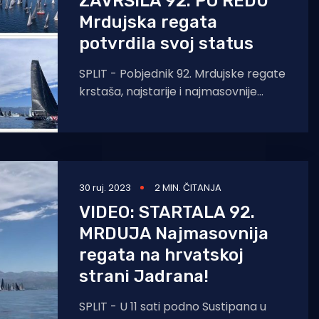
ZAVRŠILA 92. PO REDU
Mrdujska regata
potvrdila svoj status
SPLIT - Pobjednik 92. Mrdujske regate
krstaša, najstarije i najmasovnije
regate na Jadranu, je posada "Maxi
Jena MM" kormilara
30 ruj. 2023
2 MIN. ČITANJA
VIDEO: STARTALA 92.
MRDUJA Najmasovnija
regata na hrvatskoj
strani Jadrana!
SPLIT - U 11 sati podno Sustipana u