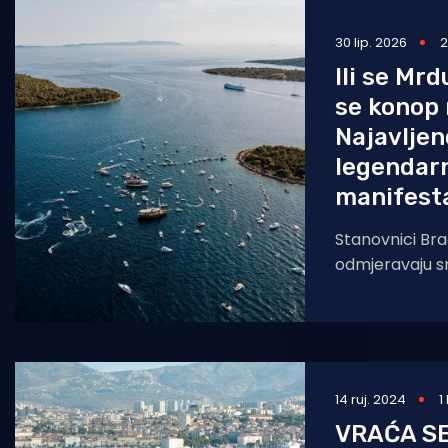
Pomorstvo
30 lip. 2026
2
Ribolov
Ili se Mrd
se konop 
Ekologija
Najavljen
Tradicija i kultura
legendar
manifesta
Stanovnici Bra
odmjeravaju s
vlasništva nad
završnica dono
Bebeka MILNA
14 ruj. 2024
1
VRAĆA S