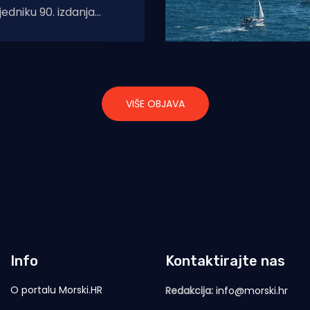
jedniku 90. izdanja
 Mrdujske regate
u “Maxi Jena MM”
VIŠE OBJAVA
Info
Kontaktirajte nas
O portalu Morski.HR
Redakcija:
info@morski.hr