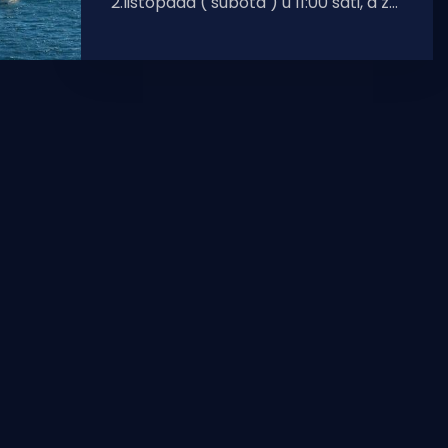
2.listopada ( subota ) u 11:00 sati, a za
većinu jedrilica će se jedriti kao