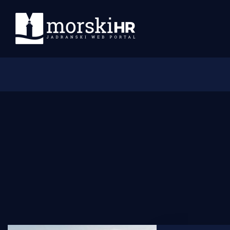
Početna
Morski plus
Morski TV
Obala
Otoci
Turizam i nautika