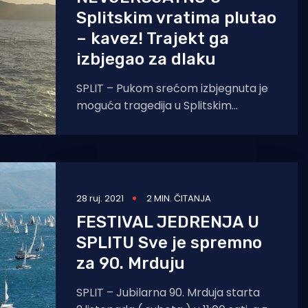
Splitskim vratima plutao
– kavez! Trajekt ga
izbjegao za dlaku
SPLIT – Pukom srećom izbjegnuta je
moguća tragedija u Splitskim
vratima, u blizini otočića Mrduja, gdje
je jučer u poslijepodnevnim satima
28 ruj. 2021
2 MIN. ČITANJA
FESTIVAL JEDRENJA U
SPLITU Sve je spremno
za 90. Mrduju
SPLIT – Jubilarna 90. Mrduja starta