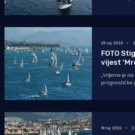
cilju Split, 92. 
25 ruj. 2023
2
FOTO Stig
vijest 'M
„Vrijeme je na 
prognostičke p
tjedan, a ta j
potakla prija
19 ruj. 2022
2