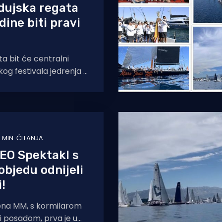
dujska regata
dine biti pravi
a bit će centralni
og festivala jedrenja i
edri po 93. put! A
rduja
 MIN. ČITANJA
EO Spektakl s
objedu odnijeli
!
Jena MM, s kormilarom
 i posadom, prva je u