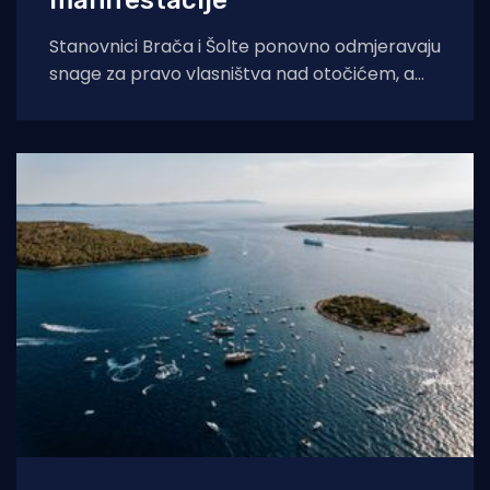
Stanovnici Brača i Šolte ponovno odmjeravaju
snage za pravo vlasništva nad otočićem, a
velika završnica donosi koncert Željka
Bebeka MILNA