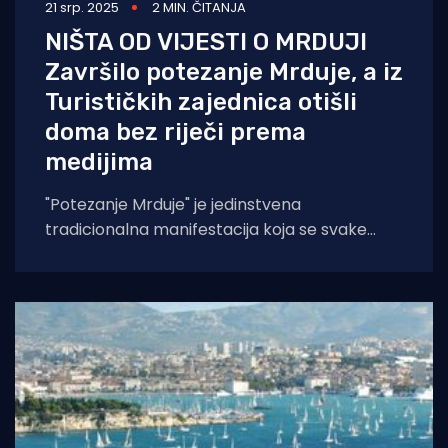
21 srp. 2025
2 MIN. ČITANJA
NIŠTA OD VIJESTI O MRDUJI
Završilo potezanje Mrduje, a iz
Turističkih zajednica otišli
doma bez riječi prema
medijima
"Potezanje Mrduje" je jedinstvena
tradicionalna manifestacija koja se svake
godine održava između stanovnika otoka
Brača i Šolte, a