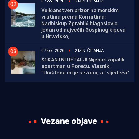
07 kol. 2026
5 MIN. ČITANJA
Veličanstven prizor na morskim
vratima prema Kornatima:
Nadbiskup Zgrablić blagoslovio
jedan od najvećih Gospinog kipova
u Hrvatskoj
07 kol. 2026
2 MIN. ČITANJA
ŠOKANTNI DETALJI Nijemci zapalili
apartman u Poreču. Vlasnik:
"Uništena mi je sezona, a i sljedeća"
Vezane objave