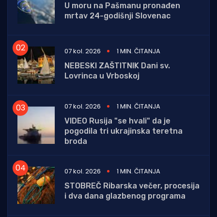
U moru na Pašmanu pronađen
mrtav 24-godišnji Slovenac
07 kol. 2026
1 MIN. ČITANJA
NEBESKI ZAŠTITNIK Dani sv.
Lovrinca u Vrboskoj
07 kol. 2026
1 MIN. ČITANJA
VIDEO Rusija "se hvali" da je
pogodila tri ukrajinska teretna
broda
07 kol. 2026
1 MIN. ČITANJA
STOBREČ Ribarska večer, procesija
i dva dana glazbenog programa