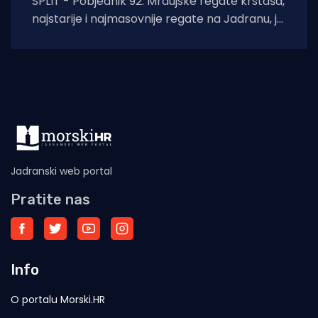
SPLIT - Pobjednik 92. Mrdujske regate krstaša,
najstarije i najmasovnije regate na Jadranu, je
posada "Maxi Jena MM" kormilara
Jadranski web portal
Pratite nas
Info
O portalu Morski.HR