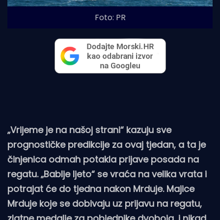
Foto: PR
„Vrijeme je na našoj strani“ kazuju sve
prognostičke predikcije za ovaj tjedan, a ta je
činjenica odmah potakla prijave posada na
regatu. „Bablje ljeto“ se vraća na velika vrata i
potrajat će do tjedna nakon Mrduje. Majice
Mrduje koje se dobivaju uz prijavu na regatu,
zlatne medalje za pobjednike dvoboja, i nikad