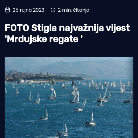
25 rujna 2023
2 min. čitanja
Turizam i nautika
Pomorstvo
FOTO Stigla najvažnija vijest
Ribolov
'Mrdujske regate '
Ekologija
Tradicija i kultura