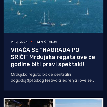
14 ruj. 2024
1 MIN. ČITANJA
VRAĆA SE "NAGRADA PO
SRIĆI" Mrdujska regata ove će
godine biti pravi spektakl!
Mrdujska regata bit će centralni
događaj Splitskog festivala jedrenja i ove se
godine jedri po 93. put! A ovogodišnja Mrduja