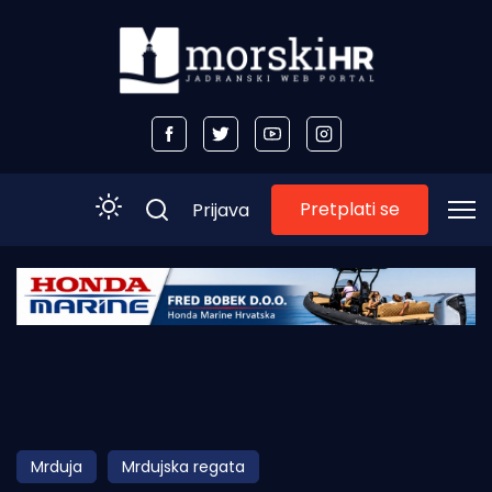
Pretplati se
Prijava
Početna
Morski plus
Morski TV
Obala
Mrduja
Mrdujska regata
Otoci