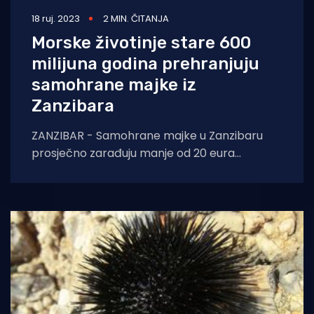
18 ruj. 2023
2 MIN. ČITANJA
Morske životinje stare 600
milijuna godina prehranjuju
samohrane majke iz
Zanzibara
ZANZIBAR - Samohrane majke u Zanzibaru
prosječno zarađuju manje od 20 eura
mjesečno s čime je apsolutno nemoguće
prehraniti djecu. Srećom,