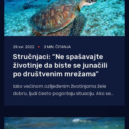
29 svi. 2022
3 MIN. ČITANJA
Stručnjaci: “Ne spašavajte
životinje da biste se junačili
po društvenim mrežama”
Iako većinom ozlijeđenim životinjama žele
dobro, ljudi često pogoršaju situaciju. Ako se
nasukanog dupina ili ozlijeđenu kornjaču
ostavi na miru,