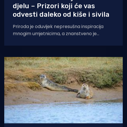
djelu – Prizori koji će vas
odvesti daleko od kiše i sivila
Priroda je oduvijek nepresušna inspiracija
mnogim umjetnicima, a znanstveno je
dokazano da boravak u divljini na čovjeka
djeluje psihoterapeutski. Rijetki