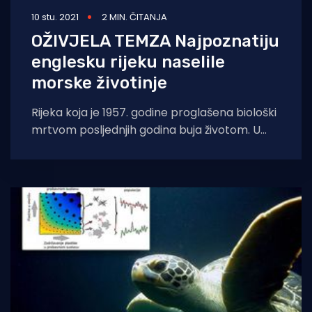
10 stu. 2021
2 MIN. ČITANJA
OŽIVJELA TEMZA Najpoznatiju
englesku rijeku naselile
morske životinje
Rijeka koja je 1957. godine proglašena biološki
mrtvom posljednjih godina buja životom. U
njoj su pronađeni morski psi, jegulje, tuljani