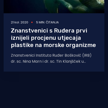
21 kol. 2020
5 MIN. ČITANJA
Znanstvenici s Ruđera prvi
iznijeli procjenu utjecaja
plastike na morske organizme
Znanstvenici Instituta Ruđer Bošković (IRB)
dr. sc. Nina Marn i dr. sc. Tin Klanjšček u
novom su znanstvenom članku, u