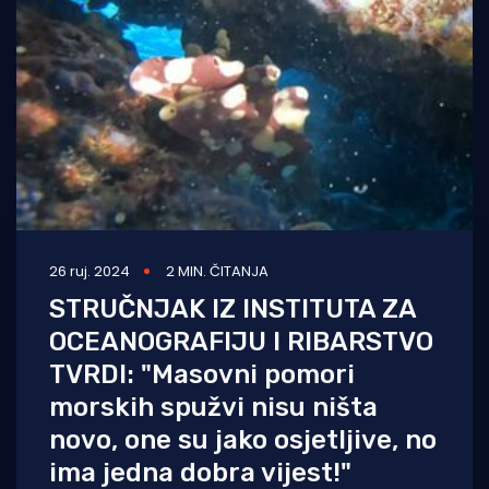
Turizam i nautika
Pomorstvo
Ribolov
Ekologija
Tradicija i kultura
26 ruj. 2024
2 MIN. ČITANJA
STRUČNJAK IZ INSTITUTA ZA
OCEANOGRAFIJU I RIBARSTVO
TVRDI: "Masovni pomori
morskih spužvi nisu ništa
novo, one su jako osjetljive, no
ima jedna dobra vijest!"