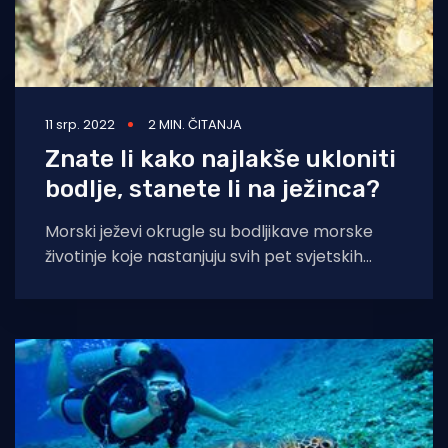
11 srp. 2022
2 MIN. ČITANJA
Znate li kako najlakše ukloniti
bodlje, stanete li na ježinca?
Morski ježevi okrugle su bodljikave morske
životinje koje nastanjuju svih pet svjetskih
oceana. Postoji oko 950 vrsta morskih ježeva,
a