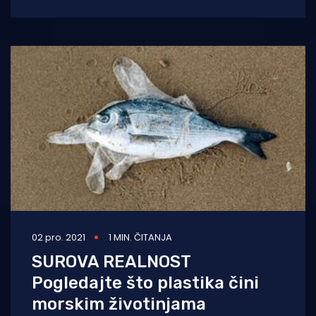
ribarstvo. U suradnji sa znanstvenicima s
dubrovačkog
02 pro. 2021
1 MIN. ČITANJA
SUROVA REALNOST
Pogledajte što plastika čini
morskim životinjama