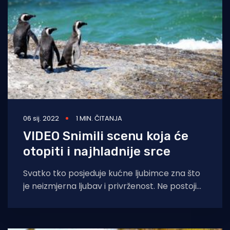
06 sij. 2022
1 MIN. ČITANJA
VIDEO Snimili scenu koja će
otopiti i najhladnije srce
Svatko tko posjeduje kućne ljubimce zna što
je neizmjerna ljubav i privrženost. Ne postoji
živo biće na Zemlji koje će