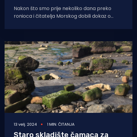
Nakon što smo prije nekoliko dana preko
ronioca i čitatelja Morskog dobili dokaz o
promjenama u obliku bijelih mrlja koje
13 velj. 2024
1 MIN. ČITANJA
Staro skladište čamaca za